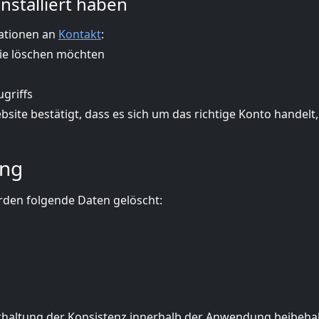
stalliert haben
mationen an
Kontakt
:
Sie löschen möchten
griffs
ite bestätigt, dass es sich um das richtige Konto handelt,
ung
rden folgende Daten gelöscht:
rhaltung der Konsistenz innerhalb der Anwendung beibeha