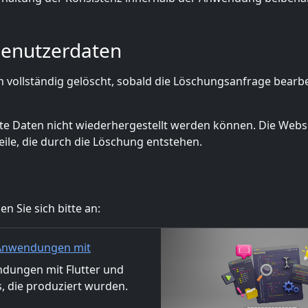
Benutzerdaten
vollständig gelöscht, sobald die Löschungsanfrage bearbe
chte Daten nicht wiederhergestellt werden können. Die Webs
le, die durch die Löschung entstehen.
 Sie sich bitte an:
n Anwendungen mit
on / Materialverteilung
dungen mit Flutter und
, die produziert wurden.
n. Wir akzeptieren auch