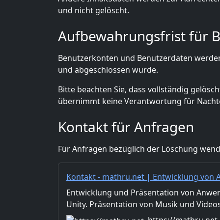
und nicht gelöscht.
Aufbewahrungsfrist für 
Benutzerkonten und Benutzerdaten werden 
und abgeschlossen wurde.
Bitte beachten Sie, dass vollständig gelös
übernimmt keine Verantwortung für Nachtei
Kontakt für Anfragen
Für Anfragen bezüglich der Löschung wenden
Kontakt - mathru.net | Entwicklung vo
Flutter/Unity / Musik- und Videoprodukti
Entwicklung und Präsentation von Anwen
Unity. Präsentation von Musik und Videos
Verteilung von Bild- und Videomaterialie