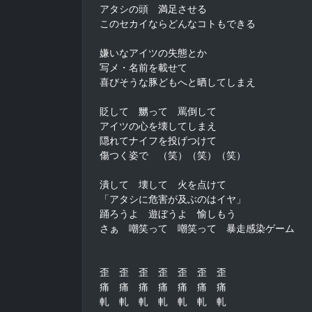
アタシの頭　満足させる

このセカイならどんなコトもできる

嫌いなアイツの失態とか

写メ・名前を載せて

喜びそうな豚どもへと晒してしまえ

貶して　嬲って　罵倒して

アイツの心を壊してしまえ

隠れてナイフを投げつけて

傷つく姿で　（笑）（笑）（笑）

潰して　壊して　火を点けて

「アタシに危害が及ぶのはイヤ」

踊ろうよ　遊ぼうよ　愉しもう

さぁ　嘲笑って　嘲笑って　暴走感染ゲーム

歪　歪　歪　歪　歪　歪　歪

痛　痛　痛　痛　痛　痛　痛

軋　軋　軋　軋　軋　軋　軋
