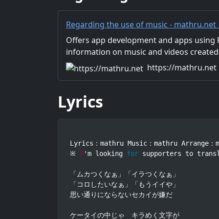
Regarding the use of music - mathru.net
Flutter, Unity/Music and Video Production
Offers app development and apps using Fl
information on music and videos created
Distribution of images and video materia
https://mathru.net
for work.
Lyrics
Lyrics：mathru Music：mathru Arrange：m
※ 
I
'm looking 
for
 supporters to trans
「ムカつくなぁ」「イラつくなぁ」

「コロしたいなぁ」「もうイイや」

思い通りにならないセカイが嫌だ

ケータイの中じゃ　キラめく文字が
