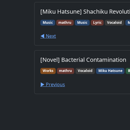
[Miku Hatsune] Shachiku Revolut
Music
mathru
Music
Lyric
Vocaloid
M
◀︎ Next
[Novel] Bacterial Contamination
Works
mathru
Vocaloid
Miku Hatsune
▶︎ Previous