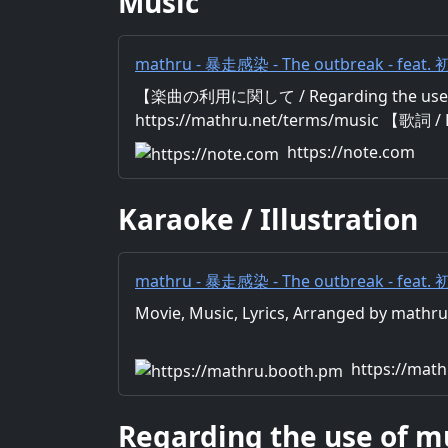
Music
mathru - 暴走感染 - The outbreak - feat.
feat. Miku Hatsune｜mathru
【楽曲の利用に関して / Regarding the use 
https://mathru.net/terms/music 【歌詞 / 
Music：mathru Arrange：mathru Sin
https://note.com
なぁ」「イラつくなぁ」 「コロしたいなぁ
にならないセカイが嫌だ ケータイの中じゃ
Karaoke / Illustration
頭 満足させる このセカイならどんなコト
態とか 写メ・名前を載せて 喜びそうな豚
て 嬲って 罵倒
mathru - 暴走感染 - The outbreak - feat.
feat. Miku Hatsune - mathruねっと - BO
Movie, Music, Lyrics, Arranged by math
https://mat
Regarding the use of m