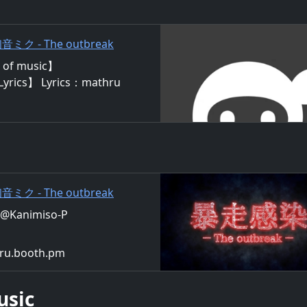
 初音ミク - The outbreak
of music】
Lyrics】 Lyrics：mathru
g：Miku Hatsune 「ムカつく
」「もうイイや」 思い通り
 キラめく文字が アタシの
もできる 嫌いなアイツの失
どもへと晒してしまえ 貶し
 初音ミク - The outbreak
OTH
ru@Kanimiso-P
hru.booth.pm
usic