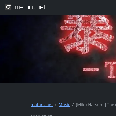
mathru.net
mathru.net
Music
[Miku Hatsune] The