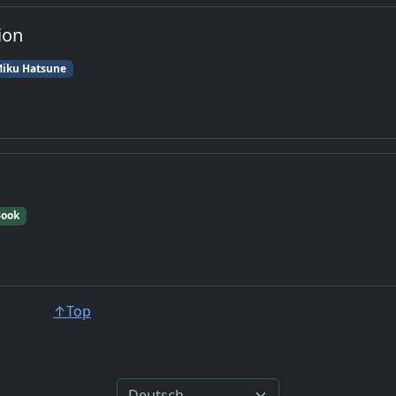
ion
iku Hatsune
Book
↑Top