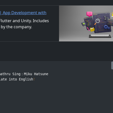
 | App Development with
/Material Distribution
utter and Unity. Includes
 by the company.
ls. We also accept orders
athru Sing：Miku Hatsune

late into English
!