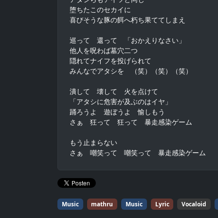
堕ちたこのセカイに

喜びそうな豚の餌へ朽ち果ててしまえ

巡って　還って　「おかえりなさい」

他人を呪わば墓穴二つ

隠れてナイフを投げられて

みんなでアタシを　（笑）（笑）（笑）

潰して　壊して　火を点けて

「アタシに危害が及ぶのはイヤ」

踊ろうよ　遊ぼうよ　愉しもう

さぁ　狂って　狂って　暴走感染ゲーム

もう止まらない

さぁ　嘲笑って　嘲笑って　暴走感染ゲーム
Music
mathru
Music
Lyric
Vocaloid