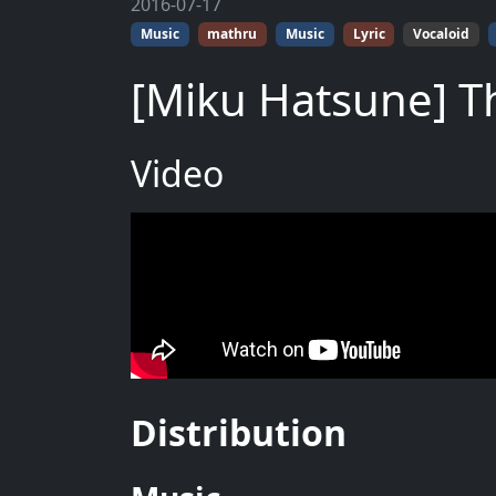
2016-07-17
Music
mathru
Music
Lyric
Vocaloid
[Miku Hatsune] T
Video
Distribution