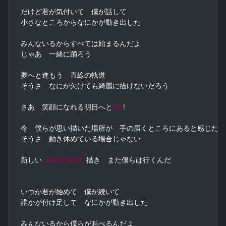
だけど君が気付いて　僕が話して

小さなところからなにかが動き出した

みんないるからすべては始まるんだよ

じゃあ　一緒に踊ろう

夢へと進もう　直線の軌道

そうさ　なにが欠けても綺麗に描けないだろう

さあ　笑顔になれる明日へと
GO
！

今　僕らが思い描いた場所が　手の届くところにあると感じた

そうさ　動き休めている場合じゃない

新しい 
IMAGINARY
 描き　また僕らは行くんだ

いつか君が始めて　僕が続いて

誰かが付け足して　なにかが動き出した

みんないるから僕らが叫べるんだよ
