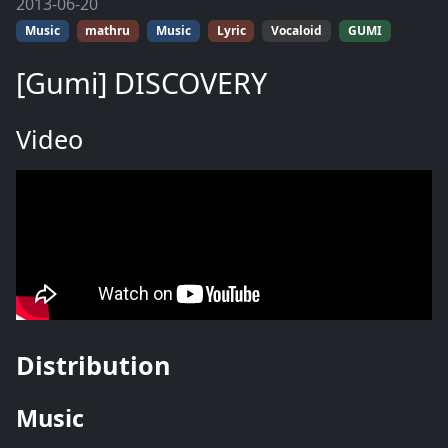
2013-06-20
Music
mathru
Music
Lyric
Vocaloid
GUMI
[Gumi] DISCOVERY
Video
Distribution
Music