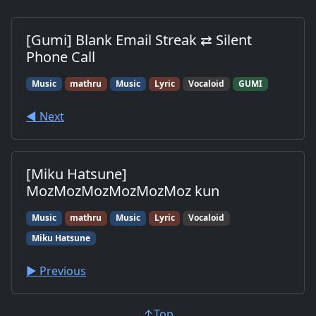
[Gumi] Blank Email Streak ⇄ Silent
Phone Call
Music
mathru
Music
Lyric
Vocaloid
GUMI
◀︎ Next
[Miku Hatsune]
MozMozMozMozMozMoz kun
Music
mathru
Music
Lyric
Vocaloid
Miku Hatsune
▶︎ Previous
↑Top