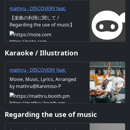
mathru - DISCOVERY feat.
GUMI - DISCOVERY feat. GUMI
【楽曲の利用に関して /
｜mathru
Regarding the use of music】
https://mathru.net/terms/musi
c 【歌詞 / Lyrics】 Lyrics：
https://note.com
mathru Music：mathru
Karaoke / Illustration
Arrange：mathru Sing：GUMI
さあ ここにいる仲間と共に 新
しい DISCOVERY 探し ここか
mathru - DISCOVERY feat.
ら抜け出そう 独り悩んで落ち込
GUMI - DISCOVERY feat. GUMI
Movie, Music, Lyrics, Arranged
んで 自分の”底”ってものを知っ
- mathruねっと - BOOTH
by mathru@Kanimiso-P
て 単色でしか描けない絵画 そ
れが僕の全てだった だけど君が
気付いて 僕が話して 小さなと
https://mathru.booth.pm
ころからなにかが動き出した み
Regarding the use of music
んないるからすべては始まるん
だよ じゃあ 一緒に踊ろう