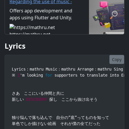
Regarding the use of music -
mathru.net | App
Offers app development and
Development with Flutter,
apps using Flutter and Unity.
Unity/Music and Video
Includes information on music
Production/Material
and videos created by the
https://mathru.net
Distribution
company. Distribution of
Lyrics
images and video materials.
We also accept orders for
work.
Copy
Lyrics：mathru Music：mathru Arrange：mathru Sing：
※ 
I
'm looking 
for
 supporters to translate into Eng
さあ　ここにいる仲間と共に

新しい 
DISCOVERY
 探し　ここから抜け出そう

独り悩んで落ち込んで　自分の”底”ってものを知って

単色でしか描けない絵画　それが僕の全てだった
