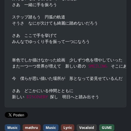
さあ　一緒に手を振ろう

ステップ踏もう　円弧の軌道

そうさ　なにが欠けても綺麗に踏めないだろう

さあ　ここで手を挙げて

みんなでゆっくり手を振って一つになろう

単色でしか描けなかった絵画　少しずつ色を増やしていった

また一つ一つ世界が増えて　新しい君の 
SMIILING
　そこにあっ
今　僕らが思い描いた場所が　形となって姿見せているんだ

さあ　どこかにいる仲間とともに

新しい 
DISCOVERY
Music
mathru
Music
Lyric
Vocaloid
GUMI