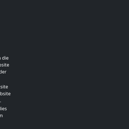
 die
site
der
site
bsite
.
dies
em