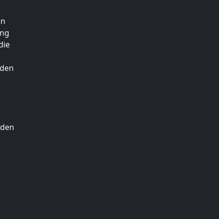
en
ung
die
 den
nden
e