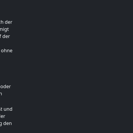
ch der
migt
f der
. ohne
 oder
n
ßt und
der
ig den