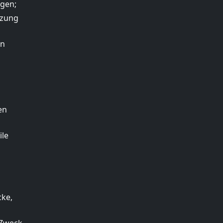
ngen;
tzung
on
en
ile
cke,