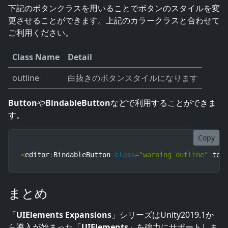
下記のボタンクラスを用いることでボタンのスタイルを変
更させることができます。上記のカラークラスと合わせて
ご利用ください。
Class Name
Detail
outline
白抜きのボタンスタイルになります
Button
や
BindableButton
などで利用することができま
す。
Copy
<
editor
:
BindableButton 
class
=
"warning outline"
 tex
まとめ
「
UIElements Expansions
」シリーズはUnity2019.1か
ら導入が始まった「
UIElements
」を強力にサポートしま