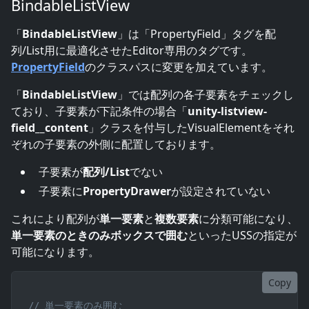
BindableListView
「
BindableListView
」は「PropertyField」タグを配
列/List用に最適化させたEditor専用のタグです。
PropertyField
のクラスパスに変更を加えています。
「
BindableListView
」では配列の各子要素をチェックし
ており、子要素が下記条件の場合「
unity-listview-
field__content
」クラスを付与したVisualElementをそれ
ぞれの子要素の外側に配置しております。
子要素が
配列/List
でない
子要素に
PropertyDrawer
が設定されていない
これにより配列が
単一要素
と
複数要素
に分類可能になり、
単一要素のときのみボックスで囲む
といったUSSの指定が
可能になります。
Copy
// 単一要素のみ囲む