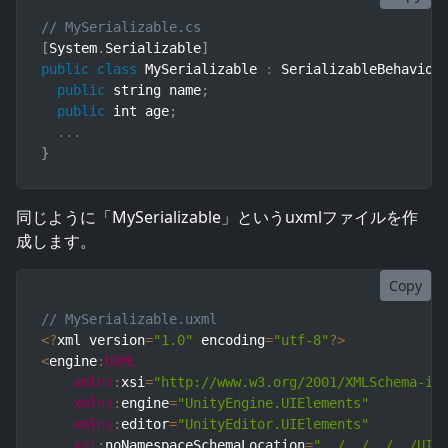
// MySerializable.cs
[
System
.
Serializable
]
public
class
MySerializable
:
 SerializableBehaviou
public
 string name
;
public
 int age
;
...
}
同じように「MySerializable」というuxmlファイルを作
成します。
Copy
// MySerializable.uxml
<
?
xml version
=
"1.0"
 encoding
=
"utf-8"
?
>
<
engine
:
UXML
xmlns
:
xsi
=
"http://www.w3.org/2001/XMLSchema-in
xmlns
:
engine
=
"UnityEngine.UIElements"
xmlns
:
editor
=
"UnityEditor.UIElements"
xsi
:
noNamespaceSchemaLocation
=
"../../../../UIE