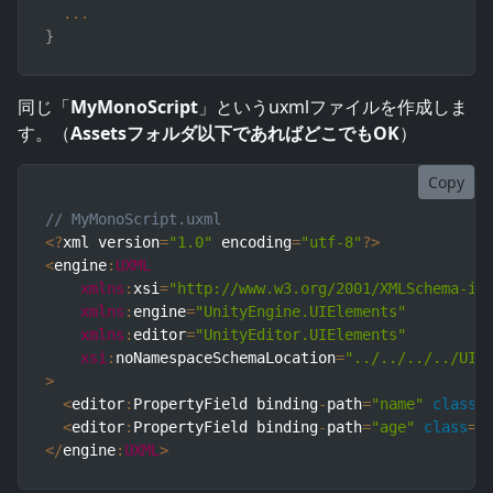
...
}
同じ「
MyMonoScript
」というuxmlファイルを作成しま
す。（
Assetsフォルダ以下であればどこでもOK
）
Copy
// MyMonoScript.uxml
<
?
xml version
=
"1.0"
 encoding
=
"utf-8"
?
>
<
engine
:
UXML
xmlns
:
xsi
=
"http://www.w3.org/2001/XMLSchema-in
xmlns
:
engine
=
"UnityEngine.UIElements"
xmlns
:
editor
=
"UnityEditor.UIElements"
xsi
:
noNamespaceSchemaLocation
=
"../../../../UIE
>
<
editor
:
PropertyField binding
-
path
=
"name"
class
=
<
editor
:
PropertyField binding
-
path
=
"age"
class
=
"
<
/
engine
:
UXML
>