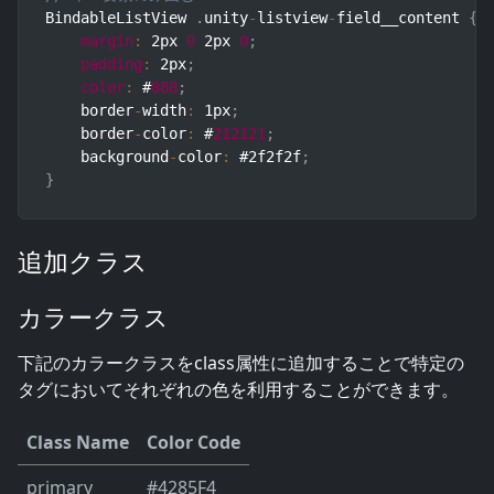
BindableListView 
.
unity
-
listview
-
field__content 
{
margin
:
 2px 
0
 2px 
0
;
padding
:
 2px
;
color
:
 #
888
;
    border
-
width
:
 1px
;
    border
-
color
:
 #
212121
;
    background
-
color
:
 #2f2f2f
;
}
追加クラス
カラークラス
下記のカラークラスをclass属性に追加することで特定の
タグにおいてそれぞれの色を利用することができます。
Class Name
Color Code
primary
#4285F4