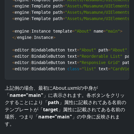
<
engine
:
Template path
=
"Assets/Masamune/UIElements.
<
engine
:
Template path
=
"Assets/Masamune/UIElements.
<
engine
:
Template path
=
"Assets/Masamune/UIElements.
<
engine
:
Instance template
=
"About"
 name
=
"main"
>
<
/
engine
:
Instance
>
<
editor
:
BindableButton text
=
"About"
 path
=
"About"
 t
<
editor
:
BindableButton text
=
"Reorderable List"
 pat
<
editor
:
BindableButton text
=
"Responsive Grid"
 path
<
editor
:
BindableButton 
class
=
"list"
 text
=
"CardView
上記例の場合、最初にAbout.uxmlの中身が
「
name="main"
」に表示されます。各ボタンをクリッ
クすることにより「
path
」属性に記載されてある名前の
テンプレートが「
target
」属性に記載されてある名前の
場所、つまり「
name="main"
」の中身に反映されま
す。