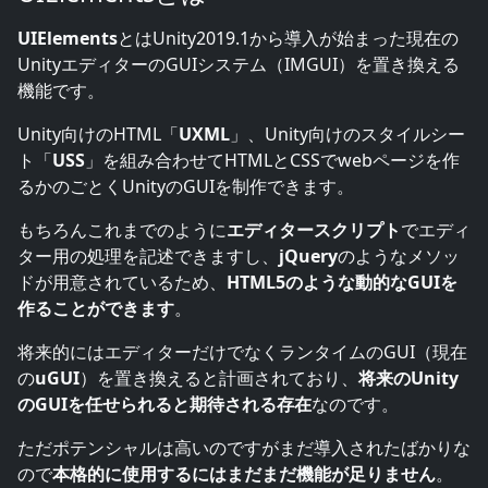
UIElements
とはUnity2019.1から導入が始まった現在の
UnityエディターのGUIシステム（IMGUI）を置き換える
機能です。
Unity向けのHTML「
UXML
」、Unity向けのスタイルシー
ト「
USS
」を組み合わせてHTMLとCSSでwebページを作
るかのごとくUnityのGUIを制作できます。
もちろんこれまでのように
エディタースクリプト
でエディ
ター用の処理を記述できますし、
jQuery
のようなメソッ
ドが用意されているため、
HTML5のような動的なGUIを
作ることができます
。
将来的にはエディターだけでなくランタイムのGUI（現在
の
uGUI
）を置き換えると計画されており、
将来のUnity
のGUIを任せられると期待される存在
なのです。
ただポテンシャルは高いのですがまだ導入されたばかりな
ので
本格的に使用するにはまだまだ機能が足りません
。