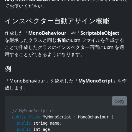
てお使いください。
インスペクター自動アサイン機能
作成した「
MonoBehaviour
」や「
ScriptableObject
」
を継承したクラスと
同じ名前
のuxmlファイルを作成する
ことで作成したクラスのインスペクター画面にuxmlを適
用することができるようになります。
例
「MonoBehaviour」を継承した「
MyMonoScript
」を作
成します。
Copy
// MyMonoScript.cs
public
class
MyMonoScript
:
 MonoBehaviour 
{
public
 string name
;
public
 int age
;