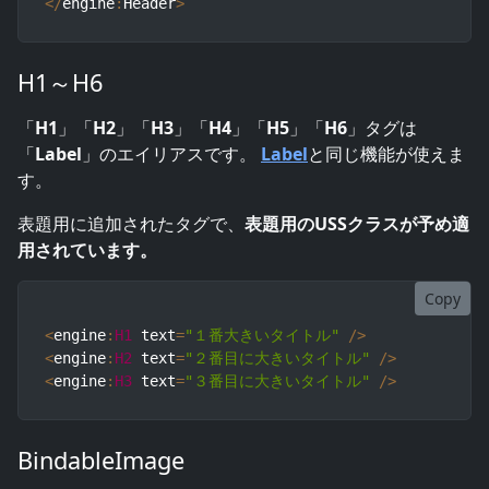
<
/
engine
:
Header
>
H1～H6
「
H1
」「
H2
」「
H3
」「
H4
」「
H5
」「
H6
」タグは
「
Label
」のエイリアスです。
Label
と同じ機能が使えま
す。
表題用に追加されたタグで、
表題用のUSSクラスが予め適
用されています。
Copy
<
engine
:
H1
 text
=
"１番大きいタイトル"
/
>
<
engine
:
H2
 text
=
"２番目に大きいタイトル"
/
>
<
engine
:
H3
 text
=
"３番目に大きいタイトル"
/
>
BindableImage