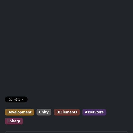
development.<br /> <br /> For
details, please visit the
following website.<br /> <a
href=“https://mathru.net”>http
s://mathru.net</a>
Development
Unity
UIElements
AssetStore
CSharp