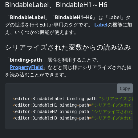
BindableLabel、BindableH1～H6
「
BindableLabel
」「
BindableH1~H6
」 は「Label」タ
グの拡張を行うEditor専用のタグです。
Label
の機能に加
え、いくつかの機能が使えます。
シリアライズされた変数からの読み込み
「
binding-path
」属性を利用することで、
「
PropertyField
」などと同じ様にシリアライズされた値
を読み込むことができます。
Copy
<
editor
:
BindableLabel binding
-
path
=
"シリアライズされ
<
editor
:
BindableH1 binding
-
path
=
"シリアライズされた変
<
editor
:
BindableH2 binding
-
path
=
"シリアライズされた変
<
editor
:
BindableH3 binding
-
path
=
"シリアライズされた変