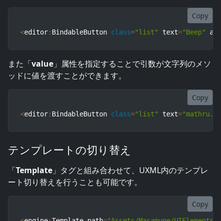
Copy
<
editor
:
BindableButton 
class
=
"list"
 text
=
"Beep"
 as
また「
value
」属性を指定することで引数が文字列のメソ
ッドに値を渡すことができます。
Copy
<
editor
:
BindableButton 
class
=
"list"
 text
=
"mathru.n
テンプレートの切り替え
「
Template
」タグと組み合わせて、UXML内のテンプレ
ート切り替えを行うことも可能です。
Copy
<
engine
:
Template path
=
"Assets/Masamune/UIElements.