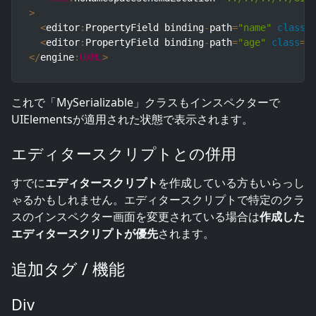
>
<
editor
:
PropertyField binding
-
path
=
"name"
class
=
<
editor
:
PropertyField binding
-
path
=
"age"
class
=
"
<
/
engine
:
UXML
>
これで「MySerializable」クラスもインスペクターで
UIElementsが適用された状態で表示されます。
エディタースクリプトとの併用
すでに
エディタースクリプト
を作成している方もいらっし
ゃるかもしれません。エディタースクリプトで特定のクラ
スのインスペクター画面を変更されている場合は
作成した
エディタースクリプトが優先
されます。
追加タグ / 機能
Div