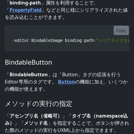
「
binding-path
」属性を利用することで、
「
PropertyField
」などと同じ様にシリアライズされた値
を読み込むことができます。
Copy
<
editor
:
BindableImage binding
-
path
=
"シリアライズされ
BindableButton
「
BindableButton
」は「Button」タグの拡張を行う
Editor専用のタグです。
Button
の機能に加え、いくつか
の機能が使えます。
メソッドの実行の指定
「
アセンブリ名（省略可）
」「
タイプ名（namespace込
み）
」「
メソッド名
」を指定することで、ボタンが押され
た際のメソッドの実行をUXML上から指定できます。