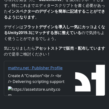
す。特にこれまでエディタースクリプトを書く必要があっ
た
インスペクターのデザインを簡単に記述することができ
るようになります
。
デザインは
フラットデザインを導入し一気にカッコよくな
るUnity2019.3にマッチする形に整えている
ので気持ちよ
く使うことができるでしょう。
気になりましたら
アセットストアで販売・配布しています
ので是非ご検討ください！
mathru.net · Publisher Profile
| Unity Asset Store
Create A “Creation”<br /> <br
/> Delivering scripting support
and editor support assets
centered on the Masamune
framework.<br /> We also
https://assetstore.unity.com
accept orders for other Unity