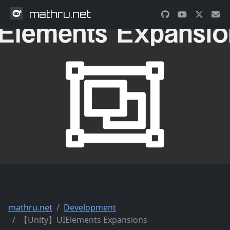
mathru.net
mathru.net
Development
【Unity】UIElements Expansions