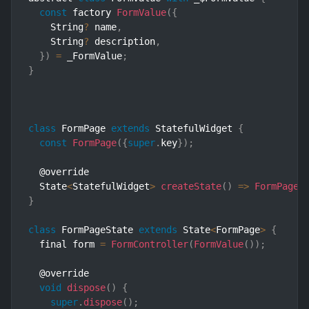
const
 factory 
FormValue
(
{
    String
?
 name
,
    String
?
 description
,
}
)
=
 _FormValue
;
}
class
FormPage
extends
StatefulWidget
{
const
FormPage
(
{
super
.
key
}
)
;
  @override

  State
<
StatefulWidget
>
createState
(
)
=>
FormPageS
}
class
FormPageState
extends
State
<
FormPage
>
{
  final form 
=
FormController
(
FormValue
(
)
)
;
  @override

void
dispose
(
)
{
super
.
dispose
(
)
;