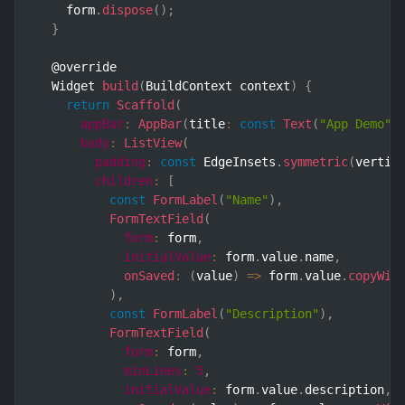
    form
.
dispose
(
)
;
}
  @override

  Widget 
build
(
BuildContext context
)
{
return
Scaffold
(
appBar
:
AppBar
(
title
:
const
Text
(
"App Demo"
)
body
:
ListView
(
padding
:
const
 EdgeInsets
.
symmetric
(
vertic
children
:
[
const
FormLabel
(
"Name"
)
,
FormTextField
(
form
:
 form
,
initialValue
:
 form
.
value
.
name
,
onSaved
:
(
value
)
=>
 form
.
value
.
copyWit
)
,
const
FormLabel
(
"Description"
)
,
FormTextField
(
form
:
 form
,
minLines
:
5
,
initialValue
:
 form
.
value
.
description
,