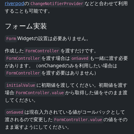
riverpod
の
などと合わせて利用
ChangeNotifierProvider
することも可能です。
フォーム実装
Widgetの設置は必要ありません。
Form
作成した
を渡すだけです。
FormController
を渡す場合は
も一緒に渡す必要
FormController
onSaved
があります。（onChangedのみを利用したい場合は
を渡す必要はありません）
FormController
に初期値を渡してください。初期値を渡す
initialValue
場合
から取得した値をそのまま渡
FormController.value
してください。
は現在入力されている値がコールバックとして
onSaved
渡されるので変更した
の値をその
FormController.value
まま返すようにしてください。