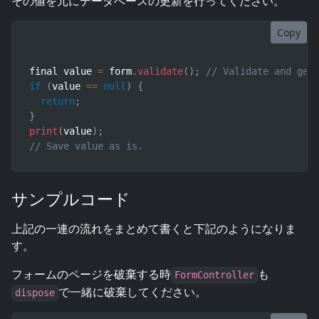
その値を元にデータベースの更新を行ってください。
Copy
final value 
=
 form
.
validate
(
)
;
// Validate and get
if
(
value 
==
null
)
{
return
;
}
print
(
value
)
;
// Save value as is.
サンプルコード
上記の一連の流れをまとめて書くと下記のようになりま
す。
フォームのページを破棄する時
も
FormController
で一緒に破棄してください。
dispose