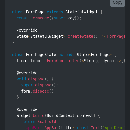
Copy
class
FormPage
extends
StatefulWidget
{
const
FormPage
(
{
super
.
key
}
)
;
  @override

  State
<
StatefulWidget
>
createState
(
)
=>
FormPageS
}
class
FormPageState
extends
State
<
FormPage
>
{
  final form 
=
FormController
(
<
String
,
 dynamic
>
{
}
)
  @override

void
dispose
(
)
{
super
.
dispose
(
)
;
    form
.
dispose
(
)
;
}
  @override

  Widget 
build
(
BuildContext context
)
{
return
Scaffold
(
appBar
:
AppBar
(
title
:
const
Text
(
"App Demo"
)