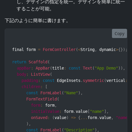
し、デザインの指定を統一。デザインを簡単に統一
することが可能。
下記のように簡単に書けます。
Copy
final form 
=
FormController
(
<
String
,
 dynamic
>
{
}
)
;
return
Scaffold
(
appBar
:
AppBar
(
title
:
const
Text
(
"App Demo"
)
)
,
body
:
ListView
(
padding
:
const
 EdgeInsets
.
symmetric
(
vertical
:
children
:
[
const
FormLabel
(
"Name"
)
,
FormTextField
(
form
:
 form
,
initialValue
:
 form
.
value
[
"name"
]
,
onSaved
:
(
value
)
=>
{
...
form
.
value
,
"name"
)
,
const
FormLabel
(
"Description"
)
,