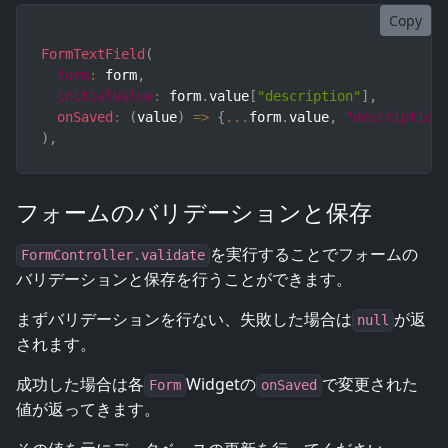
Copy
FormTextField
(
form
:
 form
,
initialValue
:
 form
.
value
[
"description"
]
,
onSaved
:
(
value
)
=>
{
...
form
.
value
,
"description
)
,
フォームのバリデーションと保存
を実行することでフォームの
FormController.validate
バリデーションと保存を行うことができます。
まずバリデーションを行ない、失敗した場合は
が返
null
されます。
成功した場合は各
Widgetの
で変更された
Form
onSaved
値が返ってきます。