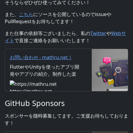
そうならぜひぜひ使ってみてください！
また、
こちら
にソースを公開しているのでissueや
PullRequestをお待ちしてます！
また仕事の依頼等ございましたら、私の
Twitter
や
Webサ
イト
で直接ご連絡をお願いいたします！
お問い合わせ - mathru.net |
Flutter/Unityによるアプリ開発/
FlutterやUnityを使ったアプリ開
楽曲・映像制作/素材配布
発やアプリの紹介。制作した楽
曲・映像の紹介。画像や映像素
材の配布。仕事の受注なども行
https://mathru.net
っています。
GitHub Sponsors
スポンサーを随時募集してます。ご支援お待ちしておりま
す！