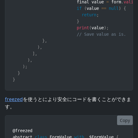
		          final value 
=
 form
.
valid
if
(
value 
==
null
)
{
return
;
}
print
(
value
)
;
// Save value as is.
}
,
)
,
]
,
)
,
)
;
}
}
freezed
を使うとにより安全にコードを書くことができま
す。
Copy
@freezed

abstract 
class
FormValue
with
 _$FormValue 
{