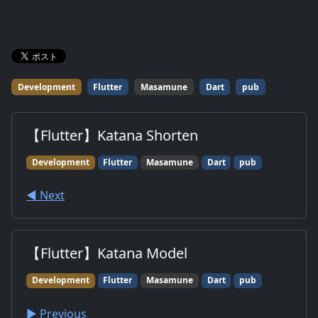
Development
Flutter
Masamune
Dart
pub
【Flutter】Katana Shorten
Development
Flutter
Masamune
Dart
pub
◀︎ Next
【Flutter】Katana Model
Development
Flutter
Masamune
Dart
pub
▶︎ Previous