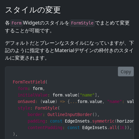
スタイルの変更
各
Widgetのスタイルを
でまとめて変更
Form
FormStyle
することが可能です。
デフォルトだとプレーンなスタイルになっていますが、下
記のように指定するとMaterialデザインの枠付きのスタイ
ルに変更されます。
Copy
FormTextField
(
form
:
 form
,
initialValue
:
 form
.
value
[
"name"
]
,
onSaved
:
(
value
)
=>
{
...
form
.
value
,
"name"
:
 valu
style
:
FormStyle
(
border
:
OutlineInputBorder
(
)
,
padding
:
const
 EdgeInsets
.
symmetric
(
horizont
contentPadding
:
const
 EdgeInsets
.
all
(
16
)
)
,
)
,