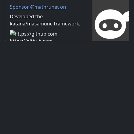
Sponsor @mathrunet on
GitHub Sponsors
Developed the
katana/masamune framework,
which has dramatically
improved the overall efficiency
https://github.com
of Flutter-based application
development.