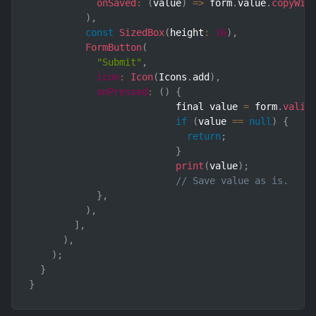
onSaved
:
(
value
)
=>
 form
.
value
.
copyWit
)
,
const
SizedBox
(
height
:
16
)
,
FormButton
(
"Submit"
,
icon
:
Icon
(
Icons
.
add
)
,
onPressed
:
(
)
{
		          final value 
=
 form
.
valid
if
(
value 
==
null
)
{
return
;
}
print
(
value
)
;
// Save value as is.
}
,
)
,
]
,
)
,
)
;
}
}