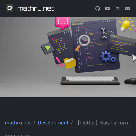
mathru.net
mathru.net
Development
【Flutter】Katana Form