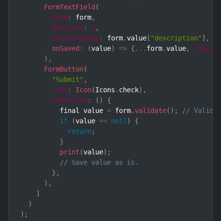
FormTextField
(
form
:
 form
,
minLines
:
5
,
initialValue
:
 form
.
value
[
"description"
]
,
onSaved
:
(
value
)
=>
{
...
form
.
value
,
"descr
)
,
FormButton
(
"Submit"
,
icon
:
Icon
(
Icons
.
check
)
,
onPressed
:
(
)
{
          final value 
=
 form
.
validate
(
)
;
// Valida
if
(
value 
==
null
)
{
return
;
}
print
(
value
)
;
// Save value as is.
}
,
)
,
]
)
)
;