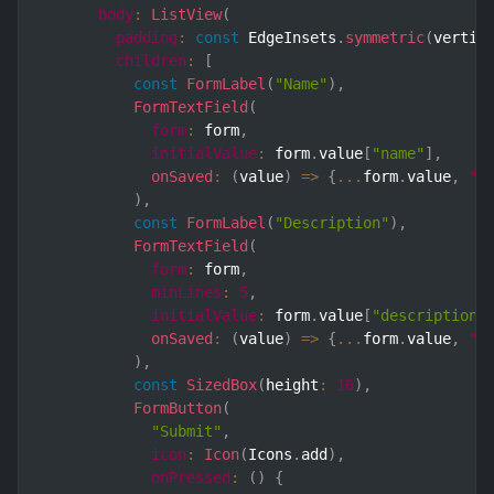
body
:
ListView
(
padding
:
const
 EdgeInsets
.
symmetric
(
vertic
children
:
[
const
FormLabel
(
"Name"
)
,
FormTextField
(
form
:
 form
,
initialValue
:
 form
.
value
[
"name"
]
,
onSaved
:
(
value
)
=>
{
...
form
.
value
,
"n
)
,
const
FormLabel
(
"Description"
)
,
FormTextField
(
form
:
 form
,
minLines
:
5
,
initialValue
:
 form
.
value
[
"description"
onSaved
:
(
value
)
=>
{
...
form
.
value
,
"d
)
,
const
SizedBox
(
height
:
16
)
,
FormButton
(
"Submit"
,
icon
:
Icon
(
Icons
.
add
)
,
onPressed
:
(
)
{