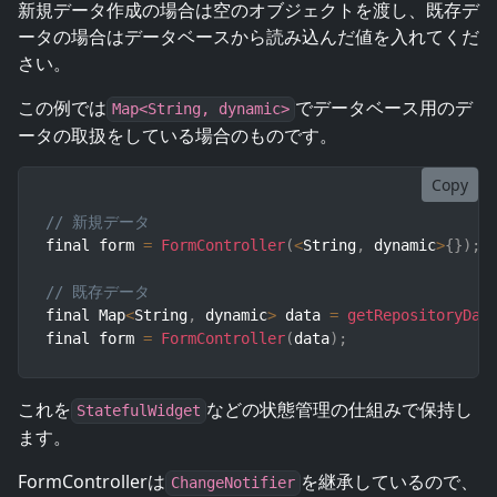
新規データ作成の場合は空のオブジェクトを渡し、既存デ
ータの場合はデータベースから読み込んだ値を入れてくだ
さい。
この例では
でデータベース用のデ
Map<String, dynamic>
ータの取扱をしている場合のものです。
Copy
// 新規データ
final form 
=
FormController
(
<
String
,
 dynamic
>
{
}
)
;
// 既存データ
final Map
<
String
,
 dynamic
>
 data 
=
getRepositoryDat
final form 
=
FormController
(
data
)
;
これを
などの状態管理の仕組みで保持し
StatefulWidget
ます。
FormControllerは
を継承しているので、
ChangeNotifier