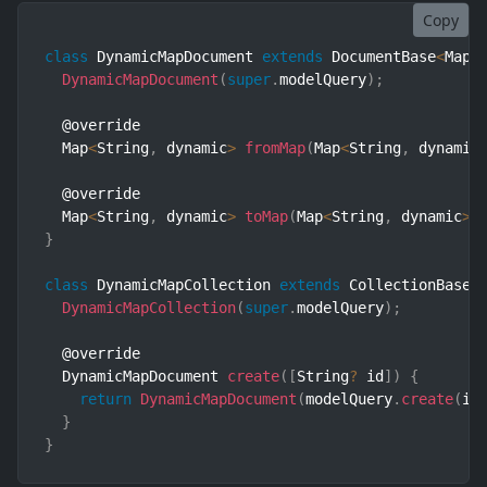
Copy
class
DynamicMapDocument
extends
DocumentBase
<
Map
<
DynamicMapDocument
(
super
.
modelQuery
)
;
  @override

  Map
<
String
,
 dynamic
>
fromMap
(
Map
<
String
,
 dynamic
  @override

  Map
<
String
,
 dynamic
>
toMap
(
Map
<
String
,
 dynamic
>
 
}
class
DynamicMapCollection
extends
CollectionBase
<
DynamicMapCollection
(
super
.
modelQuery
)
;
  @override

  DynamicMapDocument 
create
(
[
String
?
 id
]
)
{
return
DynamicMapDocument
(
modelQuery
.
create
(
id
}
}