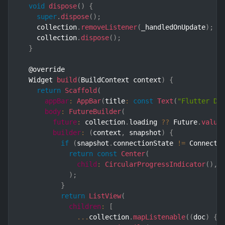
void
dispose
(
)
{
super
.
dispose
(
)
;
    collection
.
removeListener
(
_handledOnUpdate
)
;
    collection
.
dispose
(
)
;
}
  @override

  Widget 
build
(
BuildContext context
)
{
return
Scaffold
(
appBar
:
AppBar
(
title
:
const
Text
(
"Flutter De
body
:
FutureBuilder
(
future
:
 collection
.
loading 
??
 Future
.
value
builder
:
(
context
,
 snapshot
)
{
if
(
snapshot
.
connectionState 
!=
 Connecti
return
const
Center
(
child
:
CircularProgressIndicator
(
)
,
)
;
}
return
ListView
(
children
:
[
...
collection
.
mapListenable
(
(
doc
)
{