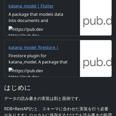
katana_model | Flutter
package
A package that models data
into documents and
collections and allows
Firestore, local DB, and data
https://pub.dev
mocks to be handled in the
same interface.
katana_model_firestore |
Flutter package
Firestore plugin for
katana_model. A package that
models data into documents
and collections and allows
https://pub.dev
Firestore, local DB, and data
はじめに
mocks to be handled in the
same interface.
データの読み書きの実装は割と面倒です。
RDB+RestAPIだと、スキーマに合わせた実装を行う必要
がありますしローカルに保存するだけでも読み書きの処理