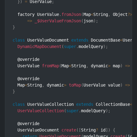
}
)
=
 UserValue
;
  factory UserValue
.
fromJson
(
Map
<
String
,
 Object
?
>
 
=>
_$UserValueFromJson
(
json
)
;
}
class
UserValueDocument
extends
DocumentBase
<
UserV
DynamicMapDocument
(
super
.
modelQuery
)
;
  @override

  UserValue 
fromMap
(
Map
<
String
,
 dynamic
>
 map
)
=>
 U
  @override

  Map
<
String
,
 dynamic
>
toMap
(
UserValue value
)
=>
 v
}
class
UserValueCollection
extends
CollectionBase
<
U
UserValueCollection
(
super
.
modelQuery
)
;
  @override

  UserValueDocument 
create
(
[
String
?
 id
]
)
{
return
UserValueDocument
(
modelQuery
.
create
(
id
)