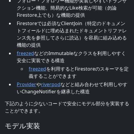
フォロー・フォロワー機能が実装しやすいトランザ
クション機能、簡易的なLike検索が可能（勿論
Firestore上でも）な機能の提供
Firestoreでは必須なClientJoin（特定のドキュメン
トフィールドに埋め込まれたドキュメントリファレ
ンス先を参照してさらに読込）を容易に組み込める
機能の提供
freezed
などのImmutableなクラスを利用しやすく
安全に実装できる構造
freezed
を利用するとFirestoreのスキーマを定
義することができます
Provider
や
riverpod
などと組み合わせて利用しやす
いChangeNotifierを継承した構造
下記のように少ないコードで安全にモデル部分を実装する
ことができます。
モデル実装