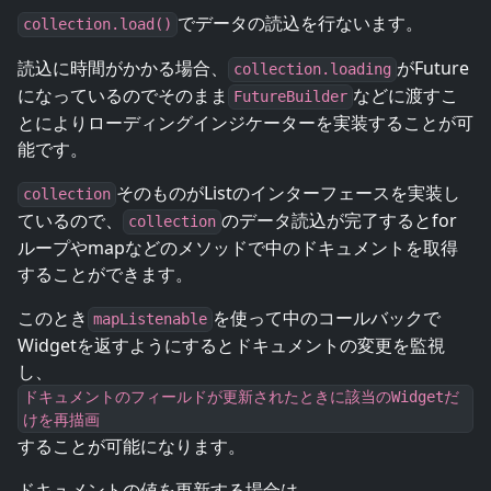
でデータの読込を行ないます。
collection.load()
読込に時間がかかる場合、
がFuture
collection.loading
になっているのでそのまま
などに渡すこ
FutureBuilder
とによりローディングインジケーターを実装することが可
能です。
そのものがListのインターフェースを実装し
collection
ているので、
のデータ読込が完了するとfor
collection
ループやmapなどのメソッドで中のドキュメントを取得
することができます。
このとき
を使って中のコールバックで
mapListenable
Widgetを返すようにするとドキュメントの変更を監視
し、
ドキュメントのフィールドが更新されたときに該当のWidgetだ
けを再描画
することが可能になります。
ドキュメントの値を更新する場合は、