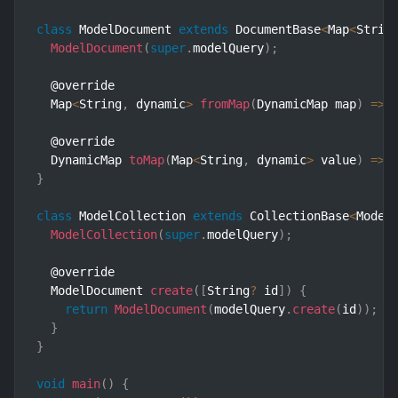
class
ModelDocument
extends
DocumentBase
<
Map
<
Strin
ModelDocument
(
super
.
modelQuery
)
;
  @override

  Map
<
String
,
 dynamic
>
fromMap
(
DynamicMap map
)
=>
 
  @override

  DynamicMap 
toMap
(
Map
<
String
,
 dynamic
>
 value
)
=>
 
}
class
ModelCollection
extends
CollectionBase
<
Model
ModelCollection
(
super
.
modelQuery
)
;
  @override

  ModelDocument 
create
(
[
String
?
 id
]
)
{
return
ModelDocument
(
modelQuery
.
create
(
id
)
)
;
}
}
void
main
(
)
{