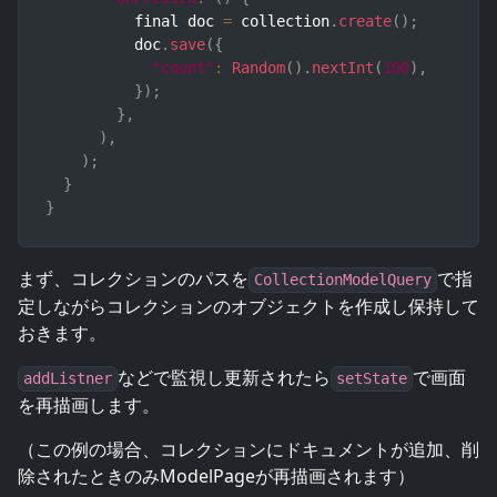
          final doc 
=
 collection
.
create
(
)
;
          doc
.
save
(
{
"count"
:
Random
(
)
.
nextInt
(
100
)
,
}
)
;
}
,
)
,
)
;
}
}
まず、コレクションのパスを
で指
CollectionModelQuery
定しながらコレクションのオブジェクトを作成し保持して
おきます。
などで監視し更新されたら
で画面
addListner
setState
を再描画します。
（この例の場合、コレクションにドキュメントが追加、削
除されたときのみModelPageが再描画されます）