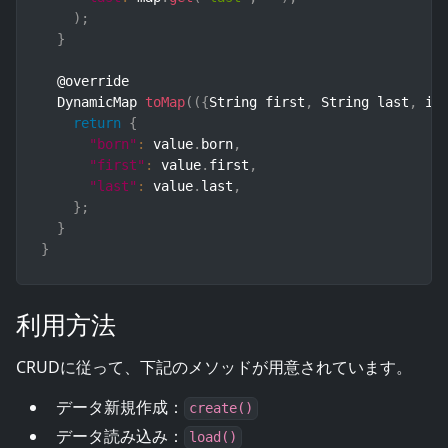
)
;
}
  @override

  DynamicMap 
toMap
(
(
{
String first
,
 String last
,
 in
return
{
"born"
:
 value
.
born
,
"first"
:
 value
.
first
,
"last"
:
 value
.
last
,
}
;
}
}
利用方法
CRUDに従って、下記のメソッドが用意されています。
データ新規作成：
create()
データ読み込み：
load()