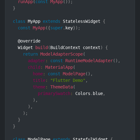
runApp
(
const
MyApp
(
)
)
;
}
class
MyApp
extends
StatelessWidget
{
const
MyApp
(
{
super
.
key
}
)
;
  @override

  Widget 
build
(
BuildContext context
)
{
return
ModelAdapterScope
(
adapter
:
const
RuntimeModelAdapter
(
)
,
child
:
MaterialApp
(
home
:
const
ModelPage
(
)
,
title
:
"Flutter Demo"
,
theme
:
ThemeData
(
primarySwatch
:
 Colors
.
blue
,
)
,
)
,
)
;
}
}
class
ModelPage
extends
StatefulWidget
{