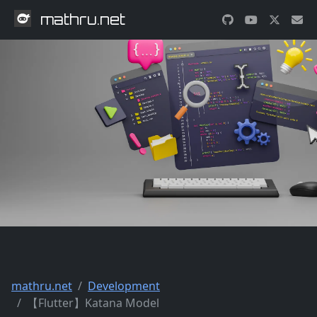
mathru.net
mathru.net
Development
【Flutter】Katana Model