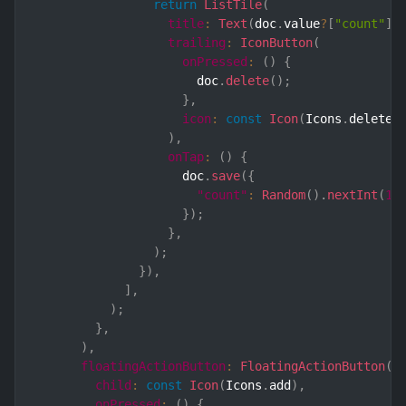
return
ListTile
(
title
:
Text
(
doc
.
value
?
[
"count"
]
.
trailing
:
IconButton
(
onPressed
:
(
)
{
                      doc
.
delete
(
)
;
}
,
icon
:
const
Icon
(
Icons
.
delete
)
)
,
onTap
:
(
)
{
                    doc
.
save
(
{
"count"
:
Random
(
)
.
nextInt
(
10
}
)
;
}
,
)
;
}
)
,
]
,
)
;
}
,
)
,
floatingActionButton
:
FloatingActionButton
(
child
:
const
Icon
(
Icons
.
add
)
,
onPressed
:
(
)
{