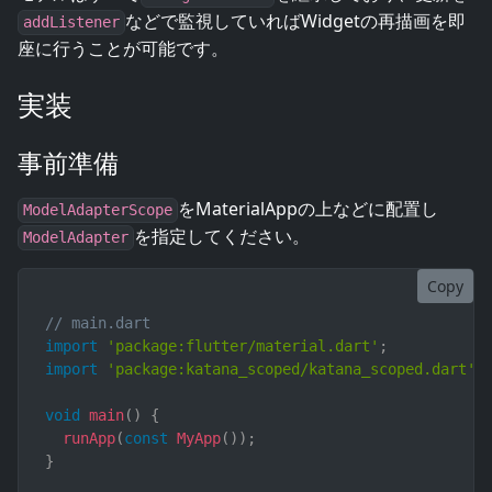
などで監視していればWidgetの再描画を即
addListener
座に行うことが可能です。
実装
事前準備
をMaterialAppの上などに配置し
ModelAdapterScope
を指定してください。
ModelAdapter
Copy
// main.dart
import
'package:flutter/material.dart'
;
import
'package:katana_scoped/katana_scoped.dart'
;
void
main
(
)
{
runApp
(
const
MyApp
(
)
)
;
}