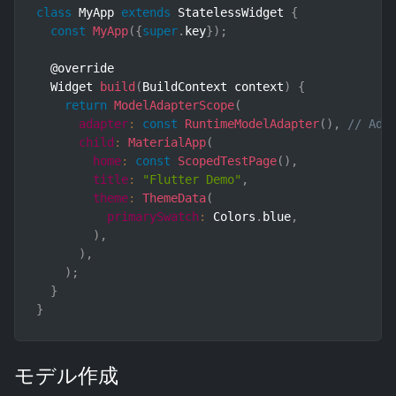
class
MyApp
extends
StatelessWidget
{
const
MyApp
(
{
super
.
key
}
)
;
  @override

  Widget 
build
(
BuildContext context
)
{
return
ModelAdapterScope
(
adapter
:
const
RuntimeModelAdapter
(
)
,
// Ada
child
:
MaterialApp
(
home
:
const
ScopedTestPage
(
)
,
title
:
"Flutter Demo"
,
theme
:
ThemeData
(
primarySwatch
:
 Colors
.
blue
,
)
,
)
,
)
;
}
}
モデル作成