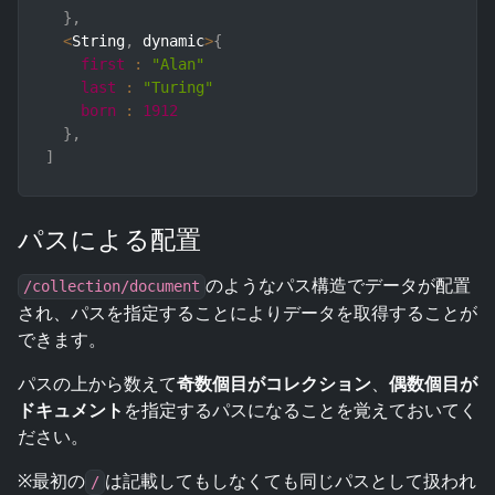
}
,
<
String
,
 dynamic
>
{
first
:
"Alan"
last
:
"Turing"
born
:
1912
}
,
]
パスによる配置
のようなパス構造でデータが配置
/collection/document
され、パスを指定することによりデータを取得することが
できます。
パスの上から数えて
奇数個目がコレクション
、
偶数個目が
ドキュメント
を指定するパスになることを覚えておいてく
ださい。
※最初の
は記載してもしなくても同じパスとして扱われ
/