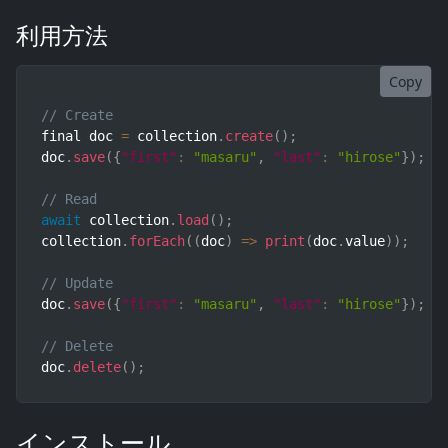
利用方法
Copy
// Create
final doc 
=
 collection
.
create
(
)
;
doc
.
save
(
{
"first"
:
"masaru"
,
"last"
:
"hirose"
}
)
;
// Read
await
 collection
.
load
(
)
;
collection
.
forEach
(
(
doc
)
=>
print
(
doc
.
value
)
)
;
// Update
doc
.
save
(
{
"first"
:
"masaru"
,
"last"
:
"hirose"
}
)
;
// Delete
doc
.
delete
(
)
;
インストール