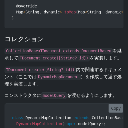
  @override

  Map
<
String
,
 dynamic
>
toMap
(
Map
<
String
,
 dynamic
>
 
}
コレクション
を継
CollectionBase<TDocument extends DocumentBase>
承して
を実装します。
TDocument create([String? id])
内で関連するドキュメ
TDocument create([String? id])
ント（ここでは
）を作成して返す処
DynamicMapDocument
理を実装します。
コンストラクタに
を渡せるようにします。
modelQuery
Copy
class
DynamicMapCollection
extends
CollectionBase
<
DynamicMapCollection
(
super
.
modelQuery
)
;