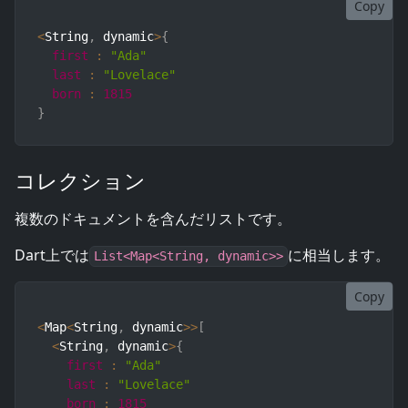
Copy
<
String
,
 dynamic
>
{
first
:
"Ada"
last
:
"Lovelace"
born
:
1815
}
コレクション
複数のドキュメントを含んだリストです。
Dart上では
に相当します。
List<Map<String, dynamic>>
Copy
<
Map
<
String
,
 dynamic
>>
[
<
String
,
 dynamic
>
{
first
:
"Ada"
last
:
"Lovelace"
born
:
1815