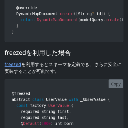
  @override

  DynamicMapDocument 
create
(
[
String
?
 id
]
)
{
return
DynamicMapDocument
(
modelQuery
.
create
(
id
}
}
freezedを利用した場合
freezed
を利用するとスキーマを定義でき、さらに安全に
実装することが可能です。
Copy
@freezed

abstract 
class
UserValue
with
 _$UserValue 
{
const
 factory 
UserValue
(
{
    required String first
,
    required String last
,
    @
Default
(
1900
)
 int born
