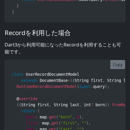
}
}
Recordを利用した場合
Dart3から利用可能になったRecordを利用することも可
能です。
Copy
class
UserRecordDocumentModel
extends
DocumentBase
<
(
{
String first
,
 String la
RuntimeRecordDocumentModel
(
super
.
query
)
;
  @
override
(
{
String first
,
 String last
,
 int
?
 born
}
)
fromMap
return
(
born
:
 map
.
get
(
"born"
,
0
)
,
first
:
 map
.
get
(
"first"
,
""
)
,
last
:
 map
.
get
(
"last"
,
""
)
,