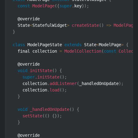
const
ModelPage
(
{
super
.
key
}
)
;
  @override

  State
<
StatefulWidget
>
createState
(
)
=>
ModelPage
}
class
ModelPageState
extends
State
<
ModelPage
>
{
  final collection 
=
ModelCollection
(
const
Collect
  @override

void
initState
(
)
{
super
.
initState
(
)
;
    collection
.
addListener
(
_handledOnUpdate
)
;
    collection
.
load
(
)
;
}
void
_handledOnUpdate
(
)
{
setState
(
(
)
{
}
)
;
}
  @override
