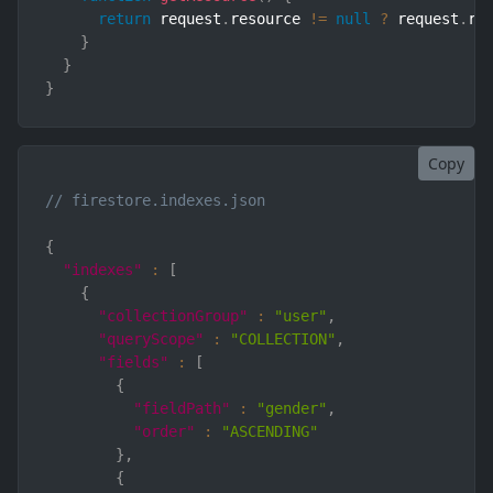
return
 request
.
resource 
!=
null
?
 request
.
re
}
}
}
Copy
// firestore.indexes.json
{
"indexes"
:
[
{
"collectionGroup"
:
"user"
,
"queryScope"
:
"COLLECTION"
,
"fields"
:
[
{
"fieldPath"
:
"gender"
,
"order"
:
"ASCENDING"
}
,
{