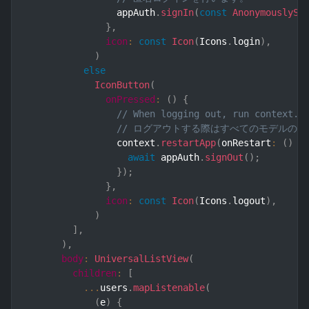
                appAuth
.
signIn
(
const
AnonymouslySi
}
,
icon
:
const
Icon
(
Icons
.
login
)
,
)
else
IconButton
(
onPressed
:
(
)
{
// When logging out, run context.r
// ログアウトする際はすべてのモデルの参照を
                context
.
restartApp
(
onRestart
:
(
)
 a
await
 appAuth
.
signOut
(
)
;
}
)
;
}
,
icon
:
const
Icon
(
Icons
.
logout
)
,
)
]
,
)
,
body
:
UniversalListView
(
children
:
[
...
users
.
mapListenable
(
(
e
)
{