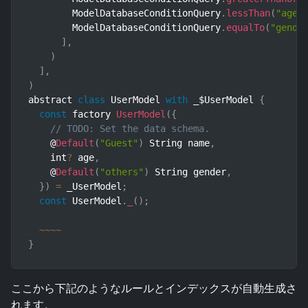
        ModelDatabaseConditionQuery
.
lessThan
(
"age"
        ModelDatabaseConditionQuery
.
equalTo
(
"gende
]
,
)
]
,
)
abstract 
class
UserModel
with
 _$UserModel 
{
const
 factory 
UserModel
(
{
// TODO: Set the data schema.
    @
Default
(
"Guest"
)
 String name
,
    int
?
 age
,
    @
Default
(
"others"
)
 String gender
,
}
)
=
 _UserModel
;
const
 UserModel
.
_
(
)
;
~
~
~
~
}
ここから下記のようなルールとインデックスが自動生成さ
れます。