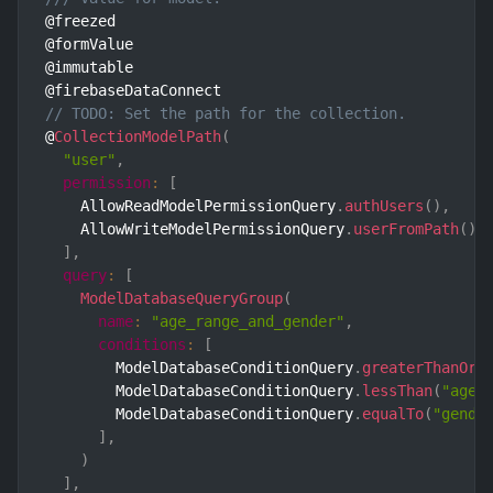
@freezed

@formValue

@immutable

// TODO: Set the path for the collection.
@
CollectionModelPath
(
"user"
,
permission
:
[
    AllowReadModelPermissionQuery
.
authUsers
(
)
,
    AllowWriteModelPermissionQuery
.
userFromPath
(
)
,
]
,
query
:
[
ModelDatabaseQueryGroup
(
name
:
"age_range_and_gender"
,
conditions
:
[
        ModelDatabaseConditionQuery
.
greaterThanOrE
        ModelDatabaseConditionQuery
.
lessThan
(
"age"
        ModelDatabaseConditionQuery
.
equalTo
(
"gende
]
,
)
]
,