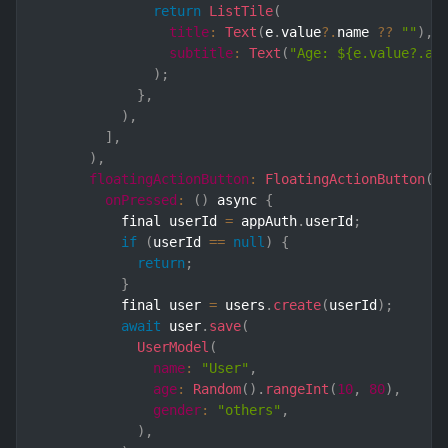
return
ListTile
(
title
:
Text
(
e
.
value
?.
name 
??
""
)
,
subtitle
:
Text
(
"Age: ${e.value?.ag
)
;
}
,
)
,
]
,
)
,
floatingActionButton
:
FloatingActionButton
(
onPressed
:
(
)
 async 
{
          final userId 
=
 appAuth
.
userId
;
if
(
userId 
==
null
)
{
return
;
}
          final user 
=
 users
.
create
(
userId
)
;
await
 user
.
save
(
UserModel
(
name
:
"User"
,
age
:
Random
(
)
.
rangeInt
(
10
,
80
)
,
gender
:
"others"
,
)
,