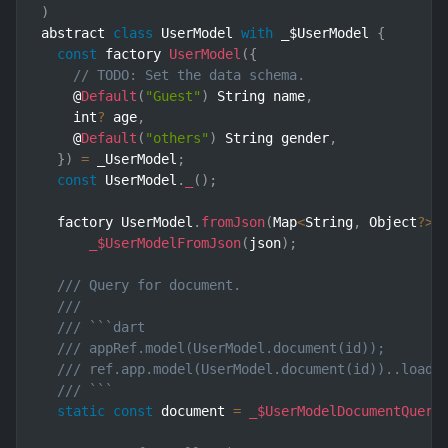
)
abstract 
class
UserModel
with
 _$UserModel 
{
const
 factory 
UserModel
(
{
// TODO: Set the data schema.
    @
Default
(
"Guest"
)
 String name
,
    int
?
 age
,
    @
Default
(
"others"
)
 String gender
,
}
)
=
 _UserModel
;
const
 UserModel
.
_
(
)
;
  factory UserModel
.
fromJson
(
Map
<
String
,
 Object
?
>
 
_$UserModelFromJson
(
json
)
;
/// Query for document.
///
/// ```dart
/// appRef.model(UserModel.document(id));       
/// ref.app.model(UserModel.document(id))..load(
/// ```
static
const
 document 
=
_$UserModelDocumentQuery