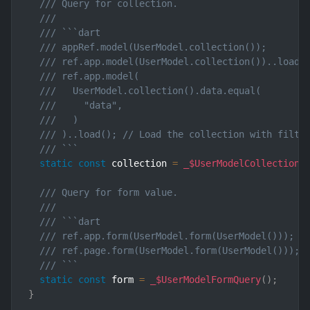
/// Query for collection.
///
/// ```dart
/// appRef.model(UserModel.collection());       
/// ref.app.model(UserModel.collection())..load(
/// ref.app.model(
///   UserModel.collection().data.equal(
///     "data",
///   )
/// )..load(); // Load the collection with filte
/// ```
static
const
 collection 
=
_$UserModelCollectionQ
/// Query for form value.
///
/// ```dart
/// ref.app.form(UserModel.form(UserModel()));  
/// ref.page.form(UserModel.form(UserModel())); 
/// ```
static
const
 form 
=
_$UserModelFormQuery
(
)
;
}