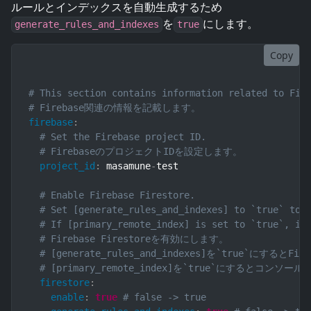
ルールとインデックスを自動生成するため
を
にします。
generate_rules_and_indexes
true
Copy
# This section contains information related to Fir
# Firebase関連の情報を記載します。
firebase
:
# Set the Firebase project ID.
# FirebaseのプロジェクトIDを設定します。
project_id
:
 masamune
-
test

# Enable Firebase Firestore.
# Set [generate_rules_and_indexes] to `true` to 
# If [primary_remote_index] is set to `true`, in
# Firebase Firestoreを有効にします。
# [generate_rules_and_indexes]を`true`
# [primary_remote_index]を`true`にす
firestore
:
enable
:
true
# false -> true