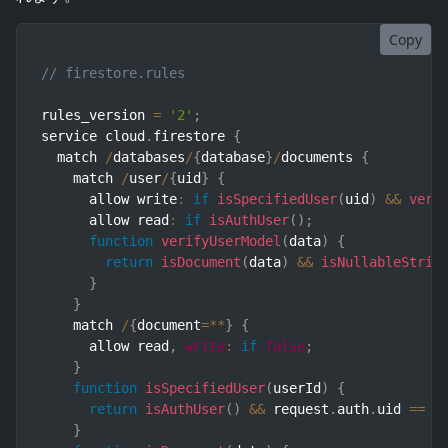
Copy
// firestore.rules
rules_version 
=
'2'
;
service cloud
.
firestore 
{
  match 
/
databases
/
{
database
}
/
documents 
{
    match 
/
user
/
{
uid
}
{
      allow write
:
if
isSpecifiedUser
(
uid
)
&&
veri
      allow read
:
if
isAuthUser
(
)
;
function
verifyUserModel
(
data
)
{
return
isDocument
(
data
)
&&
isNullableStrin
}
}
    match 
/
{
document
=
**
}
{
      allow read
,
write
:
if
false
;
}
function
isSpecifiedUser
(
userId
)
{
return
isAuthUser
(
)
&&
 request
.
auth
.
uid 
==
 u
}