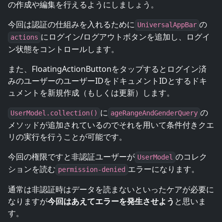
の作成や編集を行えるようにしましょう。
今回は認証の仕組みを入れるために
の
UniversalAppBar
にログイン/ログアウトボタンを追加し、ログイ
actions
ン状態をコントロールします。
また、FloatingActionButtonをタップするとログイン済
みのユーザーのユーザーIDをドキュメントIDとするドキ
ュメントを新規作成（もしくは更新）します。
に
の
UserModel.collection()
ageRangeAndGenderQuery
メソッドが追加されているのでそれを用いて条件付きクエ
リの実行を行うことが可能です。
今回の権限ですと非認証ユーザーが
のコレク
UserModel
ションを読む
エラーになります。
permission-denied
通常は非認証時はデータを読まないといったケアが必要に
なりますが
今回はあえてエラーを発生させよう
と思いま
す。