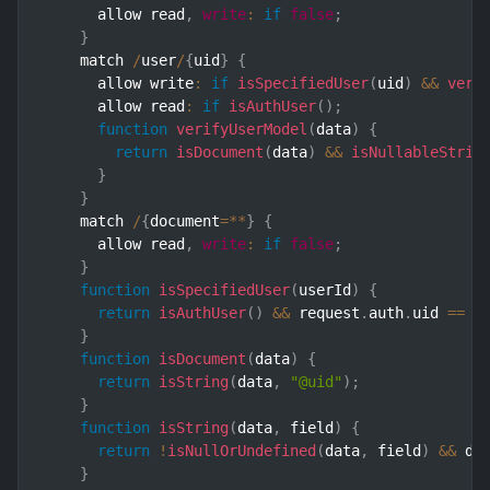
      allow read
,
write
:
if
false
;
}
    match 
/
user
/
{
uid
}
{
      allow write
:
if
isSpecifiedUser
(
uid
)
&&
veri
      allow read
:
if
isAuthUser
(
)
;
function
verifyUserModel
(
data
)
{
return
isDocument
(
data
)
&&
isNullableStrin
}
}
    match 
/
{
document
=
**
}
{
      allow read
,
write
:
if
false
;
}
function
isSpecifiedUser
(
userId
)
{
return
isAuthUser
(
)
&&
 request
.
auth
.
uid 
==
 u
}
function
isDocument
(
data
)
{
return
isString
(
data
,
"@uid"
)
;
}
function
isString
(
data
,
 field
)
{
return
!
isNullOrUndefined
(
data
,
 field
)
&&
 da
}