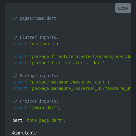
Copy
// pages/home.dart
// Flutter imports:
import
'dart:math'
;
import
'package:firestorerulestest/models/user.dar
import
'package:flutter/material.dart'
;
// Package imports:
import
'package:masamune/masamune.dart'
;
import
'package:masamune_universal_ui/masamune_uni
// Project imports:
import
'/main.dart'
;
part 
'home.page.dart'
;
@immutable
