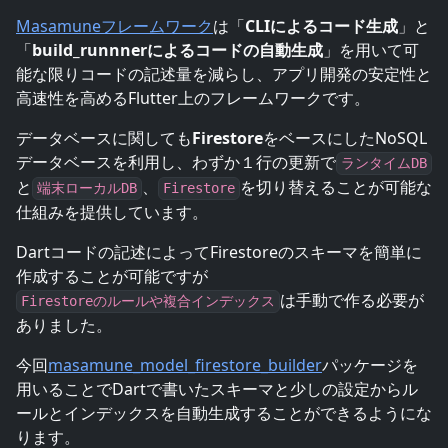
Masamuneフレームワーク
は「
CLIによるコード生成
」と
「
build_runnnerによるコードの自動生成
」を用いて可
能な限りコードの記述量を減らし、アプリ開発の安定性と
高速性を高めるFlutter上のフレームワークです。
データベースに関しても
Firestore
をベースにしたNoSQL
データベースを利用し、わずか１行の更新で
ランタイムDB
と
、
を切り替えることが可能な
端末ローカルDB
Firestore
仕組みを提供しています。
Dartコードの記述によってFirestoreのスキーマを簡単に
作成することが可能ですが
は手動で作る必要が
Firestoreのルールや複合インデックス
ありました。
今回
masamune_model_firestore_builder
パッケージを
用いることでDartで書いたスキーマと少しの設定からル
ールとインデックスを自動生成することができるようにな
ります。