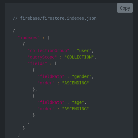
Copy
// firebase/firestore.indexes.json
{
"indexes"
:
[
{
"collectionGroup"
:
"user"
,
"queryScope"
:
"COLLECTION"
,
"fields"
:
[
{
"fieldPath"
:
"gender"
,
"order"
:
"ASCENDING"
}
,
{
"fieldPath"
:
"age"
,
"order"
:
"ASCENDING"
}
]
}
]