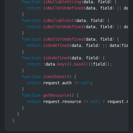
function
isNullableString
(
data
,
 field
)
{
return
isNullOrUndefined
(
data
,
 field
)
||
 dat
}
function
isNullableInt
(
data
,
 field
)
{
return
isNullOrUndefined
(
data
,
 field
)
||
 dat
}
function
isNullOrUndefined
(
data
,
 field
)
{
return
isUndefined
(
data
,
 field
)
||
 data
[
fiel
}
function
isUndefined
(
data
,
 field
)
{
return
!
data
.
keys
(
)
.
hasAll
(
[
field
]
)
;
}
function
isAuthUser
(
)
{
return
 request
.
auth 
!=
null
;
}
function
getResource
(
)
{
return
 request
.
resource 
!=
null
?
 request
.
re
}
}
}