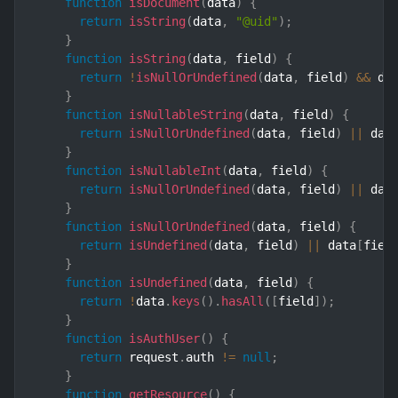
function
isDocument
(
data
)
{
return
isString
(
data
,
"@uid"
)
;
}
function
isString
(
data
,
 field
)
{
return
!
isNullOrUndefined
(
data
,
 field
)
&&
 da
}
function
isNullableString
(
data
,
 field
)
{
return
isNullOrUndefined
(
data
,
 field
)
||
 dat
}
function
isNullableInt
(
data
,
 field
)
{
return
isNullOrUndefined
(
data
,
 field
)
||
 dat
}
function
isNullOrUndefined
(
data
,
 field
)
{
return
isUndefined
(
data
,
 field
)
||
 data
[
fiel
}
function
isUndefined
(
data
,
 field
)
{
return
!
data
.
keys
(
)
.
hasAll
(
[
field
]
)
;
}
function
isAuthUser
(
)
{
return
 request
.
auth 
!=
null
;
}
function
getResource
(
)
{