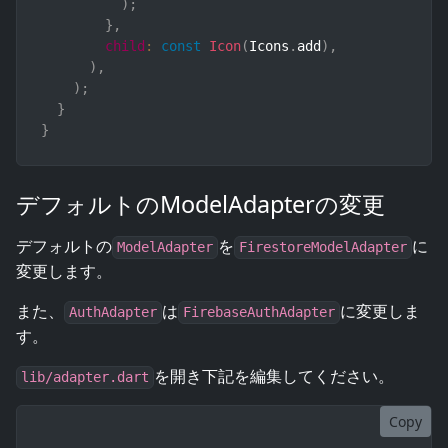
)
;
}
,
child
:
const
Icon
(
Icons
.
add
)
,
)
,
)
;
}
}
デフォルトのModelAdapterの変更
デフォルトの
を
に
ModelAdapter
FirestoreModelAdapter
変更します。
また、
は
に変更しま
AuthAdapter
FirebaseAuthAdapter
す。
を開き下記を編集してください。
lib/adapter.dart
Copy