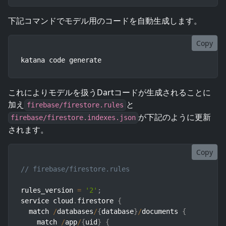
下記コマンドでモデル用のコードを自動生成します。
Copy
katana code generate
これによりモデルを扱うDartコードが生成されることに
加え
と
firebase/firestore.rules
が下記のように更新
firebase/firestore.indexes.json
されます。
Copy
// firebase/firestore.rules
rules_version 
=
'2'
;
service cloud
.
firestore 
{
  match 
/
databases
/
{
database
}
/
documents 
{
    match 
/
app
/
{
uid
}
{