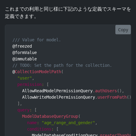
これまでの利用と同じ様に下記のような定義でスキーマを
定義できます。
Copy
/// Value for model.
@freezed

@formValue

// TODO: Set the path for the collection.
@
CollectionModelPath
(
"user"
,
permission
:
[
    AllowReadModelPermissionQuery
.
authUsers
(
)
,
    AllowWriteModelPermissionQuery
.
userFromPath
(
)
,
]
,
query
:
[
ModelDatabaseQueryGroup
(
name
:
"age_range_and_gender"
,
conditions
:
[
        ModelDatabaseConditionQuery
.
greaterThanOrE