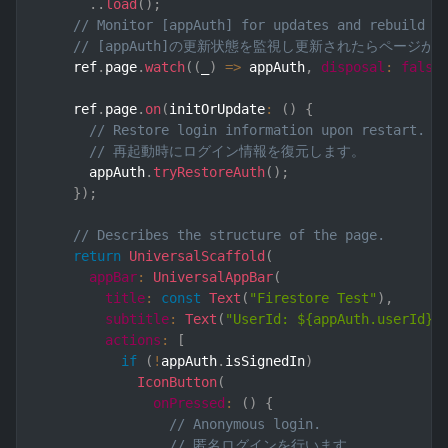
.
.
load
(
)
;
// Monitor [appAuth] for updates and rebuild t
// [appAuth]の更新状態を監視し更新されたらページ
    ref
.
page
.
watch
(
(
_
)
=>
 appAuth
,
disposal
:
false
    ref
.
page
.
on
(
initOrUpdate
:
(
)
{
// Restore login information upon restart.
// 再起動時にログイン情報を復元します。
      appAuth
.
tryRestoreAuth
(
)
;
}
)
;
// Describes the structure of the page.
return
UniversalScaffold
(
appBar
:
UniversalAppBar
(
title
:
const
Text
(
"Firestore Test"
)
,
subtitle
:
Text
(
"UserId: ${appAuth.userId}"
actions
:
[
if
(
!
appAuth
.
isSignedIn
)
IconButton
(
onPressed
:
(
)
{
// Anonymous login.
// 匿名ログインを行います。