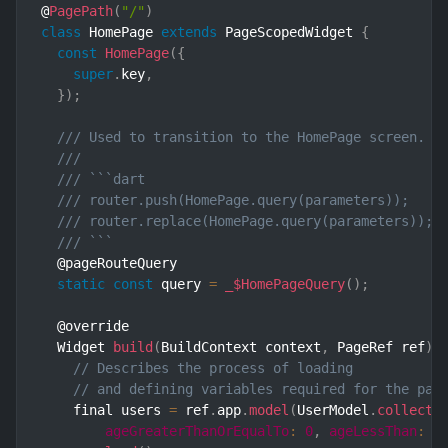
@
PagePath
(
"/"
)
class
HomePage
extends
PageScopedWidget
{
const
HomePage
(
{
super
.
key
,
}
)
;
/// Used to transition to the HomePage screen.
///
/// ```dart
/// router.push(HomePage.query(parameters));    
/// router.replace(HomePage.query(parameters)); 
/// ```
  @pageRouteQuery

static
const
 query 
=
_$HomePageQuery
(
)
;
  @override

  Widget 
build
(
BuildContext context
,
 PageRef ref
)
// Describes the process of loading
// and defining variables required for the pag
    final users 
=
 ref
.
app
.
model
(
UserModel
.
collecti
ageGreaterThanOrEqualTo
:
0
,
ageLessThan
:
1