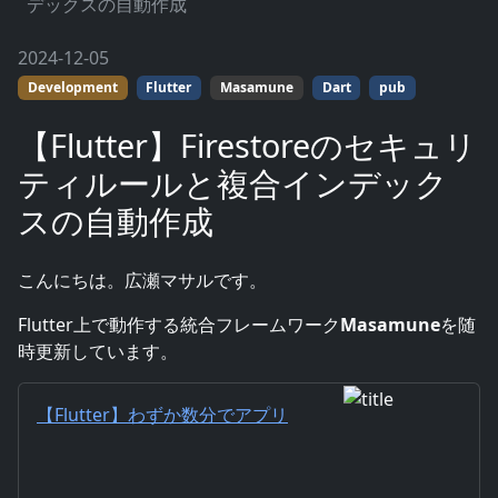
デックスの自動作成
2024-12-05
Development
Flutter
Masamune
Dart
pub
【Flutter】Firestoreのセキュリ
ティルールと複合インデック
スの自動作成
こんにちは。広瀬マサルです。
Flutter上で動作する統合フレームワーク
Masamune
を随
時更新しています。
【Flutter】わずか数分でアプリ
開発！？超速アプリ開発総合フ
レームワーク「Masamune」