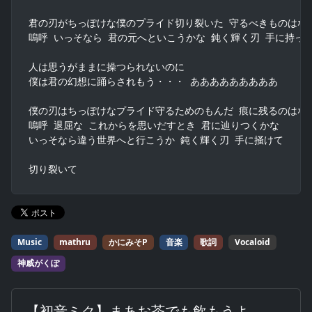
君の刃がちっぽけな僕のプライド切り裂いた 守るべきものはなん
嗚呼 いっそなら 君の元へといこうかな 鈍く輝く刃 手に持って
人は思うがままに操つられないのに

僕は君の幻想に踊らされもう・・・ あああああああああ

僕の刃はちっぽけなプライド守るためのもんだ 痕に残るのはなん
嗚呼 退屈な これからを思いだすとき 君に辿りつくかな

いっそなら違う世界へと行こうか 鈍く輝く刃 手に掻けて

切り裂いて
Music
mathru
かにみそP
音楽
歌詞
Vocaloid
神威がくぽ
【初音ミク】まあお茶でも飲もうよ