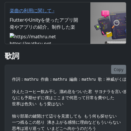
巡り巡って いまどこへ向かうの
だろう
楽曲の利用に関して -
mathru.net | Flutter/Unityによ
FlutterやUnityを使ったアプリ開
るアプリ開発/楽曲・映像制作/素
発やアプリの紹介。制作した楽
材配布
曲・映像の紹介。画像や映像素
材の配布。仕事の受注なども行
https://mathru.net
っています。
歌詞
Copy
作詞：mathru 作曲：mathru 編曲：mathru 歌：神威がくぽ

冷えたコーヒー飲み干し 溜め息をついた君 サヨナラを言い放つ
なにも予期せずに僕はここまで何思って日常を費やした

世界は色失い もう愛はない

独り部屋の鍵開けて辺りを見渡しても もう何も探せない

一つ残るこの怒り 沸き上がる感情に理由などもういらない

思考は巡り巡って いまどこへ向かうのだろう
