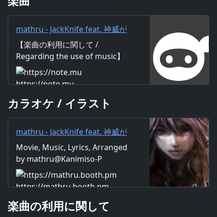
楽曲
mathru - JackKnife feat. 神威が
くぽ - JackKnife feat. Gackpo
【楽曲の利用に関して /
Camui｜mathru
Regarding the use of music】
https://mathru.net/terms/musi
c 【歌詞 / Lyrics】 Lyrics：
https://note.mu
mathru Music：mathru
カラオケ / イラスト
Arrange：mathru Sing：
Gackpo Camui 冷えたコーヒー
飲み干し 溜め息をついた君 サヨ
mathru - JackKnife feat. 神威が
ナラを言い放つ なにも予期せず
くぽ - JackKnife feat. Gackpo
Movie, Music, Lyrics, Arranged
に僕はここまで何思って日常を
Camui - mathruねっと - BOOTH
by mathru@Kanimiso-P
費やした 世界は色失い もう愛は
ない 独り部屋の鍵開けて辺りを
見渡しても もう何も探せない 一
https://mathru.booth.pm
つ残るこの怒り 沸き上がる感情
楽曲の利用に関して
に理由などもういらない 思考は