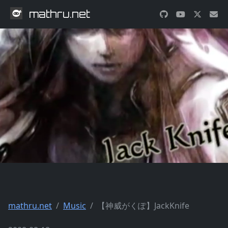
mathru.net
mathru.net
Music
【神威がくぽ】JackKnife