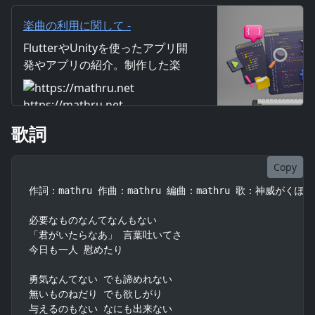
て I can’t ge
楽曲の利用に関して -
mathru.net | Flutter/Unityによ
FlutterやUnityを使ったアプリ開
るアプリ開発/楽曲・映像制作/素
発やアプリの紹介。制作した楽
材配布
曲・映像の紹介。画像や映像素
材の配布。仕事の受注なども行
https://mathru.net
っています。
歌詞
Copy
作詞：mathru 作曲：mathru 編曲：mathru 歌：神威がくぽ

必要なものなんてなんもない

「君がいたらなあ」 言葉吐いてさ

今日も一人 慰めたり

勇気なんてない でも諦めれない

無いものねだり でも欲しがり

与えるのもない なにも出来ない
