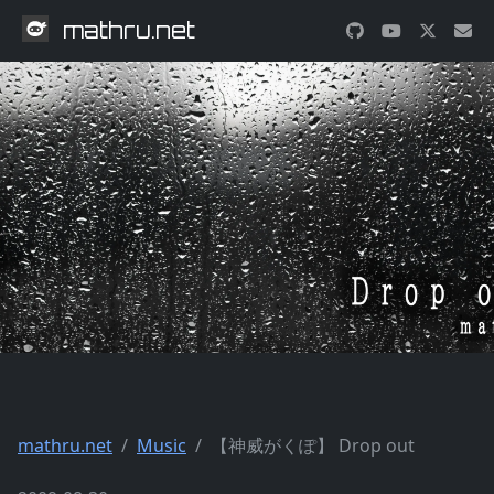
mathru.net
mathru.net
Music
【神威がくぽ】 Drop out