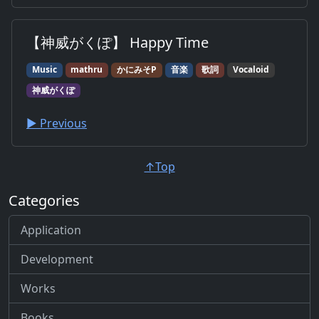
【神威がくぽ】 Happy Time
Music
mathru
かにみそP
音楽
歌詞
Vocaloid
神威がくぽ
▶︎ Previous
↑Top
Categories
Application
Development
Works
Books