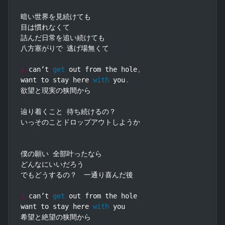
暗い世界を見続けても

目は慣れなくて

詰んだ日常を追い続けても

八方塞がりで 逃げ場無くて

I
 can’t 
get
 out from the hole
,
want to stay here 
with
 you
.
欲望と現実の狭間から

辿り着くこと 待ち続けるの？

いっそのことドロップアウトしようか

僕の願い 全部叶ったなら

どんなにいいだろう

でもどうするの？　一通り喜んだ後

I
 can’t 
get
 out from the hole

want to stay here 
with
 you

希望と絶望の狭間から
