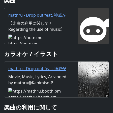
楽曲
mathru - Drop out feat. 神威が
くぽ - Drop out feat. Gackpo
【楽曲の利用に関して /
Camui｜mathru
Regarding the use of music】
https://mathru.net/terms/musi
c 【歌詞 / Lyrics】 Lyrics：
https://note.mu
mathru Music：mathru
カラオケ / イラスト
Arrange：mathru Sing：
Gackpo Camui 必要なものなん
てなんもない 「君がいたらな
mathru - Drop out feat. 神威が
あ」 言葉吐いてさ 今日も一人 慰
くぽ - Drop out feat. Gackpo
Movie, Music, Lyrics, Arranged
めたり 勇気なんてない でも諦め
Camui - mathruねっと - BOOTH
by mathru@Kanimiso-P
れない 無いものねだり でも欲し
がり 与えるのもない なにも出来
ない 暗い世界を見続けても 目は
https://mathru.booth.pm
慣れなくて 詰んだ日常を追い続
楽曲の利用に関して
けても 八方塞がりで 逃げ場無く