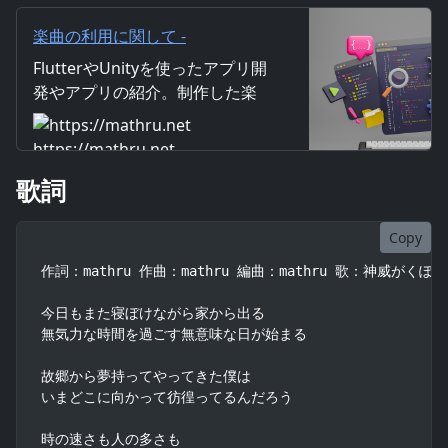
い 故郷の夜空は そう綺麗に見れ
たのに
楽曲の利用に関して -
mathru.net | Flutter/Unityによ
FlutterやUnityを使ったアプリ開
るアプリ開発/楽曲・映像制作/素
発やアプリの紹介。制作した楽
材配布
曲・映像の紹介。画像や映像素
材の配布。仕事の受注なども行
https://mathru.net
っています。
歌詞
Copy
作詞：mathru 作曲：mathru 編曲：mathru 歌：神威がくぽ

今日もまた寝ぼけながら家から出る

無気力な時間を過ごす無意味な日が始まる

故郷から夢持ってやってきた僕は

いまどこに向かって彷徨ってるんだろう

時の速さも人の多さも
