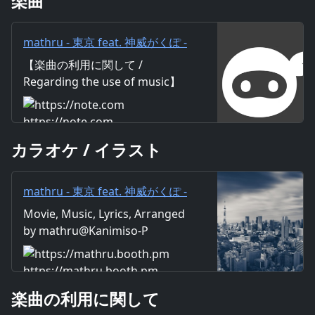
楽曲
mathru - 東京 feat. 神威がくぽ -
Tokyo feat. Gackpo Camui｜
【楽曲の利用に関して /
mathru
Regarding the use of music】
https://mathru.net/terms/musi
c 【歌詞 / Lyrics】 Lyrics：
https://note.com
mathru Music：mathru
カラオケ / イラスト
Arrange：mathru Sing：
Gackpo Camui 今日もまた寝ぼ
けながら家から出る 無気力な時
mathru - 東京 feat. 神威がくぽ -
間を過ごす無意味な日が始まる
Tokyo feat. Gackpo Camui -
Movie, Music, Lyrics, Arranged
故郷から夢持ってやってきた僕
mathruねっと - BOOTH
by mathru@Kanimiso-P
は いまどこに向かって彷徨って
るんだろう 時の速さも人の多さ
も 僕を「ここに置き去りにする
https://mathru.booth.pm
ぞ」と焦らせる 都会の空は街の
楽曲の利用に関して
明かりが眩しすぎて星が見えな