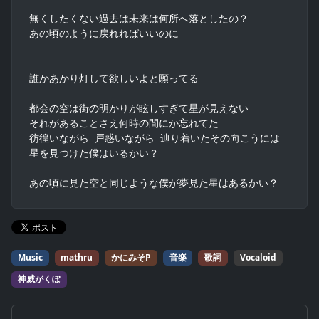
無くしたくない過去は未来は何所へ落としたの？

あの頃のように戻れればいいのに

誰かあかり灯して欲しいよと願ってる

都会の空は街の明かりが眩しすぎて星が見えない

それがあることさえ何時の間にか忘れてた

彷徨いながら 戸惑いながら 辿り着いたその向こうには

星を見つけた僕はいるかい？

あの頃に見た空と同じような僕が夢見た星はあるかい？
Music
mathru
かにみそP
音楽
歌詞
Vocaloid
神威がくぽ