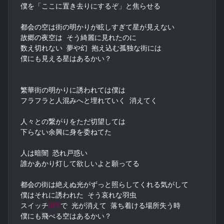
僕を「ここに置き去りにするぞ」と焦らせる

都会の空は街の明かりが眩しすぎて星が見えない

故郷の夜空は そう綺麗に見れたのに

数え切れない 夢や幻 抱え込む孤独な街には

僕にも見える星はあるかい？

繁華街の明かりに誘われては僕は

フラフラと人混みへと埋れていく 消えてく

人々との繋がりをただ切望しては

下らない余興に身を委ねてた

人は暗闇 恐れ戸惑い

誰かあかり灯して欲しいよと願ってる

都会の街は絶えぬ光がずっと照らしてくれる気がして

僕はそれに誘われた そう哀れな羽虫

スイッチ
OFF
で 光が消えて 落ち着ける場所失う時

僕にも飛べる空はあるかい？
