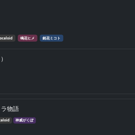
ocaloid
鳴花ヒメ
銘花ミコト
旧）
ャラ物語
aloid
神威がくぽ