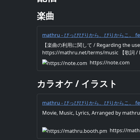
楽曲
mathru - ぴっぴぴりから、ぴりからこ。 fe
PippiPirikara Pirikarako feat. Meika H
【楽曲の利用に関して / Regarding the use 
https://mathru.net/terms/music 【歌詞 / 
Music：mathru Arrange：mathru Sing：
https://note.com
まるてかてかのぷりぷりなたらこを ホカホ
たら ドキドキワクワクの物語始まる キミ
カラオケ / イラスト
いな DADADA 同じ味ってだけじゃすぐ
ちょっぴり刺激がほしい それがきっと明太恋
ぴっぴっ
mathru - ぴっぴぴりから、ぴりからこ。 fe
PippiPirikara Pirikarako feat. Meika H
Movie, Music, Lyrics, Arranged by math
BOOTH
https://mat