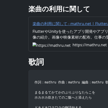
楽曲の利用に関して
楽曲の利用に関して - mathru.net | Flut
曲・映像制作/素材配布
FlutterやUnityを使ったアプリ開発や
像の紹介。画像や映像素材の配布。仕事の
https://mathru.net
歌詞
作詞：mathru 作曲：mathru 編曲：mathr
まるまるてかてかのぷりぷりなたらこを

ホカホカ炊きたてのご飯へと添えたら

ドキドキワクワクの物語始まる
