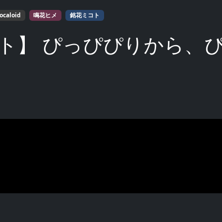
ocaloid
鳴花ヒメ
銘花ミコト
ト】 ぴっぴぴりから、