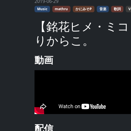
2019-06-29
Music
mathru
かにみそP
音楽
歌詞
V
【銘花ヒメ・ミコ
りからこ。
動画
配信