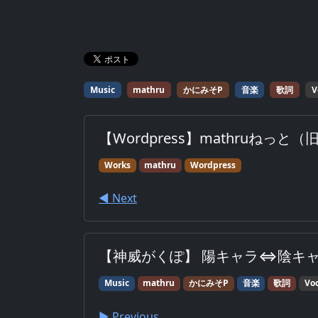
Music
mathru
かにみそP
音楽
歌詞
V
【Wordpress】mathruねっと（
Works
mathru
Wordpress
◀︎ Next
【神威がくぽ】 陽キャラ⇔陰キ
Music
mathru
かにみそP
音楽
歌詞
Voc
▶︎ Previous