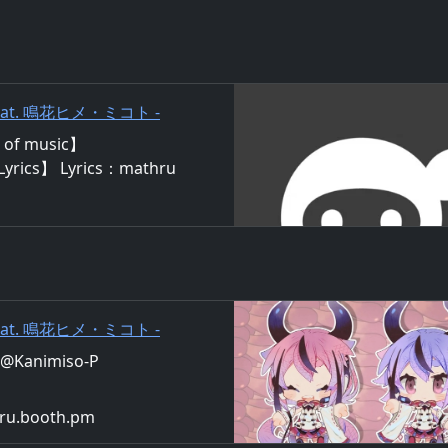
at. 鳴花ヒメ・ミコト -
ime/Mikoto｜mathru
of music】
Lyrics】 Lyrics：mathru
Meika Hime/Mikoto まる
カ炊きたてのご飯へと添え
もさあ一緒にいてくれるとい
に飽きちゃうでしょ？ ほんの
 (ハイ) ぴっぴっぴりっ
at. 鳴花ヒメ・ミコト -
ime/Mikoto - mathruねっと -
ru@Kanimiso-P
hru.booth.pm