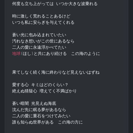
何度も立ち上がっては いつか大きな波乗れる

時に激しく荒れることあるけど

いつも私に安らぎを与えてくれる

蒼い光に包み込まれていたい

汚れなき想いがこの世にあるなら

地球
(
ほし
)
と共にあり続ける　この海のように

果てしなく続く海に終わりなど見えないはずね

愛する心 キミはどのくらい？

絶えぬ猜疑心 増えてく不満ばかり

蒼い暗闇 光見えぬ海底

沈んだ先に眠る夢があるなら

二人の愛に重石をつけてみたい

誰も知らぬ世界がある　この海の方に
