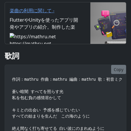
ぎを与えてくれる 蒼
楽曲の利用に関して -
mathru.net | Flutter/Unityによ
FlutterやUnityを使ったアプリ開
るアプリ開発/楽曲・映像制作/素
発やアプリの紹介。制作した楽
材配布
曲・映像の紹介。画像や映像素
材の配布。仕事の受注なども行
https://mathru.net
っています。
歌詞
Copy
作詞：mathru 作曲：mathru 編曲：mathru 歌：初音ミク

蒼い暗闇 すべてを照らす光

私を包む負の感情溶かして

キミとの出会い 予感を感じていたい

すべての始まりを生んだ　この海のように

絶え間なく打ち寄せてる 白い波にのまれぬように
