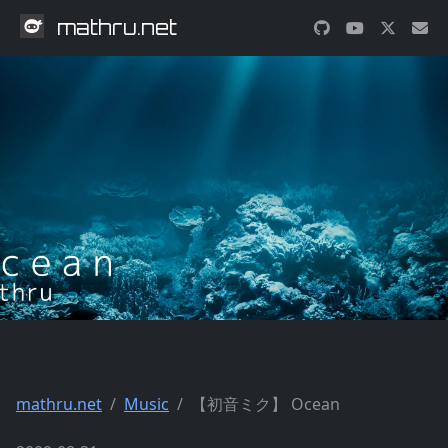
mathru.net
mathru.net
Music
【初音ミク】 Ocean