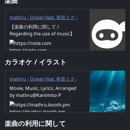
楽曲
mathru - Ocean feat. 初音ミク -
Ocean feat. Miku Hatsune｜
【楽曲の利用に関して /
mathru
Regarding the use of music】
https://mathru.net/terms/musi
c 【歌詞 / Lyrics】 Lyrics：
https://note.com
mathru Music：mathru
カラオケ / イラスト
Arrange：mathru Sing：Miku
Hatsune 蒼い暗闇 すべてを照ら
す光 私を包む負の感情溶かして
mathru - Ocean feat. 初音ミク -
キミとの出会い 予感を感じてい
Ocean feat. Miku Hatsune -
Movie, Music, Lyrics, Arranged
たい すべての始まりを生んだ
mathruねっと - BOOTH
by mathru@Kanimiso-P
この海のように 絶え間なく打ち
寄せてる 白い波にのまれぬよう
に 何度も立ち上がっては いつか
https://mathru.booth.pm
大きな波乗れる 時に激しく荒れ
楽曲の利用に関して
ることあるけど いつも私に安ら