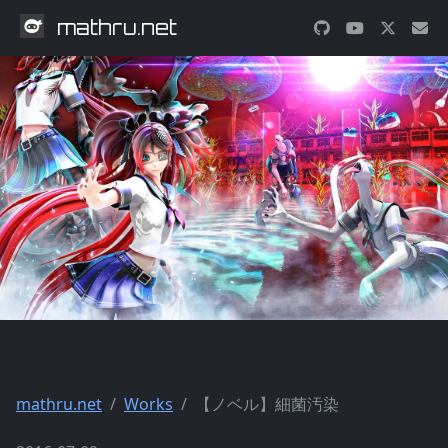
mathru.net
mathru.net
Works
【ノベル】細菌汚染