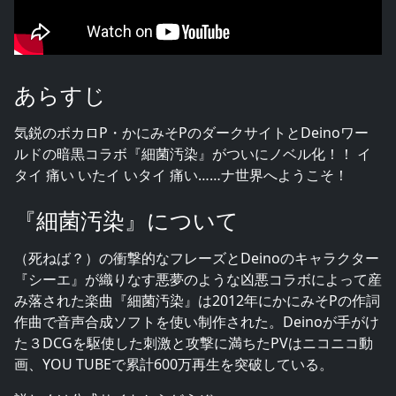
あらすじ
気鋭のボカロP・かにみそPのダークサイトとDeinoワー
ルドの暗黒コラボ『細菌汚染』がついにノベル化！！ イ
タイ 痛い いたイ いタイ 痛い……ナ世界へようこそ！
『細菌汚染』について
（死ねば？）の衝撃的なフレーズとDeinoのキャラクター
『シーエ』が織りなす悪夢のような凶悪コラボによって産
み落された楽曲『細菌汚染』は2012年にかにみそPの作詞
作曲で音声合成ソフトを使い制作された。Deinoが手がけ
た３DCGを駆使した刺激と攻撃に満ちたPVはニコニコ動
画、YOU TUBEで累計600万再生を突破している。