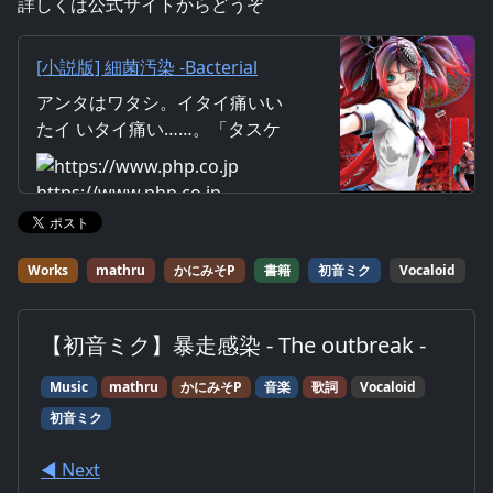
詳しくは公式サイトからどうぞ
[小説版] 細菌汚染 -Bacterial
Contamination-
アンタはワタシ。イタイ痛いい
たイ いタイ痛い……。「タスケ
テ」って思っても味方なんてダ
レもいないんだ「クルシイ」っ
https://www.php.co.jp
て思っても逃げ場なんてドコに
もないんだ
Works
mathru
かにみそP
書籍
初音ミク
Vocaloid
【初音ミク】暴走感染 - The outbreak -
Music
mathru
かにみそP
音楽
歌詞
Vocaloid
初音ミク
◀︎ Next