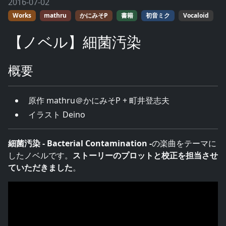
2016-07-02
Works
mathru
かにみそP
書籍
初音ミク
Vocaloid
【ノベル】細菌汚染
概要
原作 mathru＠かにみそP + 町井登志夫
イラスト Deino
細菌汚染 - Bacterial Contamination -
の楽曲をテーマに
したノベルです。
ストーリーのプロットと校正を担当させ
ていただきました
。