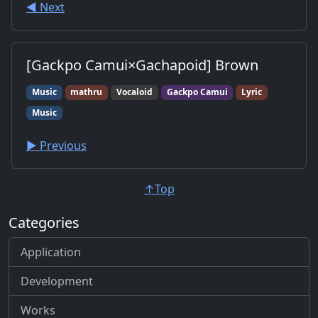
◀︎ Next
[Gackpo Camui×Gachapoid] Brown
Music
mathru
Vocaloid
Gackpo Camui
Lyric
Music
▶︎ Previous
↑Top
Categories
Application
Development
Works