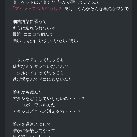
｢アイツってムカツカね？
(
笑
)
｣　なんかそんな単純なワケで

細菌汚染に罹って

キミは逃れられないや

最近 ココロも病んで

痛い いたイ いタい いたい 痛い

「タスケテ」って思っても

味方なんてダレもいないんだ

「クルシイ」って思っても

逃げ場なんてドコにもないんだ

誰もかも蔑んだ

アタシをどうしてやりたいの・・・？

ココロがコワレルんだ

アタシはどこへと消えるの・・・？

誰かを道連れにして

誰かに伝染してやって

早く楽になりたいよ
