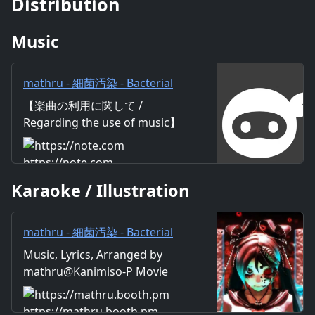
Distribution
Music
mathru - 細菌汚染 - Bacterial
Contamination - feat. 初音ミク
【楽曲の利用に関して /
- Bacterial Contamination feat.
Regarding the use of music】
Miku Hatsune｜mathru
https://mathru.net/terms/musi
c 【歌詞 / Lyrics】 Lyrics：
https://note.com
mathru Music：mathru
Karaoke / Illustration
Arrange：mathru Sing：Miku
Hatsune 「アタシらで決めたん
だ」「アイツは無視するんだっ
mathru - 細菌汚染 - Bacterial
て」 「アイツに関わった奴はま
Contamination - feat. 初音ミク
Music, Lyrics, Arranged by
とめてツブしちゃえばいいよ
- Bacterial Contamination feat.
mathru@Kanimiso-P Movie
ね？(笑)」 ターゲットはアタシ
Miku Hatsune - mathruねっと -
Deino
だ 誰かが噂していたんだ ｢アイ
BOOTH
ツってムカツカね？(笑)｣ なん
https://mathru.booth.pm