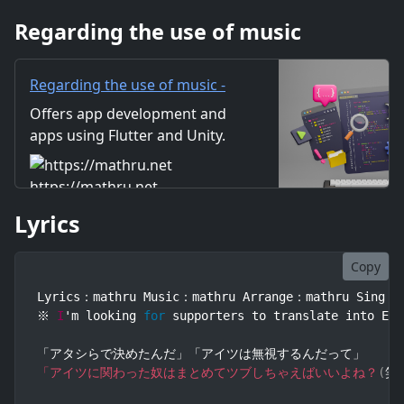
かそんな単純なワケで 細菌汚染
Regarding the use of music
に罹って キミは逃れられないや
最近 ココロも病んで 痛い い
Regarding the use of music -
mathru.net | App
Offers app development and
Development with Flutter,
apps using Flutter and Unity.
Unity/Music and Video
Includes information on music
Production/Material
and videos created by the
https://mathru.net
Distribution
company. Distribution of
Lyrics
images and video materials.
We also accept orders for
work.
Copy
Lyrics：mathru Music：mathru Arrange：mathru Sing：Mi
※ 
I
'm looking 
for
 supporters to translate into Eng
「アイツに関わった奴はまとめてツブしちゃえばいいよね？
(
笑