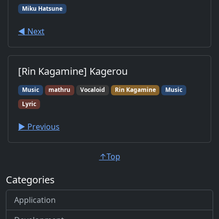
Miku Hatsune
◀︎ Next
[Rin Kagamine] Kagerou
Music
mathru
Vocaloid
Rin Kagamine
Music
Lyric
▶︎ Previous
↑Top
Categories
Application