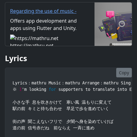
った
Regarding the use of music -
mathru.net | App
Offers app development and
Development with Flutter,
apps using Flutter and Unity.
Unity/Music and Video
Includes information on music
Production/Material
and videos created by the
https://mathru.net
Distribution
company. Distribution of
Lyrics
images and video materials.
We also accept orders for
work.
Copy
Lyrics：mathru Music：mathru Arrange：mathru Sing：Mi
※ 
I
'm looking 
for
 supporters to translate into Eng
小さな手 息を吹きかけて　寒い風 温もりに変えて

駅の前 キミと待ち合わせ　早足で歩を進めていく

街の声 聞こえないフリで　夕闇へ身を染めていけば

道の前 信号赤だね　前ならえ 一斉に進め
