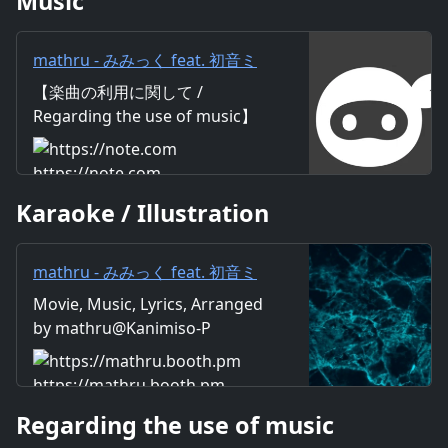
Music
mathru - みみっく feat. 初音ミ
ク - Mimic feat. Miku Hatsune
【楽曲の利用に関して /
｜mathru
Regarding the use of music】
https://mathru.net/terms/musi
c 【歌詞 / Lyrics】 Lyrics：
https://note.com
mathru Music：mathru
Karaoke / Illustration
Arrange：mathru Sing：Miku
Hatsune 小さな手 息を吹きかけ
て 寒い風 温もりに変えて 駅の
mathru - みみっく feat. 初音ミ
前 キミと待ち合わせ 早足で歩
ク - Mimic feat. Miku Hatsune -
Movie, Music, Lyrics, Arranged
を進めていく 街の声 聞こえない
mathruねっと - BOOTH
by mathru@Kanimiso-P
フリで 夕闇へ身を染めていけ
ば 道の前 信号赤だね 前ならえ
一斉に進め 本音押さえて社会へ
https://mathru.booth.pm
と溶けこまなきゃ進めない I
Regarding the use of music
don’t wanna gain. 駆け抜けてい