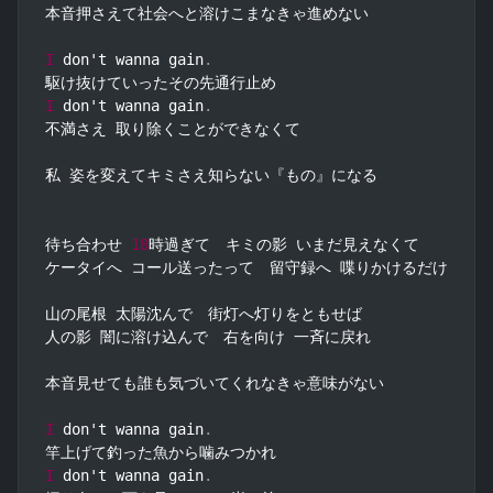
本音押さえて社会へと溶けこまなきゃ進めない

I
 don't wanna gain
.
I
 don't wanna gain
.
不満さえ 取り除くことができなくて

私 姿を変えてキミさえ知らない『もの』になる

待ち合わせ 
18
時過ぎて　キミの影 いまだ見えなくて

ケータイへ コール送ったって　留守録へ 喋りかけるだけ

山の尾根 太陽沈んで　街灯へ灯りをともせば

人の影 闇に溶け込んで　右を向け 一斉に戻れ

本音見せても誰も気づいてくれなきゃ意味がない

I
 don't wanna gain
.
I
 don't wanna gain
.