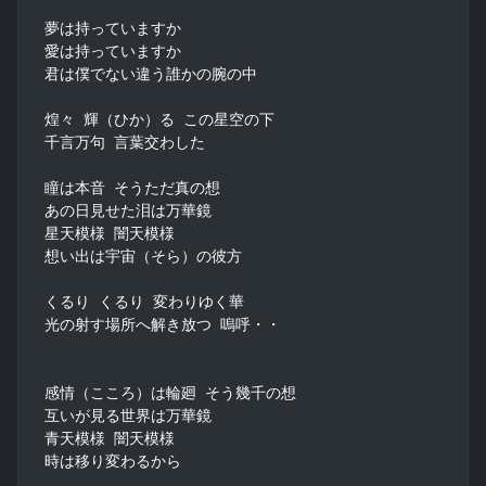
夢は持っていますか

愛は持っていますか

君は僕でない違う誰かの腕の中

煌々 輝（ひか）る この星空の下

千言万句 言葉交わした

瞳は本音 そうただ真の想

あの日見せた泪は万華鏡

星天模様 闇天模様

想い出は宇宙（そら）の彼方

くるり くるり 変わりゆく華

光の射す場所へ解き放つ 嗚呼・・

感情（こころ）は輪廻 そう幾千の想

互いが見る世界は万華鏡

青天模様 闇天模様

時は移り変わるから
