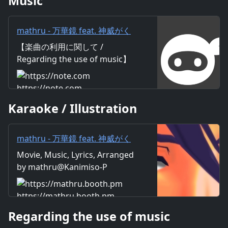
Music
mathru - 万華鏡 feat. 神威がく
ぽ - Kaleidoscope feat. Gackpo
【楽曲の利用に関して /
Camui｜mathru
Regarding the use of music】
https://mathru.net/terms/musi
c 【歌詞 / Lyrics】 Lyrics：
https://note.com
mathru Music：mathru
Karaoke / Illustration
Arrange：mathru Sing：
Gackpo Camui 花は咲いていま
すか 君は何処にいますか 月がよ
mathru - 万華鏡 feat. 神威がく
く見える夜に懐（おも）い出す
ぽ - Kaleidoscope feat. Gackpo
Movie, Music, Lyrics, Arranged
姿 風は吹いていますか 雨は降っ
Camui - mathruねっと - BOOTH
by mathru@Kanimiso-P
ていますか 傘は僕でない違う誰
かの手の中 煌々 輝（ひか）る こ
の記憶の破片 鏡々廻る この筒箱
https://mathru.booth.pm
（はこ）の中 月夜の蓮華草 幾千
Regarding the use of music
の奏 泪で見る世界は万華鏡 青天