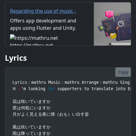
模様 闇天模様 儚く煌め
Regarding the use of music -
mathru.net | App
Offers app development and
Development with Flutter,
apps using Flutter and Unity.
Unity/Music and Video
Includes information on music
Production/Material
and videos created by the
https://mathru.net
Distribution
company. Distribution of
Lyrics
images and video materials.
We also accept orders for
work.
Copy
Lyrics：mathru Music：mathru Arrange：mathru Sing：Ga
※ 
I
'm looking 
for
 supporters to translate into Eng
花は咲いていますか

君は何処にいますか

月がよく見える夜に懐（おも）い出す姿

風は吹いていますか

雨は降っていますか
