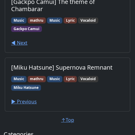
[Gackpo Camui] The theme of
Chambarar
Music
mathru
Music
Lyric
Vocaloid
Gackpo Camui
◀︎ Next
[Miku Hatsune] Supernova Remnant
Music
mathru
Music
Lyric
Vocaloid
Miku Hatsune
▶︎ Previous
↑Top
Categories