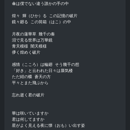
傘は僕でない違う誰かの手の中

煌々 輝（ひか）る この記憶の破片

鏡々廻る この筒箱（はこ）の中

月夜の蓮華草 幾千の奏

泪で見る世界は万華鏡

青天模様 闇天模様

儚く煌めく破片

感情（こころ）は輪廻 そう幾千の想

「好き」と云われた日々は蜃気楼

ただ紺の蝶 蒼天の方

平々とまた飛ぶから

忘れ逝く君の破片

華は咲いていますか

君は何してますか

星がよく見える夜に懐（おも）い出す姿
