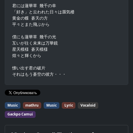
君には蓮華草 幾千の幸

「好き」と云われた日々は蜃気楼

黄金の蝶 蒼天の方

平々とまた飛ぶから

僕にも蓮華草 幾千の光

互いが往く未来は万華鏡

星天模様 蒼天模様

煌々と輝くから

懐い出す君の破片

それはもう蒼空の彼方・・・
Music
mathru
Music
Lyric
Vocaloid
Gackpo Camui