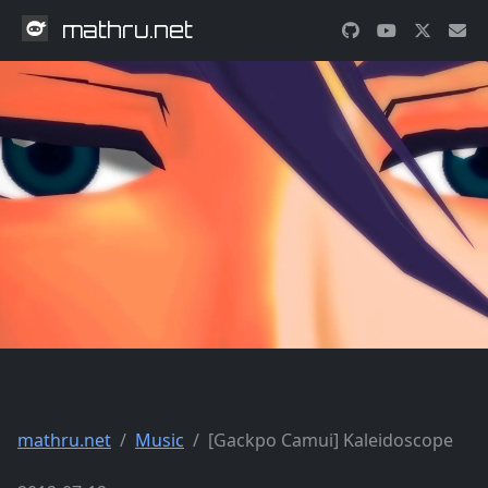
mathru.net
mathru.net
Music
[Gackpo Camui] Kaleidoscope