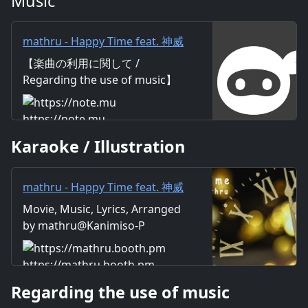
Music
mathru - Happy Time feat. 神威
がくぽ - Happy Time feat.
【楽曲の利用に関して /
Gackpo Camui｜mathru
Regarding the use of music】
https://mathru.net/terms/musi
c 【歌詞 / Lyrics】 Lyrics：
https://note.mu
mathru Music：mathru
Karaoke / Illustration
Arrange：mathru Sing：
Gackpo Camui 気持ちいい目覚
め 小鳥はさえずって 「今日はい
mathru - Happy Time feat. 神威
い天気ですね」って話してる コ
がくぽ - Happy Time feat.
Movie, Music, Lyrics, Arranged
ーヒーでもいれて テレビでもつ
Gackpo Camui - mathruねっと
by mathru@Kanimiso-P
けて 今日一日の始まりの挨拶 瞳
- BOOTH
に写る幸せはあんまないけど 見
つかるはずだよ これが僕の
https://mathru.booth.pm
Happy Time Happy Time 事件は
Regarding the use of music
起こって 不況を煽って ニュース