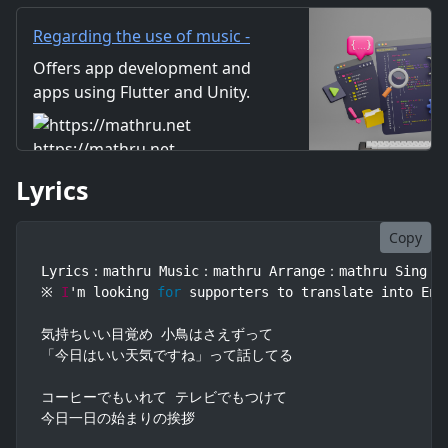
は暗い話題
Regarding the use of music -
mathru.net | App
Offers app development and
Development with Flutter,
apps using Flutter and Unity.
Unity/Music and Video
Includes information on music
Production/Material
and videos created by the
https://mathru.net
Distribution
company. Distribution of
Lyrics
images and video materials.
We also accept orders for
work.
Copy
Lyrics：mathru Music：mathru Arrange：mathru Sing：Ga
※ 
I
'm looking 
for
 supporters to translate into Eng
気持ちいい目覚め 小鳥はさえずって

「今日はいい天気ですね」って話してる

コーヒーでもいれて テレビでもつけて

今日一日の始まりの挨拶
