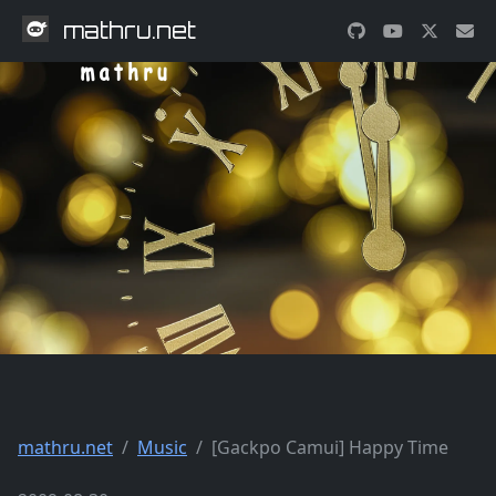
mathru.net
mathru.net
Music
[Gackpo Camui] Happy Time