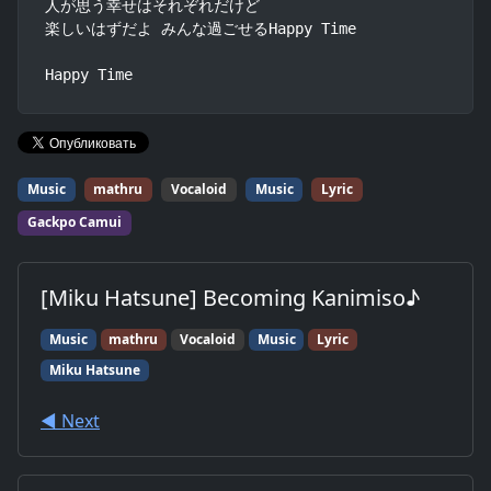
人が思う幸せはそれぞれだけど

楽しいはずだよ みんな過ごせるHappy Time

Happy Time
Music
mathru
Vocaloid
Music
Lyric
Gackpo Camui
[Miku Hatsune] Becoming Kanimiso♪
Music
mathru
Vocaloid
Music
Lyric
Miku Hatsune
◀︎ Next