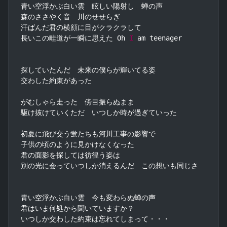
青い空浮かぶ白い雲　眩しい陽射し　蝉の声

森のささやく音　川のせせらぎ

汗ばんだ君の横顔に目がクラクラして

長いこの畦道が一瞬に思えた Oh 
I
 am teenager

探していたんだ　未来の僕らが輝いてる姿

交わした約束があった

がむしゃら走った　傍目振らぬまま

駆け抜けていくただ　いつしか時が過ぎていった

初夏に飛び交う蛍たちも河川工事の影響で

子供の頃のように見かけなくなった

君の面影を探しては彷徨う姿は

別の光に会っていつしか消えるんだ　この想いも同じさ

青い空浮かぶ白い雲　今も変わらぬ蝉の声

君はいま何処から聞いていますか？

いつしか交わした約束は忘れてしまって・・・
