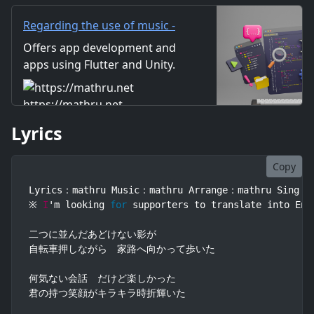
が一瞬に思えた Oh I am tee
Regarding the use of music -
mathru.net | App
Offers app development and
Development with Flutter,
apps using Flutter and Unity.
Unity/Music and Video
Includes information on music
Production/Material
and videos created by the
https://mathru.net
Distribution
company. Distribution of
Lyrics
images and video materials.
We also accept orders for
work.
Copy
Lyrics：mathru Music：mathru Arrange：mathru Sing：Le
※ 
I
'm looking 
for
 supporters to translate into Eng
二つに並んだあどけない影が

自転車押しながら　家路へ向かって歩いた

何気ない会話　だけど楽しかった

君の持つ笑顔がキラキラ時折輝いた
