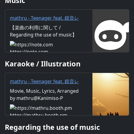
Music
mathru - Teenager feat. 鏡音レ
ン - Teenager feat. Len
【楽曲の利用に関して /
Kagamine｜mathru
Regarding the use of music】
https://mathru.net/terms/musi
c 【歌詞 / Lyrics】 Lyrics：
https://note.com
mathru Music：mathru
Karaoke / Illustration
Arrange：mathru Sing：Len
Kagamine 二つに並んだあどけ
ない影が 自転車押しながら 家
mathru - Teenager feat. 鏡音レ
路へ向かって歩いた 何気ない会
ン - Teenager feat. Len
Movie, Music, Lyrics, Arranged
話 だけど楽しかった 君の持つ
Kagamine - mathruねっと -
by mathru@Kanimiso-P
笑顔がキラキラ時折輝いた 青い
BOOTH
空浮かぶ白い雲 眩しい陽射
し 蝉の声 森のささやく音 川
https://mathru.booth.pm
のせせらぎ 汗ばんだ君の横顔に
Regarding the use of music
目がクラクラして 長いこの畦道