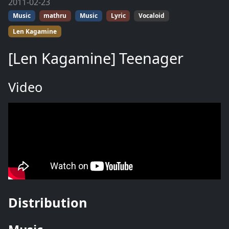
2011-02-23
Music
mathru
Music
Lyric
Vocaloid
Len Kagamine
[Len Kagamine] Teenager
Video
Distribution