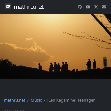
mathru.net
mathru.net
Music
[Len Kagamine] Teenager