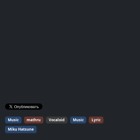
Music
mathru
Vocaloid
Music
Lyric
Miku Hatsune