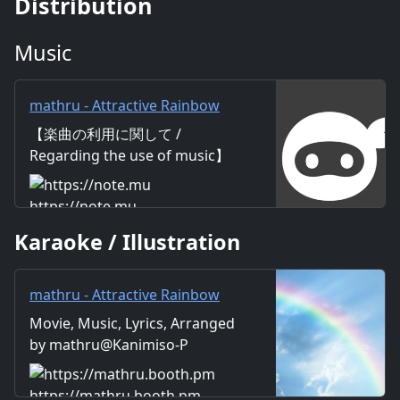
Distribution
Music
mathru - Attractive Rainbow
feat. 初音ミク - Attractive
【楽曲の利用に関して /
Rainbow feat. Miku Hatsune｜
Regarding the use of music】
mathru
https://mathru.net/terms/musi
c 【歌詞 / Lyrics】 Lyrics：
https://note.mu
mathru Music：mathru
Karaoke / Illustration
Arrange：mathru Sing：Miku
Hatsune 誰も彼もが持っている
心惹かれた思い出の場所 キミと
mathru - Attractive Rainbow
眺めてた 海辺の向こうには まあ
feat. 初音ミク - Attractive
Movie, Music, Lyrics, Arranged
るい半円を描いた Sky Attractive
Rainbow feat. Miku Hatsune -
by mathru@Kanimiso-P
Rainbow ボクの心の奥底 残って
mathruねっと - BOOTH
るよ 嗚呼 いまだ虹の向こう側を
知りたいと願ってるよ そこに行
https://mathru.booth.pm