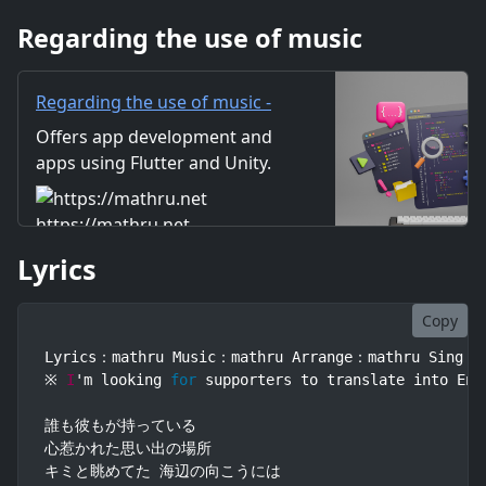
こう 特別のフォルダ作って これ
Regarding the use of music
までの写真を入れてみる キミ
Regarding the use of music -
mathru.net | App
Offers app development and
Development with Flutter,
apps using Flutter and Unity.
Unity/Music and Video
Includes information on music
Production/Material
and videos created by the
https://mathru.net
Distribution
company. Distribution of
Lyrics
images and video materials.
We also accept orders for
work.
Copy
Lyrics：mathru Music：mathru Arrange：mathru Sing：Mi
※ 
I
'm looking 
for
 supporters to translate into Eng
誰も彼もが持っている

心惹かれた思い出の場所

キミと眺めてた 海辺の向こうには
