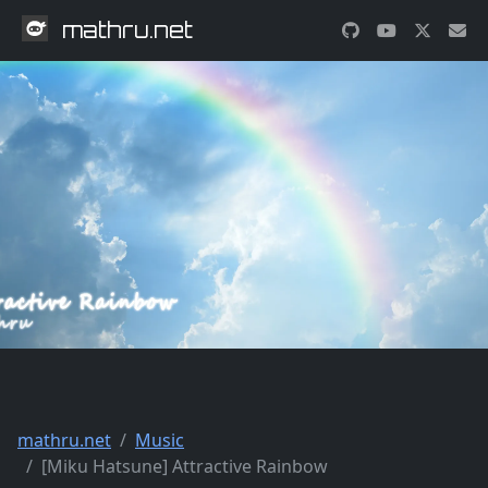
mathru.net
mathru.net
Music
[Miku Hatsune] Attractive Rainbow