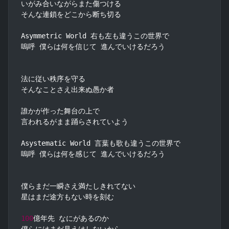
いがみ合いながらまた傷つける

そんな連鎖をどこから断ち切る

Asymmetric World 右も左も違うこの世界で

嗚呼 僕らは何を信じて 進んでいけるだろう

法に従い秩序を守る

そんなことさえ出来ぬ愚か者

誰かが作った舞台の上で

言われるがまま踊らされていよう

Asystematic World 言葉も歌も違うこの世界で

嗚呼 僕らは何を感じて 進んでいけるだろう

僕らまだ一瞬さえ満たしきれてない

星はまだ途方もない時を刻む

100
億年先 なにがあるのか

僕らにはまだ見えはしないから
