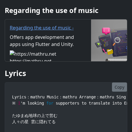
い秩序を守る そんなことさえ出
Regarding the use of music
来ぬ愚か者 誰かが作った舞台の
上で 言わ
Regarding the use of music -
mathru.net | App
Offers app development and
Development with Flutter,
apps using Flutter and Unity.
Unity/Music and Video
Includes information on music
Production/Material
and videos created by the
https://mathru.net
Distribution
company. Distribution of
Lyrics
images and video materials.
We also accept orders for
work.
Copy
Lyrics：mathru Music：mathru Arrange：mathru Sing：Ga
※ 
I
'm looking 
for
 supporters to translate into Eng
たゆまぬ地球の上で営む

人々の星 雲に隠れてる
