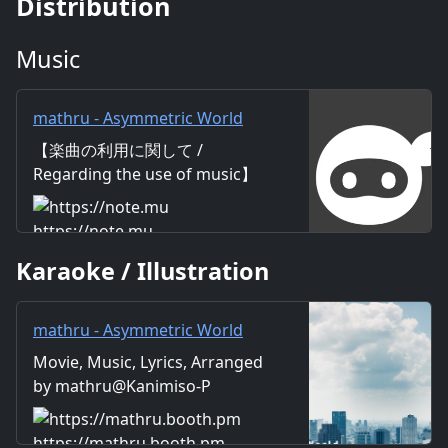
Distribution
Music
mathru - Asymmetric World
feat. 神威がくぽ - Asymmetric
【楽曲の利用に関して /
World feat. Gackpo Camui｜
Regarding the use of music】
mathru
https://mathru.net/terms/musi
c 【歌詞 / Lyrics】 Lyrics：
https://note.mu
mathru Music：mathru
Karaoke / Illustration
Arrange：mathru Sing：
Gackpo Camui たゆまぬ地球の
上で営む 人々の星 雲に隠れてる
mathru - Asymmetric World
いがみ合いながらまた傷つける
feat. 神威がくぽ - Asymmetric
Movie, Music, Lyrics, Arranged
そんな連鎖をどこから断ち切る
World feat. Gackpo Camui -
by mathru@Kanimiso-P
Asymmetric World 右も左も違
mathruねっと - BOOTH
うこの世界で 嗚呼 僕らは何を信
じて 進んでいけるだろう 法に従
https://mathru.booth.pm