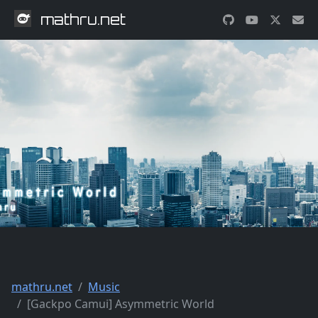
mathru.net
mathru.net
Music
[Gackpo Camui] Asymmetric World