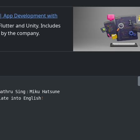
 | App Development with
/Material Distribution
utter and Unity. Includes
 by the company.
ls. We also accept orders
athru Sing：Miku Hatsune

late into English
!