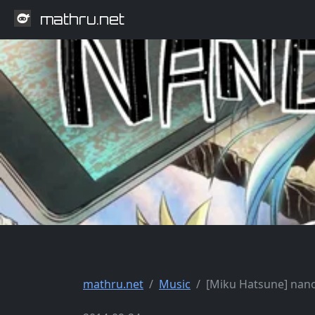
mathru.net
mathru.net
Music
[Miku Hatsune] nan