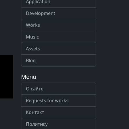
Application
Development
Works
Music
Assets
Blog
Menu
О сайте
Requests for works
Контакт
Политику