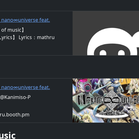
 nano∞universe feat.
of music】
Lyrics】 Lyrics：mathru
g：Miku Hatsune 色褪せた世
る 失うものなどないはずな
 いま キミの痛み 癒すため
笑顔 このココロ 加速させる キ
この小さな世界で
 nano∞universe feat.
ru@Kanimiso-P
hru.booth.pm
usic