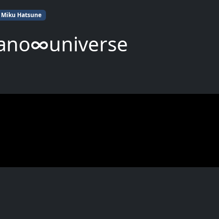
Miku Hatsune
nano∞universe