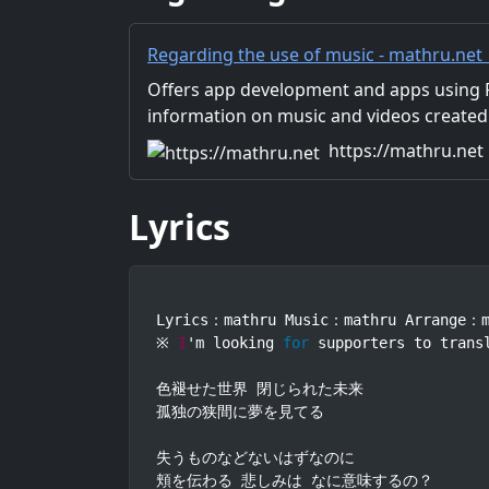
Regarding the use of music - mathru.net
Flutter, Unity/Music and Video Production
Offers app development and apps using Fl
information on music and videos created
Distribution of images and video materia
https://mathru.net
for work.
Lyrics
Lyrics：mathru Music：mathru Arrange：m
※ 
I
'm looking 
for
 supporters to trans
色褪せた世界 閉じられた未来

孤独の狭間に夢を見てる

失うものなどないはずなのに

頬を伝わる 悲しみは なに意味するの？
