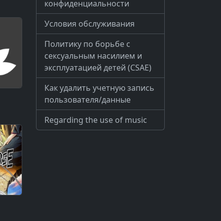
конфиденциальности
Условия обслуживания
Политику по борьбе с
сексуальным насилием и
эксплуатацией детей (CSAE)
Как удалить учетную запись
пользователя/данные
Regarding the use of music