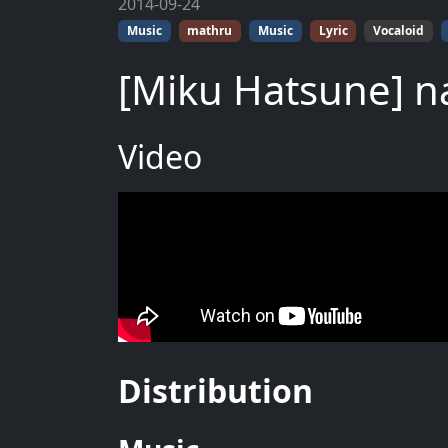
2014-09-24
Music
mathru
Music
Lyric
Vocaloid
[Miku Hatsune] 
Video
Distribution