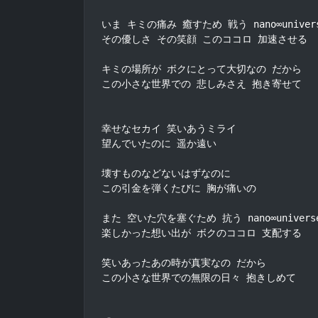
いま キミの痛み 癒すため 戦う nano∞univers
その優しさ その笑顔 このココロ 加速させる

キミの場所が ボクにとって大切なの だから

この小さな世界での 悲しみさえ 抱き寄せて

幸せなセカイ 笑いあうミライ

望んでいたのに 遥か遠い

壊すものなどないはずなのに

この引金を弾くたびに 胸が痛いの

また 空いた穴を塞ぐため 抗う nano∞universe
楽しかった想い出が ボクのココロ 支配する

笑いあったあの時が真実なの だから

この小さな世界での無限の日々 抱きしめて
