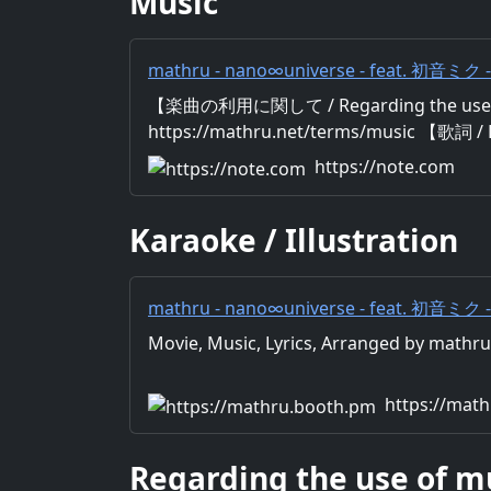
Music
mathru - nano∞universe - feat. 初音ミク -
Miku Hatsune｜mathru
【楽曲の利用に関して / Regarding the use 
https://mathru.net/terms/music 【歌詞 / 
Music：mathru Arrange：mathru Sin
https://note.com
界 閉じられた未来 孤独の狭間に夢を見て
のに 頬を伝わる 悲しみは なに意味するの？
Karaoke / Illustration
戦う nano∞universe その優しさ その
ミの場所が ボクにとって大切なの だから 
mathru - nano∞universe - feat. 初音ミク -
Miku Hatsune - mathruねっと - BOOTH
Movie, Music, Lyrics, Arranged by math
https://mat
Regarding the use of m