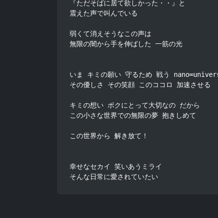
『ただそばに居て欲しかった・・』と

震えた声で叫んでいる

弱くて消えそうなこの声は

無限の闇から手を伸ばした 一筋の光

いま キミの願い 守るため 戦う nano∞univers
その優しさ その笑顔 このココロ 加速させる

キミの想い ボクにとって大切なの だから

この小さな世界での無限の夢 抱きしめて

この世界から 解き放て！

幸せなセカイ 笑いあうミライ

そんな日常に愛されていたい