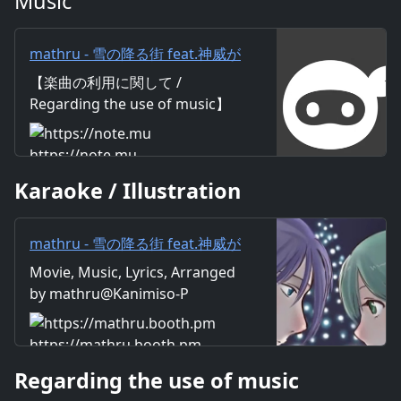
Music
mathru - 雪の降る街 feat.神威が
くぽ - Snowy city feat. Gackpo
【楽曲の利用に関して /
Camui｜mathru
Regarding the use of music】
https://mathru.net/terms/musi
c 【歌詞 / Lyrics】 Lyrics：
https://note.mu
mathru Music：mathru
Karaoke / Illustration
Arrange：mathru Sing：
Gackpo Camui 粉雪が曇った窓
を叩き 銀色の世界映す 僕の瞳の
mathru - 雪の降る街 feat.神威が
中に過去がリプレイする Rainy
くぽ - Snowy city feat. Gackpo
Movie, Music, Lyrics, Arranged
Days ずっと失敗続きで 落ち込
Camui - mathruねっと - BOOTH
by mathru@Kanimiso-P
んだそんな時に そう君と出会っ
た街に降りた天使 笑顔に気持ち
奪われ 白い心に惹かれて 魔法に
https://mathru.booth.pm
かかったような その全て愛しく
Regarding the use of music
て ただ切なくて 毎年雪が降り続