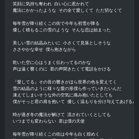
笑顔に気持ち奪われ 白い心に惹かれて

魔法にかかったような その全て愛しくて ただ切なくて

毎年雪が降り続くこの街で今年も初雪が降る

優しく積もるこの雪のような そんな恋は始まった

美しい雪の結晶みたいに 小さくて見落としそうな

ささやかな幸せ 僕ら抱きながら

乾いた空に心はうまく伝わってるのかな

声は遠く響くのに 君の声聞きたくて電話をかける

『愛してる』その音の響きがほら世界の色を変えてく

雪の結晶のように様々な愛の形僕ら作っていきたいんだ

凍えてしまいそうな外の空気に痛み抱いたとしても

僕がそっと君の肩を抱いて 優しく温もりを分け与えてあげるんだ
時が過ぎ冬の魔法が解けて 流されていくとしても

いつまでも変わらない 君は僕の天使

毎年雪が降り続くこの街は今年も白く煌めく
