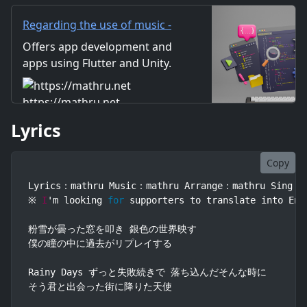
くこの街で今年も初雪
Regarding the use of music -
mathru.net | App
Offers app development and
Development with Flutter,
apps using Flutter and Unity.
Unity/Music and Video
Includes information on music
Production/Material
and videos created by the
https://mathru.net
Distribution
company. Distribution of
Lyrics
images and video materials.
We also accept orders for
work.
Copy
Lyrics：mathru Music：mathru Arrange：mathru Sing：Ga
※ 
I
'm looking 
for
 supporters to translate into Eng
粉雪が曇った窓を叩き 銀色の世界映す

僕の瞳の中に過去がリプレイする

Rainy Days ずっと失敗続きで 落ち込んだそんな時に

そう君と出会った街に降りた天使
