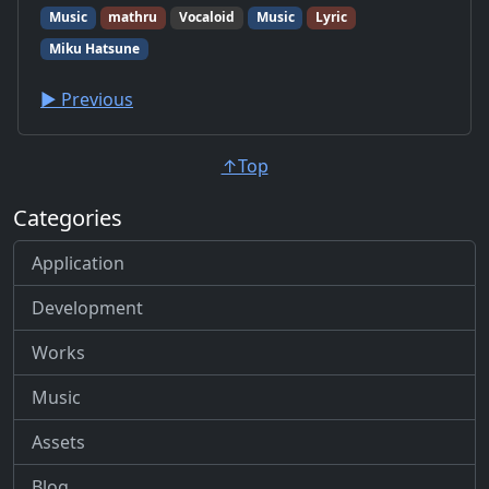
Music
mathru
Vocaloid
Music
Lyric
Miku Hatsune
▶︎ Previous
↑Top
Categories
Application
Development
Works
Music
Assets
Blog