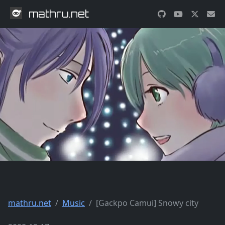
mathru.net
mathru.net
Music
[Gackpo Camui] Snowy city