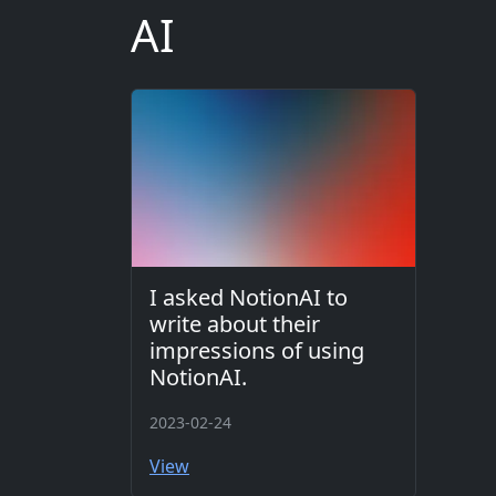
AI
I asked NotionAI to
write about their
impressions of using
NotionAI.
2023-02-24
View