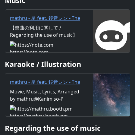
Music
mathru - 星 feat. 鏡音レン - The
star feat. Len Kagamine｜
【楽曲の利用に関して /
mathru
Regarding the use of music】
https://mathru.net/terms/musi
c 【歌詞 / Lyrics】 Lyrics：
https://note.com
mathru Music：mathru
Karaoke / Illustration
Arrange：mathru Sing：Len
Kagamine 夜空の星に願いかけ
てみた 小さな光が空を駆ける
mathru - 星 feat. 鏡音レン - The
何億年後でも伝わるかな？ い
star feat. Len Kagamine -
Movie, Music, Lyrics, Arranged
つかは願いが天へと届きますよ
mathruねっと - BOOTH
by mathru@Kanimiso-P
うに・・・ 僕がまだ幼い頃不思
議だった 無限の広がりを見せた
頭上の世界 本を読んでは空想し
https://mathru.booth.pm
た 宇宙の海で互いに想い伝え合
Regarding the use of music
うような そんなパノラマ ずっ