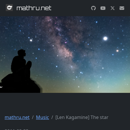
mathru.net
mathru.net
Music
[Len Kagamine] The star