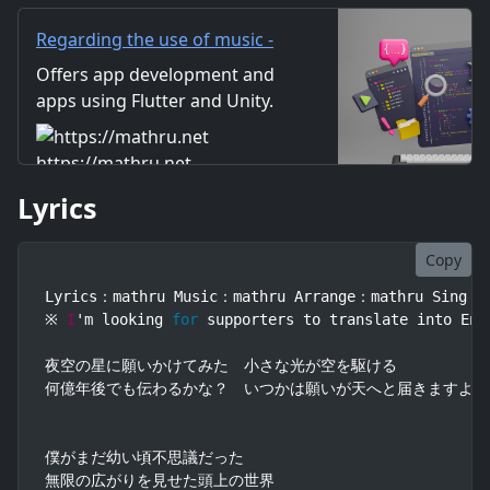
と昔に地球へと向けて放たれた
光が
Regarding the use of music -
mathru.net | App
Offers app development and
Development with Flutter,
apps using Flutter and Unity.
Unity/Music and Video
Includes information on music
Production/Material
and videos created by the
https://mathru.net
Distribution
company. Distribution of
Lyrics
images and video materials.
We also accept orders for
work.
Copy
Lyrics：mathru Music：mathru Arrange：mathru Sing：Le
※ 
I
'm looking 
for
 supporters to translate into Eng
夜空の星に願いかけてみた　小さな光が空を駆ける

何億年後でも伝わるかな？　いつかは願いが天へと届きますよう
僕がまだ幼い頃不思議だった

無限の広がりを見せた頭上の世界
