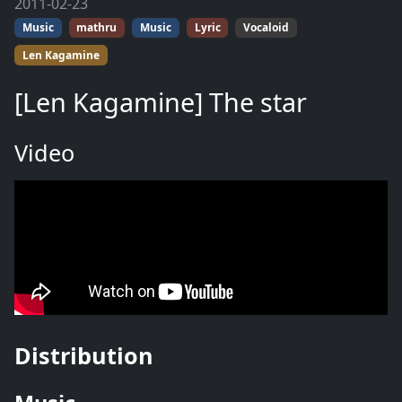
2011-02-23
Music
mathru
Music
Lyric
Vocaloid
Len Kagamine
[Len Kagamine] The star
Video
Distribution