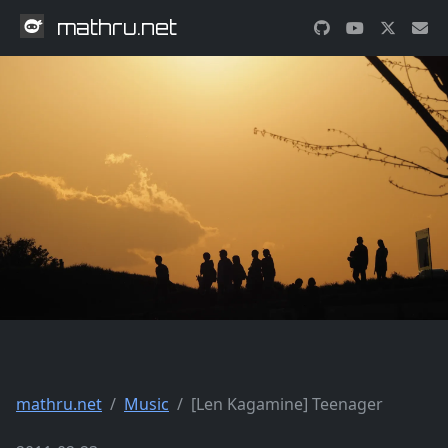
mathru.net
mathru.net
Music
[Len Kagamine] Teenager