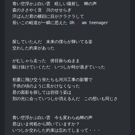
青い空浮かぶ白い雲　眩しい陽射し　蝉の声

森のささやく音　川のせせらぎ

汗ばんだ君の横顔に目がクラクラして

長いこの畦道が一瞬に思えた Oh 
I
 am teenager

探していたんだ　未来の僕らが輝いてる姿

交わした約束があった

がむしゃら走った　傍目振らぬまま

駆け抜けていくただ　いつしか時が過ぎていった

初夏に飛び交う蛍たちも河川工事の影響で

子供の頃のように見かけなくなった

君の面影を探しては彷徨う姿は

別の光に会っていつしか消えるんだ　この想いも同じさ

青い空浮かぶ白い雲　今も変わらぬ蝉の声

君はいま何処から聞いていますか？

いつしか交わした約束は忘れてしまって・・・
