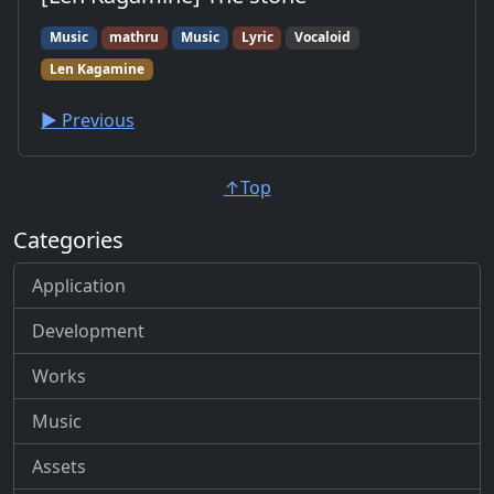
Music
mathru
Music
Lyric
Vocaloid
Len Kagamine
▶︎ Previous
↑Top
Categories
Application
Development
Works
Music
Assets