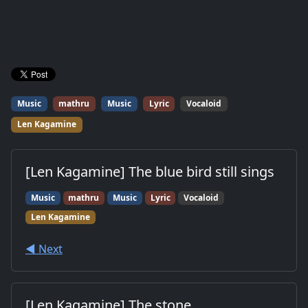
Music
mathru
Music
Lyric
Vocaloid
Len Kagamine
[Len Kagamine] The blue bird still sings
Music
mathru
Music
Lyric
Vocaloid
Len Kagamine
◀︎ Next
[Len Kagamine] The stone