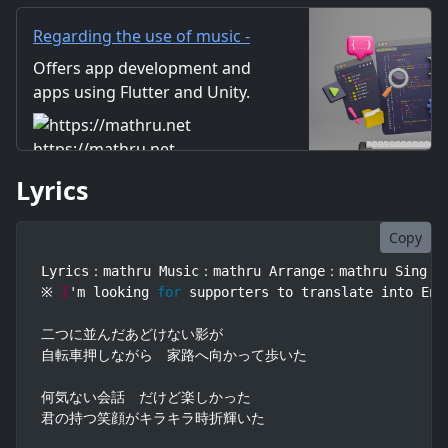
が一瞬に思えた Oh I am tee
Regarding the use of music -
mathru.net | App
Offers app development and
Development with Flutter,
apps using Flutter and Unity.
Unity/Music and Video
Includes information on music
Production/Material
and videos created by the
https://mathru.net
Distribution
company. Distribution of
Lyrics
images and video materials.
We also accept orders for
work.
Copy
Lyrics：mathru Music：mathru Arrange：mathru Sing：Le
※ 
I
'm looking 
for
 supporters to translate into Eng
二つに並んだあどけない影が

自転車押しながら　家路へ向かって歩いた

何気ない会話　だけど楽しかった

君の持つ笑顔がキラキラ時折輝いた
