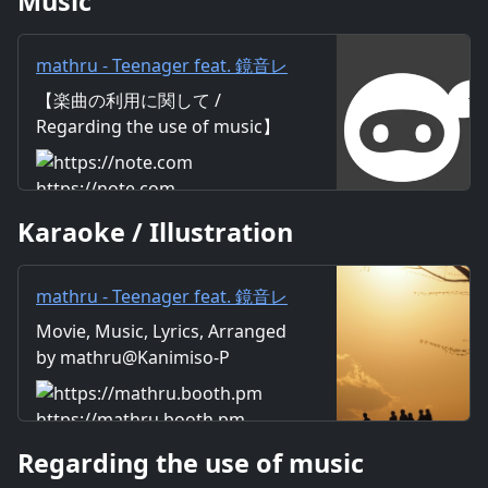
Music
mathru - Teenager feat. 鏡音レ
ン - Teenager feat. Len
【楽曲の利用に関して /
Kagamine｜mathru
Regarding the use of music】
https://mathru.net/terms/musi
c 【歌詞 / Lyrics】 Lyrics：
https://note.com
mathru Music：mathru
Karaoke / Illustration
Arrange：mathru Sing：Len
Kagamine 二つに並んだあどけ
ない影が 自転車押しながら 家
mathru - Teenager feat. 鏡音レ
路へ向かって歩いた 何気ない会
ン - Teenager feat. Len
Movie, Music, Lyrics, Arranged
話 だけど楽しかった 君の持つ
Kagamine - mathruねっと -
by mathru@Kanimiso-P
笑顔がキラキラ時折輝いた 青い
BOOTH
空浮かぶ白い雲 眩しい陽射
し 蝉の声 森のささやく音 川
https://mathru.booth.pm
のせせらぎ 汗ばんだ君の横顔に
Regarding the use of music
目がクラクラして 長いこの畦道