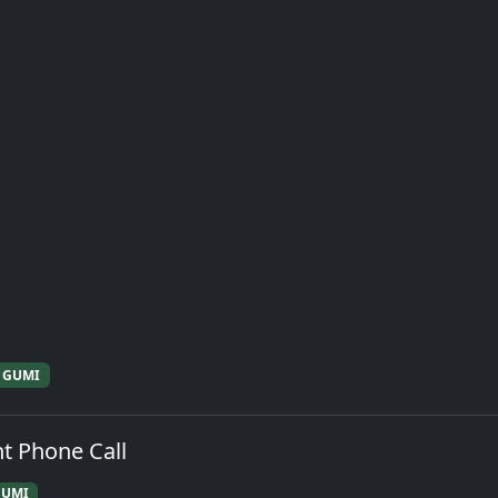
GUMI
nt Phone Call
GUMI