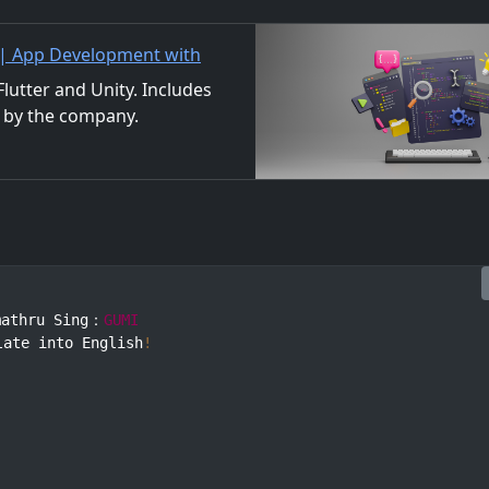
 | App Development with
/Material Distribution
utter and Unity. Includes
 by the company.
ls. We also accept orders
mathru Sing：
GUMI
late into English
!