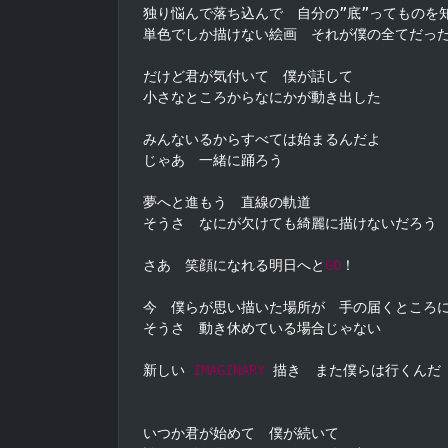
独り悩んで落ち込んで　自分の”底”ってものを知
単色でしか描けない絵画　それが僕の全てだった
だけど君が気付いて　僕が話して

小さなところからなにかが動き出した

みんないるからすべては始まるんだよ

じゃあ　一緒に踊ろう

夢へと進もう　直線の軌道

そうさ　なにが欠けても綺麗に描けないだろう

さあ　笑顔になれる明日へと
GO
！

今　僕らが思い描いた場所が　手の届くところに
そうさ　動き休めている場合じゃない

新しい 
IMAGINARY
 描き　また僕らは行くんだ

いつか君が始めて　僕が続いて
