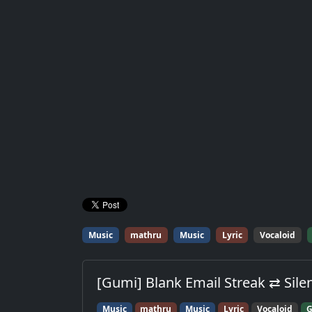
Music
mathru
Music
Lyric
Vocaloid
[Gumi] Blank Email Streak ⇄ Sile
Music
mathru
Music
Lyric
Vocaloid