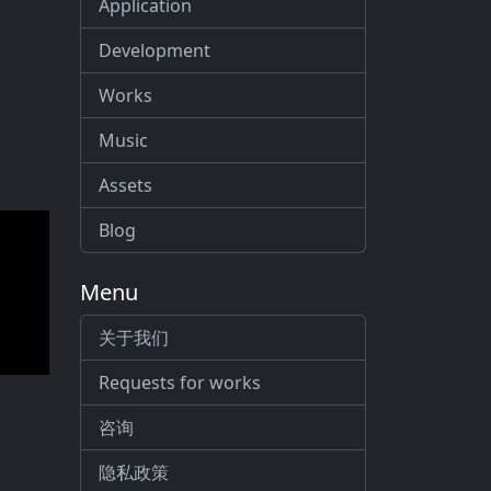
Application
Development
Works
Music
Assets
Blog
Menu
关于我们
Requests for works
咨询
隐私政策