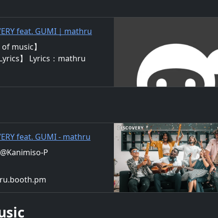
OVERY feat. GUMI｜mathru
of music】
Lyrics】 Lyrics：mathru
ing：GUMI さあ ここにいる仲
こから抜け出そう 独り悩んで落
単色でしか描けない絵画 そ
僕が話して 小さなところか
べては始まるんだよ じゃあ
ERY feat. GUMI - mathru
ru@Kanimiso-P
hru.booth.pm
usic