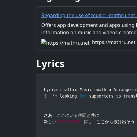
Regarding the use of music - mathru.net
Flutter, Unity/Music and Video Production
Offers app development and apps using Fl
information on music and videos created
Distribution of images and video materia
https://mathru.net
for work.
Lyrics
Lyrics：mathru Music：mathru Arrange：
※ 
I
'm looking 
for
 supporters to trans
さあ　ここにいる仲間と共に

新しい 
DISCOVERY
 探し　ここから抜け出そう
