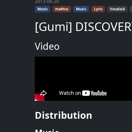
2013-06-20
Music
mathru
Music
Lyric
Vocaloid
[Gumi] DISCOVER
Video
Distribution