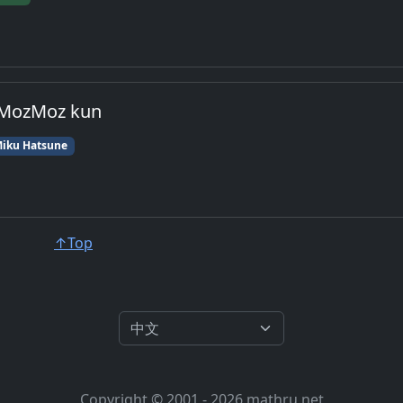
MozMoz kun
iku Hatsune
↑Top
Copyright © 2001 - 2026 mathru.net