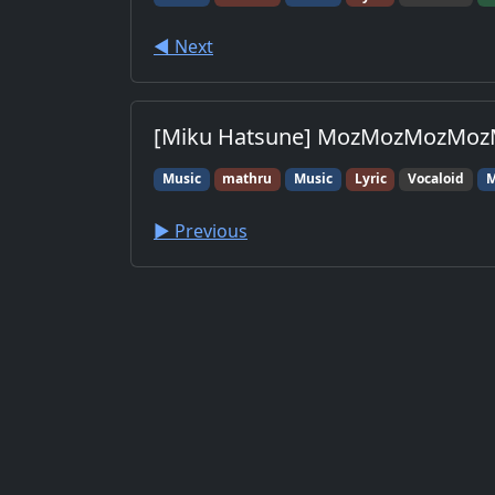
◀︎ Next
[Miku Hatsune] MozMozMozMoz
Music
mathru
Music
Lyric
Vocaloid
M
▶︎ Previous