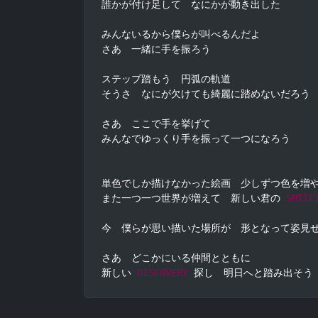
誰かが付け足して　なにかが動き出した

みんないるから僕らが叫べるんだよ

さあ　一緒に手を振ろう

ステップ踏もう　円弧の軌道

そうさ　なにが欠けても綺麗に踏めないだろう

さあ　ここで手を挙げて

みんなでゆっくり手を振って一つになろう

単色でしか描けなかった絵画　少しずつ色を増や
また一つ一つ世界が増えて　新しい君の 
SMIIL
今　僕らが思い描いた場所が　形となって姿見せ
さあ　どこかにいる仲間とともに

新しい 
DISCOVERY