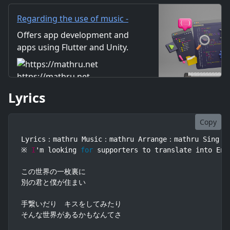
賽を投げ入れたんだよ 望んだ目
が
Regarding the use of music -
mathru.net | App
Offers app development and
Development with Flutter,
apps using Flutter and Unity.
Unity/Music and Video
Includes information on music
Production/Material
and videos created by the
https://mathru.net
Distribution
company. Distribution of
Lyrics
images and video materials.
We also accept orders for
work.
Copy
Lyrics：mathru Music：mathru Arrange：mathru Sing：Ga
※ 
I
'm looking 
for
 supporters to translate into Eng
この世界の一枚裏に

別の君と僕が住まい

手繋いだり　キスをしてみたり

そんな世界があるかもなんてさ
