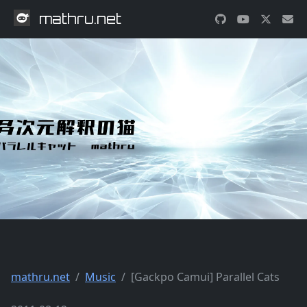
mathru.net
mathru.net
Music
[Gackpo Camui] Parallel Cats