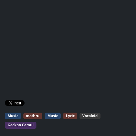
Music
mathru
Music
Lyric
Vocaloid
Gackpo Camui