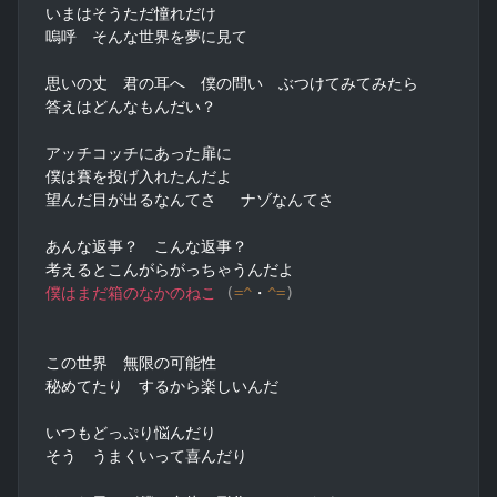
いまはそうただ憧れだけ

嗚呼　そんな世界を夢に見て

思いの丈　君の耳へ　僕の問い　ぶつけてみてみたら

答えはどんなもんだい？

アッチコッチにあった扉に

僕は賽を投げ入れたんだよ

望んだ目が出るなんてさ 　ナゾなんてさ

あんな返事？　こんな返事？

僕はまだ箱のなかのねこ
(
=
^
・
^=
)
この世界　無限の可能性

秘めてたり　するから楽しいんだ

いつもどっぷり悩んだり

そう　うまくいって喜んだり
