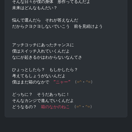
そんな日々が僕の身体　形作ってるんだよ

未来はどんなもんだい？

悩んで選んだら　それが答えなんだ

だからクヨクヨしないでいこう　前を見続けよう

アッチコッチにあったチャンスに

僕はスイッチ入れていくんだよ

なにが起きるかはわからないなんてさ

ひょっとしたら？　もしかしたら？

考えてもしょうがないんだよ

僕はまだ箱のなかで　
”ニャー”
(
=
^
・
^=
)
どっちに？　そうだあっちに！

そんなカンジで進んでいくんだよ

どうなるの？　
箱のなかのねこ
(
=
^
・
^=
)