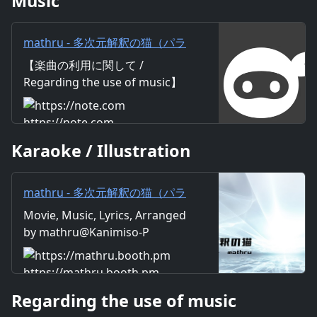
Music
mathru - 多次元解釈の猫（パラ
レルキャット） feat. 神威がくぽ
【楽曲の利用に関して /
- Parallel Cats feat. Gackpo
Regarding the use of music】
Camui｜mathru
https://mathru.net/terms/musi
c 【歌詞 / Lyrics】 Lyrics：
https://note.com
mathru Music：mathru
Karaoke / Illustration
Arrange：mathru Sing：
Gackpo Camui この世界の一枚
裏に 別の君と僕が住まい 手繋い
mathru - 多次元解釈の猫（パラ
だり キスをしてみたり そんな
レルキャット） feat. 神威がくぽ
Movie, Music, Lyrics, Arranged
世界があるかもなんてさ いまは
- Parallel Cats feat. Gackpo
by mathru@Kanimiso-P
そうただ憧れだけ 嗚呼 そんな
Camui - mathruねっと - BOOTH
世界を夢に見て 思いの丈 君の
耳へ 僕の問い ぶつけてみて
https://mathru.booth.pm
みたら 答えはどんなもんだい？
Regarding the use of music
アッチコッチにあった扉に 僕は