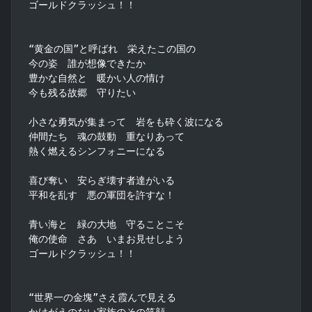
ゴールドクラッシュ！！

“黄金の国”と呼ばれ　栄えたこの国の

今の姿　誰が想像できたか

豊かな自然と　暖かい人の情け

今も残る故郷　守りたい

小さな勇気が集まって　岩をも砕く波になる

仲間たち　魂の鼓動　重なりあって

熱く燃えるシンフォニーになる

喜び奪い　安らぎ壊す者達がいる

平和を乱す　悪の軍団を許すな！

青い海と　緑の大地　守ることこそ

俺の使命　さあ　いまお見せしよう

ゴールドクラッシュ！！

“世界一の金塊”さえ霞んで見える

かけがえのない家族のその笑顔
