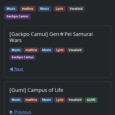
Music
mathru
Music
Lyric
Vocaloid
Gackpo Camui
[Gackpo Camui] Gen☆Pei Samurai
Wars
Music
mathru
Music
Lyric
Vocaloid
Gackpo Camui
◀︎ Next
[Gumi] Campus of Life
Music
mathru
Music
Lyric
Vocaloid
GUMI
▶︎ Previous