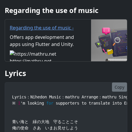
故郷 守りたい 小さな勇気が集
Regarding the use of music
まって 岩をも砕く波になる 仲
間たち 魂の鼓動 重なりあっ
て
Regarding the use of music -
mathru.net | App
Offers app development and
Development with Flutter,
apps using Flutter and Unity.
Unity/Music and Video
Includes information on music
Production/Material
and videos created by the
https://mathru.net
Distribution
company. Distribution of
Lyrics
images and video materials.
We also accept orders for
work.
Copy
Lyrics：Nihedon Music：mathru Arrange：mathru Sing：G
※ 
I
'm looking 
for
 supporters to translate into Eng
青い海と　緑の大地　守ることこそ

俺の使命　さあ　いまお見せしよう
