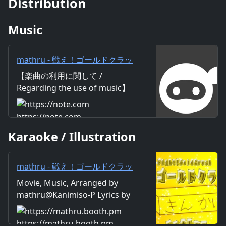
Distribution
Music
mathru - 戦え！ゴールドクラッ
シュ feat. 神威がくぽ - Fight!
【楽曲の利用に関して /
GoldCrush! feat. Gackpo
Regarding the use of music】
Camui｜mathru
https://mathru.net/terms/musi
c 【歌詞 / Lyrics】 Lyrics：
https://note.com
Nihedon Music：mathru
Karaoke / Illustration
Arrange：mathru Sing：
Gackpo Camui 青い海と 緑の
大地 守ることこそ 俺の使命
mathru - 戦え！ゴールドクラッ
さあ いまお見せしよう ゴール
シュ feat. 神威がくぽ - Fight!
Movie, Music, Arranged by
ドクラッシュ！！ “黄金の国”と
GoldCrush! feat. Gackpo
mathru@Kanimiso-P Lyrics by
呼ばれ 栄えたこの国の 今の
Camui - mathruねっと - BOOTH
Nihedon
姿 誰が想像できたか 豊かな自
然と 暖かい人の情け 今も残る
https://mathru.booth.pm