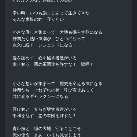
辛い時　いつも励ましあって生きてきた

そんな家族の絆　守りたい

小さな優しさ集まって　大地も揺らす歌になる

仲間たち熱い血潮が　ひとつになって

永久に続く　レジェンドになる

愛を認めず　心を穢す者達がいる

幸せ奪う　悪の軍団達を許すな！　嗚呼！

小さな想いが集まって　歴史を変える風になる

仲間たち　それぞれの夢　呼び寄せあって

共に光るギャラクシーになる

喜び奪い　安らぎ壊す者達がいる

平和を乱す　悪の軍団を許すな！

青い海と　緑の大地　守ることこそ

俺の使命　さあ　いまお見せしよう
