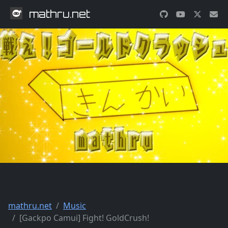
mathru.net
mathru.net
Music
[Gackpo Camui] Fight! GoldCrush!