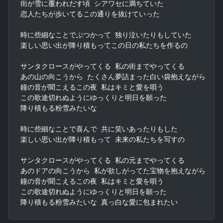
街が雪に覆われだす頃 シアワセに満ちていた

恋人たちが歩いてるこの通りを抜けていった

時に些細なことでぶつかって 独り泣いたりもしていた

楽しい思い出が降り積もってこの日の私たちを作るの

サンタクロースがやってくる 私の街までやってくる

あの山の向こうから たくさん夢詰まった白い袋抱えながら

鐘の音が聞こえるこの夜 私はキミと愛を唄う

この歌途切れぬようにゆっくりと明日を願った

降り積もる粉雪みたいな

時に些細なことで喜んで 共に笑いあったりもした

楽しい思い出が降り積もって 未来の私たちを写すの

サンタクロースがやってくる 私の元までやってくる

あのドアの向こうから 私が欲しがってた宝物を抱えながら

鐘の音が聞こえるこの夜 私はキミと愛を唄う

この歌途切れぬようにゆっくりと明日を願った

降り積もる粉雪みたいな 真っ白な愛に包まれたい