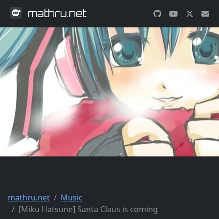
mathru.net
mathru.net
Music
[Miku Hatsune] Santa Claus is coming