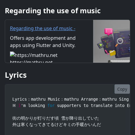
独り泣いたりもしていた 楽しい
Regarding the use of music
思い出が降り積もってこの日の
私たちを作るの サンタクロース
Regarding the use of music -
mathru.net | App
Offers app development and
Development with Flutter,
apps using Flutter and Unity.
Unity/Music and Video
Includes information on music
Production/Material
and videos created by the
https://mathru.net
Distribution
company. Distribution of
Lyrics
images and video materials.
We also accept orders for
work.
Copy
Lyrics：mathru Music：mathru Arrange：mathru Sing：Mi
※ 
I
'm looking 
for
 supporters to translate into Eng
街の明かりが灯りだす頃 雪が降り出していた

外は寒くなってきてるけどキミの手暖かいんだ
