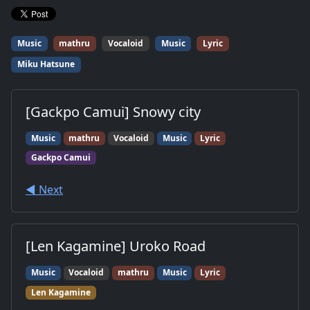
Music
mathru
Vocaloid
Music
Lyric
Miku Hatsune
[Gackpo Camui] Snowy city
Music
mathru
Vocaloid
Music
Lyric
Gackpo Camui
◀︎ Next
[Len Kagamine] Uroko Road
Music
Vocaloid
mathru
Music
Lyric
Len Kagamine