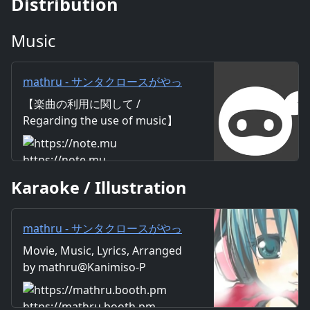
Distribution
Music
mathru - サンタクロースがやっ
てくる feat. 初音ミク - Santa
【楽曲の利用に関して /
Claus is coming feat. Miku
Regarding the use of music】
Hatsune｜mathru
https://mathru.net/terms/musi
c 【歌詞 / Lyrics】 Lyrics：
https://note.mu
mathru Music：mathru
Karaoke / Illustration
Arrange：mathru Sing：Miku
Hatsune 街の明かりが灯りだす
頃 雪が降り出していた 外は寒く
mathru - サンタクロースがやっ
なってきてるけどキミの手暖か
てくる feat. 初音ミク - Santa
Movie, Music, Lyrics, Arranged
いんだ 街が雪に覆われだす頃 シ
Claus is coming feat. Miku
by mathru@Kanimiso-P
アワセに満ちていた 恋人たちが
Hatsune - mathruねっと -
歩いてるこの通りを抜けていっ
BOOTH
た 時に些細なことでぶつかって
https://mathru.booth.pm