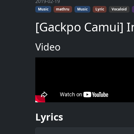
2019-02-19
Music
mathru
Music
Lyric
Vocaloid
[Gackpo Camui] I
Video
Lyrics