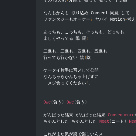
そのTalent
-
才能で 張って 張って 予防線

なんもかんも 取り込め Consent
-
同意 して

ファンタジーもオーケー
?
 ヤバイ Notion
-
考え

あっちも、こっちも、そっちも、どっちも

楽しくやってる 陽
!
陽
!
二進も、三進も、四進も、五進も

行っても行かない 陰
!
陰
!
ケータイ片手に写メして公開

なんちゃらかんちゃ上げずに

「メジ食ってください
!
」

Owe
(
負う
)
Owe
(
負う
)
がんばった結果 がんばった結果 
Consequence
ちゃんとした ちゃんとした 
Neat
(
ニート
)
Ne
これがまた気が楽で楽しいんス
