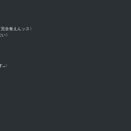
(
完全食えんッス
)
ない
)
す…
)