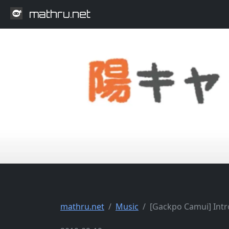
mathru.net
mathru.net
Music
[Gackpo Camui] Int