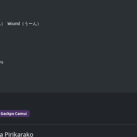
 Wound（うーん）

s

Gackpo Camui
a Pirikarako