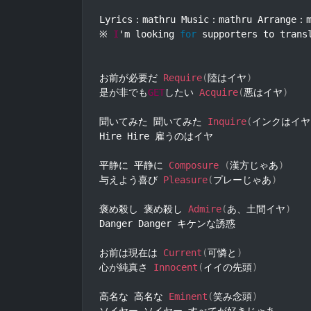
Lyrics：mathru Music：mathru Arrange：m
※ 
I
'm looking 
for
 supporters to trans
お前が必要だ 
Require
(
陸はイヤ
)
是が非でも
GET
したい 
Acquire
(
悪はイヤ
)
聞いてみた 聞いてみた 
Inquire
(
インクはイヤ
Hire Hire 雇うのはイヤ

平静に 平静に 
Composure
(
漢方じゃあ
)
与えよう喜び 
Pleasure
(
プレーじゃあ
)
褒め殺し 褒め殺し 
Admire
(
あ、土間イヤ
)
Danger Danger キケンな誘惑

お前は現在は 
Current
(
可憐と
)
心が純真さ 
Innocent
(
イイの先頭
)
高名な 高名な 
Eminent
(
笑み念頭
)