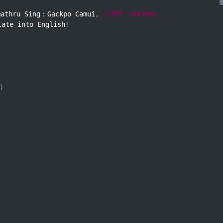
athru Sing：Gackpo Camui
,
CYBER
SONGMAN
late into English
!
)