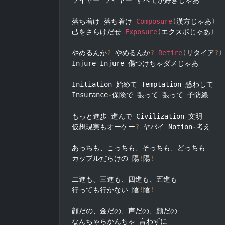
ソイヤー ソイヤー すべてが好きじゃあ

落ち着け 落ち着け 
Composure
(
漢方じゃあ
)
己をさらけだせ 
Exposure
(
エクスポじゃあ
)
やめるんか
?
 やめるんか
?
Retire
(
リタイア
?
)
Injure Injure 傷つけちゃダメじゃあ

Initiation
-
始めて Temptation
-
惑わして

Insurance
-
保険で 張って 張って 予防線

もっと進歩 進んで Civilization
-
文明

仮想現実もオーケー
?
 ヤバイ Notion
-
考え

あっちも、こっちも、そっちも、どっちも

カップルだらけの 陽
!
陽
!
二進も、三進も、四進も、五進も

行っても行かない 陰
!
陰
!
顔だの、金だの、声だの、顔だの

なんちゃらかんちゃ 言わずに
