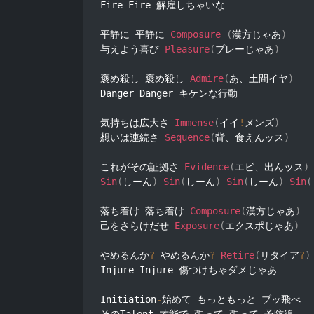
Fire Fire 解雇しちゃいな

平静に 平静に 
Composure
(
漢方じゃあ
)
与えよう喜び 
Pleasure
(
プレーじゃあ
)
褒め殺し 褒め殺し 
Admire
(
あ、土間イヤ
)
Danger Danger キケンな行動

気持ちは広大さ 
Immense
(
イイ
!
メンズ
)
想いは連続さ 
Sequence
(
背、食えんッス
)
これがその証拠さ 
Evidence
(
エビ、出んッス
)
Sin
(
しーん
)
Sin
(
しーん
)
Sin
(
しーん
)
Sin
(
落ち着け 落ち着け 
Composure
(
漢方じゃあ
)
己をさらけだせ 
Exposure
(
エクスポじゃあ
)
やめるんか
?
 やめるんか
?
Retire
(
リタイア
?
)
Injure Injure 傷つけちゃダメじゃあ

Initiation
-
始めて もっともっと ブッ飛べ
