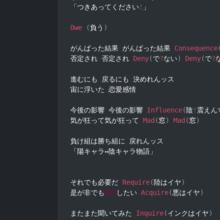
「つきあってください
!
」

Owe
(
負う
)
がんばった結果 がんばった結果 
Consequence
否定され 否定され 
Deny
(
で
?
ない
)
Deny
(
で
?
進むにも 戻るにも 決めれんッス

宙に浮いた 恋愛感情

今後の影響 今後の影響 
Influence
(
陰
!
震えん
気が狂って気が狂って 
Mad
(
窓
)
Mad
(
窓
)
負け組は勝ち組に 戻れんッス

「陽キャラ⇔陰キャラ物語」

それでも必要だ 
Require
(
陸はイヤ
)
是が非でも
GET
したい 
Acquire
(
悪はイヤ
)
またまた聞いてみた 
Inquire
(
インクはイヤ
)