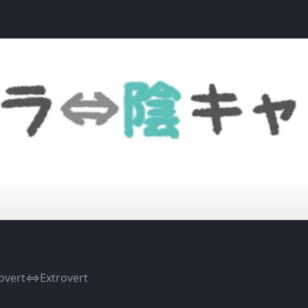
rovert⇔Extrovert