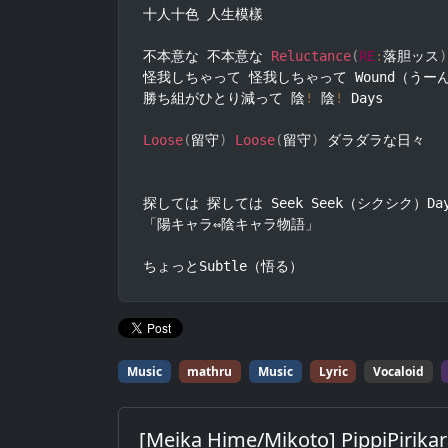
十人十色 人生模樣

不本意な 不本意な 
Reluctance
(
RE
:
落胆ッス
)
怪我しちゃって 怪我しちゃって Wound（うーん）
勝ち組がひとり減って 陰
!
 陰
!
 Days

Loose
(
留守
)
Loose
(
留守
)
 ダラダラな日々

探しては 探しては Seek Seek（シクシク）Day
「陽キャラ⇔陰キャラ物語」

ちょっとSubtle（悟る）
Music
mathru
Music
Lyric
Vocaloid
[Meika Hime/Mikoto] PippiPirikar