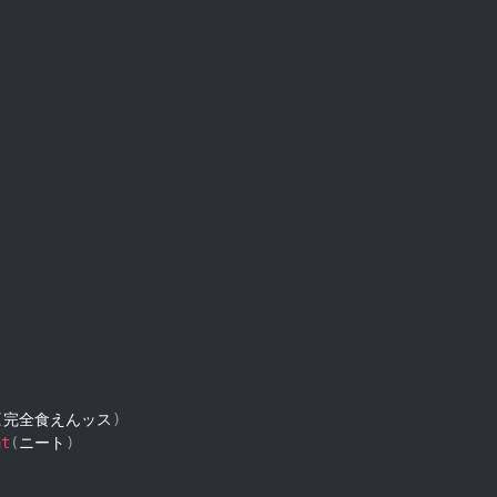
(
完全食えんッス
)
at
(
ニート
)