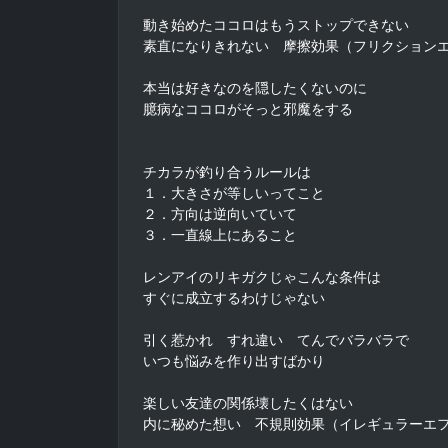
動き始めたココロはもうストップできない

素直になりきれない　摩擦効果（フリクションエ
本当は好きなのを隠したくないのに

臆病なココロがそっと邪魔をする

チカラが釣り合うルールは

１．大きさが等しいってこと

２．方向は逆向いていて

３．一直線上にあること

レンアイのリキガクじゃこんな条件は

すぐに成立するわけじゃない

引く惹かれ　すれ違い　てんでバラバラで

いつも悩みを作り出すばかり

楽しい友達の関係壊したくはない

内に秘めた想い　不規則効果（イレギュラーエフ