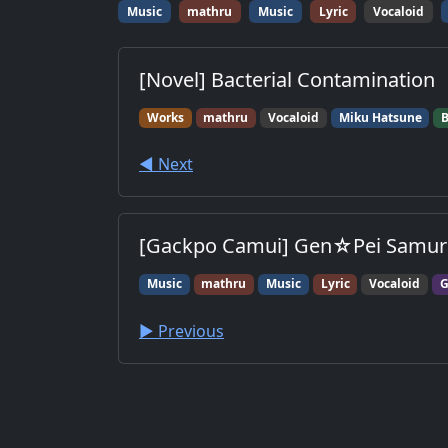
Music
mathru
Music
Lyric
Vocaloid
[Novel] Bacterial Contamination
Works
mathru
Vocaloid
Miku Hatsune
◀︎ Next
[Gackpo Camui] Gen☆Pei Samur
Music
mathru
Music
Lyric
Vocaloid
G
▶︎ Previous