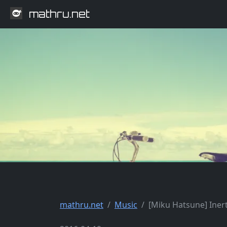
mathru.net
mathru.net
Music
[Miku Hatsune] Inert