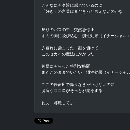
こんなにも身近に感じているのに

「好き」の言葉はまだきっと言えないのかな

帰りのバスの中　突然急停止

キミの胸に飛び込む　慣性効果（イナーシャルエ
夕暮れに染まった　顔を俯けて

このセカイの魔法にかかった

神様にもらった特別な時間

まだこのままでいたい　慣性効果（イナーシャル
ここの停留所で降りなきゃいけないのに

臆病なココロがそっと邪魔をする

ねぇ　邪魔してよ