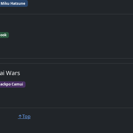
Miku Hatsune
Book
ai Wars
ackpo Camui
↑Top