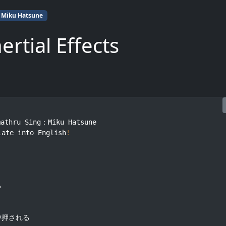
Miku Hatsune
rtial Effects
athru Sing：Miku Hatsune

late into English
!


押される
