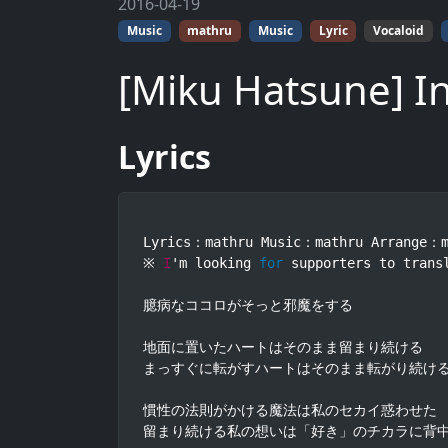
2016-04-19
Music
mathru
Music
Lyric
Vocaloid
[Miku Hatsune] Ine
Lyrics
Lyrics：mathru Music：mathru Arrange：m
※ 
I
'm looking 
for
 supporters to trans
臆病なココロがそっと邪魔をする

地面に置いたハートはそのまま留まり続ける

まっすぐに転がすハートはそのまま転がり続ける
慣性の法則がかける魔法は私のセカイ惑わせた

留まり続ける私の想いは「好き」のチカラに背中