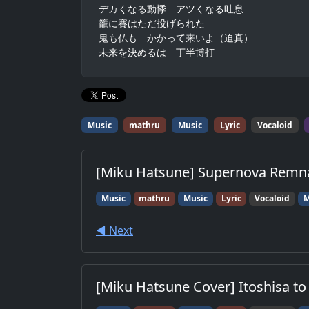
デカくなる動悸　アツくなる吐息

籠に賽はただ投げられた

鬼も仏も　かかって来いよ（迫真）

未来を決めるは　丁半博打
Music
mathru
Music
Lyric
Vocaloid
[Miku Hatsune] Supernova Remn
Music
mathru
Music
Lyric
Vocaloid
M
◀︎ Next
[Miku Hatsune Cover] Itoshisa to