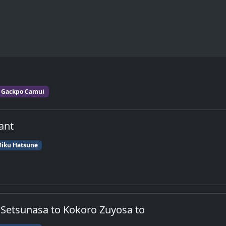
Gackpo Camui
ant
iku Hatsune
 Setsunasa to Kokoro Zuyosa to