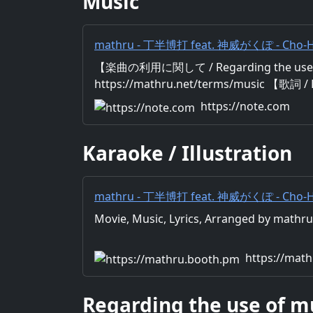
Music
mathru - 丁半博打 feat. 神威がくぽ - Cho-Ha
Camui｜mathru
【楽曲の利用に関して / Regarding the use 
https://mathru.net/terms/music 【歌詞 / 
Music：mathru Arrange：mathru Sin
https://note.com
お寿司 極上のお寿司） （お寿司 お寿司
の秘密の賭場は 兎にも角にもイカサマだら
Karaoke / Illustration
溢れる性格も良し！の俺が 一から九まで勝
みれば どこもかしこも腰抜けだらけ 金無
めの度胸すら無しの奴は
mathru - 丁半博打 feat. 神威がくぽ - Cho-Ha
Camui - mathruねっと - BOOTH
Movie, Music, Lyrics, Arranged by math
https://mat
Regarding the use of m