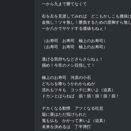
一から九まで勝てなくて

右を左を見渡してみれば　どこもかしこも腰抜け
金無し！ツキ無し！勝負するための度胸すら無し
一か八かでヤケドする価値もねぇ！

（お寿司　お寿司　極上のお寿司）

（お寿司　お寿司　極上のお寿司）

逃げる気持ちなどさらさらねぇ！

掴め！今宵のメシ目指して！

極上のお寿司　河原の小石

どちらを喰らうかわからぬが

流れもツキも　コッチに来いよ（迫真）

ドカンとはらねば　損！損！損！損！損！

デカくなる動悸　アツくなる吐息

籠に賽はただ投げられた

鬼も仏も　かかって来いよ（迫真）

未来を決めるは　丁半博打
