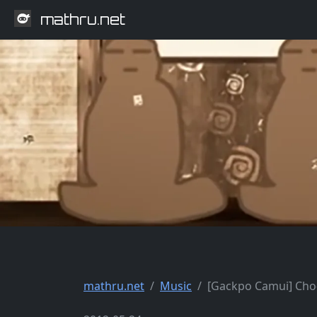
mathru.net
mathru.net
Music
[Gackpo Camui] Ch