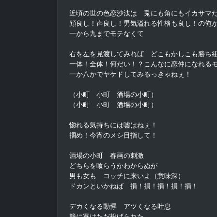
近頃の世の色恋沙汰は　兎にも角にもイカサマだ
顔良し！声良し！男気溢れる性格も良し！の俺が
一から九までモテなくて

右を左を見渡してみれば　どこもかしこも勝ち組
一体！全体！何だい！？こんなに恋仲になれるモ
一か八かでヤケドしてみるっきゃねぇ！

（小町　小町　酒場の小町）

（小町　小町　酒場の小町）

惚れる気持ちには嘘はねぇ！

掴め！今宵のメシ目指して！

酒場の小町　春画の刺激

どちらを喰らうかわからぬが

男も女も　コッチに来いよ（意味深）

ドカンといかねば　損！損！損！損！損！

デカくなる動悸　アツくなる吐息

籠に賽はただ投げられた
