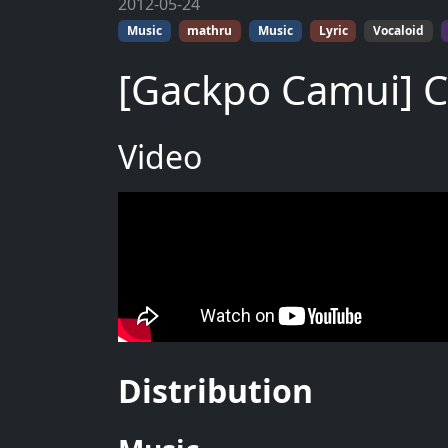
2012-05-24
Music
mathru
Music
Lyric
Vocaloid
[Gackpo Camui] 
Video
Distribution