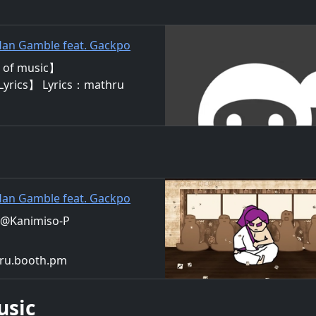
n Gamble feat. Gackpo
of music】
Lyrics】 Lyrics：mathru
g：Gackpo Camui （お寿司
 極上のお寿司） 近頃の世
け 顔良し！声良し！男気
てなくて 右を左を見渡して
し！ツキ無し！勝負するた
n Gamble feat. Gackpo
ru@Kanimiso-P
hru.booth.pm
usic