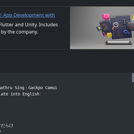
 | App Development with
/Material Distribution
utter and Unity. Includes
 by the company.
ls. We also accept orders
athru Sing：Gackpo Camui

late into English
!
だらけ


