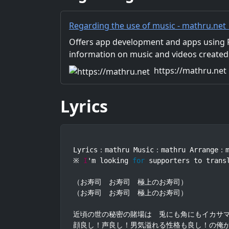
Regarding the use of music - mathru.net
Flutter, Unity/Music and Video Production
Offers app development and apps using Fl
information on music and videos created
Distribution of images and video materia
https://mathru.net
for work.
Lyrics
Lyrics：mathru Music：mathru Arrange：m
※ 
I
'm looking 
for
 supporters to trans
（お寿司　お寿司　極上のお寿司）

（お寿司　お寿司　極上のお寿司）

近頃の世の秘密の賭場は　兎にも角にもイカサマ
顔良し！声良し！男気溢れる性格も良し！の俺が