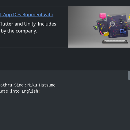
 | App Development with
/Material Distribution
utter and Unity. Includes
 by the company.
ls. We also accept orders
athru Sing：Miku Hatsune

late into English
!