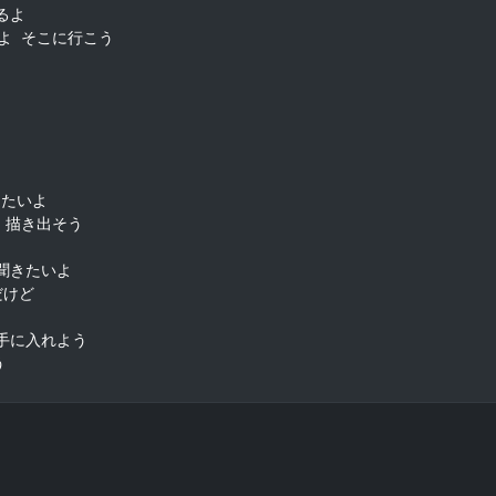
るよ

 そこに行こう

したいよ

描き出そう

 聞きたいよ

けど

を手に入れよう

う