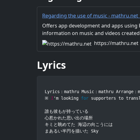
Regarding the use of music - mathru.net
Flutter, Unity/Music and Video Production
Offers app development and apps using Fl
information on music and videos created
Distribution of images and video materia
https://mathru.net
for work.
Lyrics
Lyrics：mathru Music：mathru Arrange：m
※ 
I
'm looking 
for
 supporters to trans
誰も彼もが持っている

心惹かれた思い出の場所

キミと眺めてた 海辺の向こうには

まあるい半円を描いた Sky
