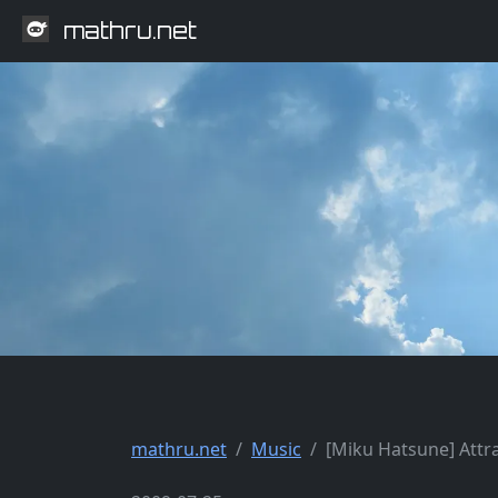
mathru.net
mathru.net
Music
[Miku Hatsune] Attr