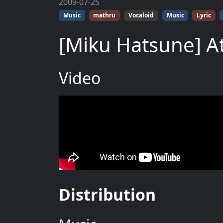
2009-07-25
Music
mathru
Vocaloid
Music
Lyric
[Miku Hatsune] A
Video
Distribution