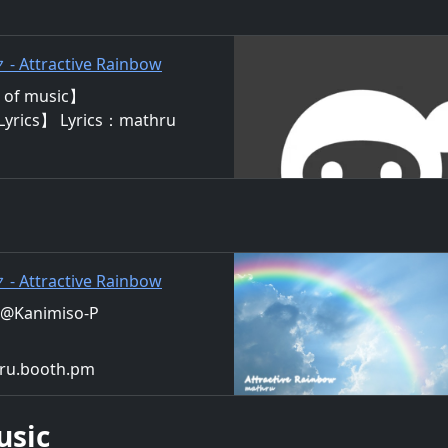
 - Attractive Rainbow
of music】
Lyrics】 Lyrics：mathru
g：Miku Hatsune 誰も彼もが
と眺めてた 海辺の向こうに
Rainbow ボクの心の奥底 残
たいと願ってるよ そこに行
を入れてみる キミ
 - Attractive Rainbow
OTH
ru@Kanimiso-P
hru.booth.pm
usic