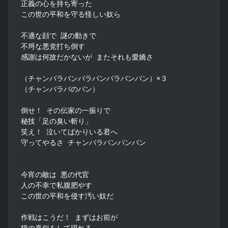
正義の心を持ち寄った

この世の平和を守る怪しい奴ら

不適な顔で 謎の動きで

不埒な悪党打ち倒す

感謝は何故だかないが またそれも愛嬌さ

（チャンバラバンバラバンバラバンバン）×３

（チャンバラバのバン）

倒せ！ その伝家の一振りで

秘技「足の臭い斬り」

笑え！ 泣いてばかりいる君へ

守ってやるさ チャンバラバンバンバン

今宵の敵は 悪の代官

人の不幸で私腹肥やす

この世の平和を侵す汚い奴だ

作戦はこうだ！ まずはお前が

猫の真似をして現れる
