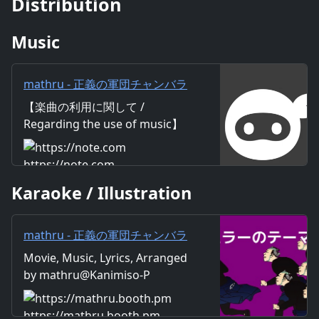
Distribution
Music
mathru - 正義の軍団チャンバラ
ーのテーマ feat. 神威がくぽ -
【楽曲の利用に関して /
The theme of Chamberlain
Regarding the use of music】
feat. Gackpo Camui｜mathru
https://mathru.net/terms/musi
c 【歌詞 / Lyrics】 Lyrics：
https://note.com
mathru Music：mathru
Karaoke / Illustration
Arrange：mathru Sing：
Gackpo Camui （チャンバラバ
ンバンバン） 闇夜を翔る 謎の集
mathru - 正義の軍団チャンバラ
団 正義の心を持ち寄った この世
ーのテーマ feat. 神威がくぽ -
Movie, Music, Lyrics, Arranged
の平和を守る怪しい奴ら 不適な
The theme of Chamberlain
by mathru@Kanimiso-P
顔で 謎の動きで 不埒な悪党打ち
feat. Gackpo Camui - mathruね
倒す 感謝は何故だかないが また
っと - BOOTH
それも愛嬌さ （チャンバラバン
https://mathru.booth.pm