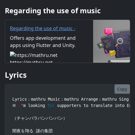
バラバンバラバンバン）×３
Regarding the use of music
（チャンバラバのバン） 倒せ！
その伝家の一振りで 秘技「
Regarding the use of music -
mathru.net | App
Offers app development and
Development with Flutter,
apps using Flutter and Unity.
Unity/Music and Video
Includes information on music
Production/Material
and videos created by the
https://mathru.net
Distribution
company. Distribution of
Lyrics
images and video materials.
We also accept orders for
work.
Copy
Lyrics：mathru Music：mathru Arrange：mathru Sing：Ga
※ 
I
'm looking 
for
 supporters to translate into Eng
（チャンバラバンバンバン）

闇夜を翔る 謎の集団
