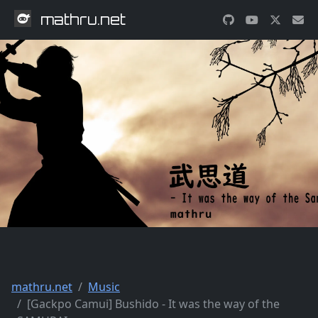
mathru.net
mathru.net
Music
[Gackpo Camui] Bushido - It was the way of the