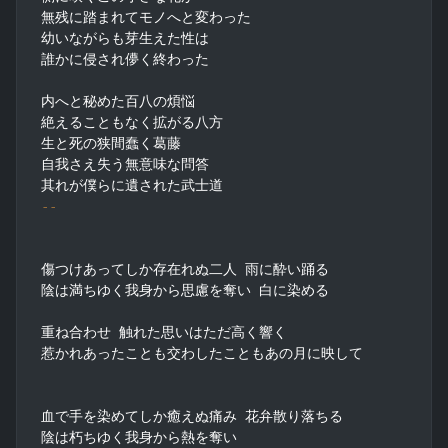
無残に踏まれてモノへと変わった

幼いながらも芽生えた性は

誰かに侵され儚く終わった

内へと秘めた百八の煩悩

絶えることもなく拡がる八方

生と死の狭間蠢く葛藤

自我さえ失う無意味な問答

--
傷つけあってしか存在れぬ二人 雨に酔い踊る

陰は満ちゆく我身から思慮を奪い 白に染める

重ね合わせ 触れた思いはただ高く響く

惹かれあったことも交わしたこともあの月に映して

血で手を染めてしか癒えぬ痛み 花弁散り落ちる

陰は朽ちゆく我身から熱を奪い
