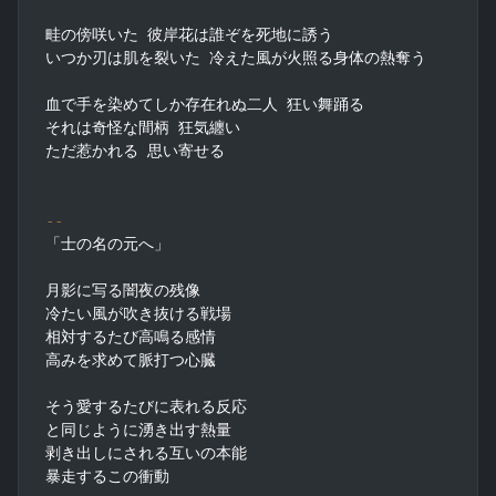
畦の傍咲いた 彼岸花は誰ぞを死地に誘う

いつか刃は肌を裂いた 冷えた風が火照る身体の熱奪う

血で手を染めてしか存在れぬ二人 狂い舞踊る

それは奇怪な間柄 狂気纏い

ただ惹かれる 思い寄せる

--
「士の名の元へ」

月影に写る闇夜の残像

冷たい風が吹き抜ける戦場

相対するたび高鳴る感情

高みを求めて脈打つ心臓

そう愛するたびに表れる反応

と同じように湧き出す熱量

剥き出しにされる互いの本能

暴走するこの衝動
