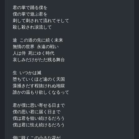
君の掌で踊る僕を

僕の掌で遊ぶ君を

刺して刺されて流れてそして

殺し殺され涙流して

途 この道の先に続く未来

無情の世界 永遠の戦い

人は侍 死にゆく時代

哀しみだけがただ残る舞台

生 いつかは滅

堕ちていくほど遠のく天国

藻掻きだす程抜けれぬ地獄

誰かの温もり欲しくなるって

君が僕に思い寄せる日まで

僕の思い君に届く日まで

僕は君を狙い続けるだろう

僕は君に怯え続けるだろう

側に咲くこの小さな花が
