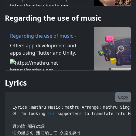
- BOOTH
二人 狂い舞踊る それは奇怪な間
https://mathru.booth.pm
柄 狂気纏い ただ惹かれる 思い寄
Regarding the use of music
せる -- 「士の名の元へ」 月影に
写る闇夜の残
Regarding the use of music -
mathru.net | App
Offers app development and
Development with Flutter,
apps using Flutter and Unity.
Unity/Music and Video
Includes information on music
Production/Material
and videos created by the
https://mathru.net
Distribution
company. Distribution of
Lyrics
images and video materials.
We also accept orders for
work.
Copy
Lyrics：mathru Music：mathru Arrange：mathru Sing：Ga
※ 
I
'm looking 
for
 supporters to translate into Eng
月の陰 闇夜の調

命の焔さえ 露に晒して 永遠を詠う
