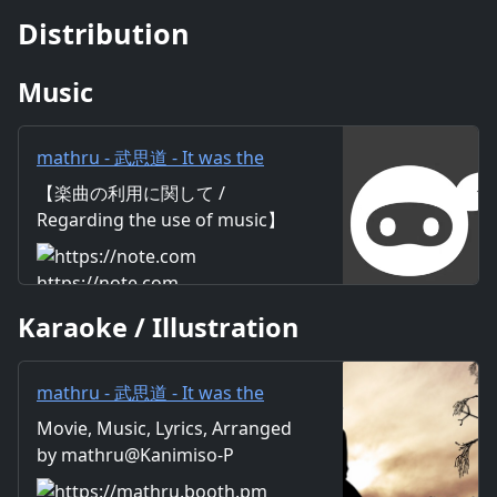
Distribution
Music
mathru - 武思道 - It was the
way of the SAMURAI - feat. 神
【楽曲の利用に関して /
威がくぽ - Bushido - feat.
Regarding the use of music】
Gackpo Camui｜mathru
https://mathru.net/terms/musi
c 【歌詞 / Lyrics】 Lyrics：
https://note.com
mathru Music：mathru
Karaoke / Illustration
Arrange：mathru Sing：
Gackpo Camui 月の陰 闇夜の調
命の焔さえ 露に晒して 永遠を詠
mathru - 武思道 - It was the
う 畦の傍咲いた 彼岸花は誰ぞを
way of the SAMURAI - feat. 神
Movie, Music, Lyrics, Arranged
死地に誘う いつか刃は肌を裂い
威がくぽ - Bushido - feat.
by mathru@Kanimiso-P
た 冷えた風が火照る身体の熱奪
Gackpo Camui - mathruねっと
う 血で手を染めてしか存在れぬ