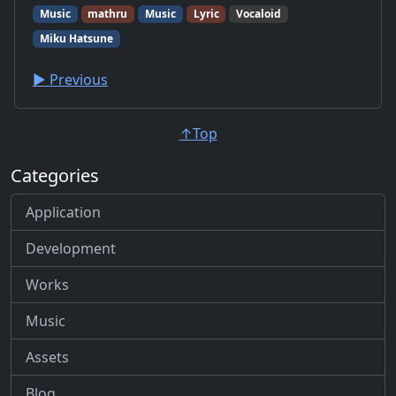
Music
mathru
Music
Lyric
Vocaloid
Miku Hatsune
▶︎ Previous
↑Top
Categories
Application
Development
Works
Music
Assets
Blog