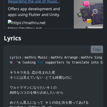
Regarding the use of music -
mathru.net | App
Offers app development and
Development with Flutter,
apps using Flutter and Unity.
Unity/Music and Video
Includes information on music
Production/Material
and videos created by the
https://mathru.net
Distribution
company. Distribution of
Lyrics
images and video materials.
We also accept orders for
work.
Copy
Lyrics：mathru Music：mathru Arrange：mathru Sing：
※ 
I
'm looking 
for
 supporters to translate into Eng
キラキラ光る 恋が生まれた星

キミには見えていない とても綺麗なのに

ウルトラマンになりたいキミの

純粋なココロを独り占めしたいから

めぐたん星人になって キミの住む街を襲ってあげる
