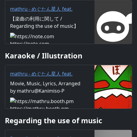
mathru - めぐたん星人 feat.
GUMI - Alien Megtan feat.
【楽曲の利用に関して /
GUMI｜mathru
Regarding the use of music】
https://mathru.net/terms/musi
c 【歌詞 / Lyrics】 Lyrics：
https://note.com
mathru Music：mathru
Karaoke / Illustration
Arrange：mathru Sing：GUMI
キラキラ光る 恋が生まれた星 キ
ミには見えていない とても綺麗
mathru - めぐたん星人 feat.
なのに ウルトラマンになりたい
GUMI - Alien Megtan feat.
Movie, Music, Lyrics, Arranged
キミの 純粋なココロを独り占め
GUMI - mathruねっと - BOOTH
by mathru@Kanimiso-P
したいから めぐたん星人になっ
て キミの住む街を襲ってあげる
私を見てよ 特別だと思って めぐ
https://mathru.booth.pm
たん星人になって キミのいる場
Regarding the use of music
所を壊してあげる 私の傍がいつ
か一番だと思えるように いつ