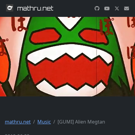
mathru.net
mathru.net
Music
[GUMI] Alien Megtan