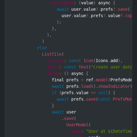
onChanged
:
(
value
)
 async 
{
await
 user
.
value
?.
prefs
?.
save
(
                    user
.
value
?.
prefs
?.
value
?.
copy
)
;
}
,
)
,
)
else
ListTile
(
leading
:
const
Icon
(
Icons
.
add
)
,
title
:
const
Text
(
"Create user data"
onTap
:
(
)
 async 
{
                final prefs 
=
 ref
.
model
(
PrefsModel
await
 prefs
.
load
(
)
.
showIndicator
(
c
if
(
prefs
.
value 
==
null
)
{
await
 prefs
.
save
(
const
PrefsMode
}
await
 user

.
save
(
UserModel
(
name
:
"User at ${DateTime.