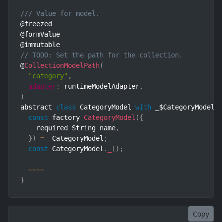
/// Value for model.
@freezed

@formValue

// TODO: Set the path for the collection.
@
CollectionModelPath
(
"category"
,
adapter
:
 runtimeModelAdapter
,
)
abstract 
class
CategoryModel
with
 _$CategoryModel 
const
 factory 
CategoryModel
(
{
    required String name
,
}
)
=
 _CategoryModel
;
const
 CategoryModel
.
_
(
)
;
~
~
~
~
}
Copy