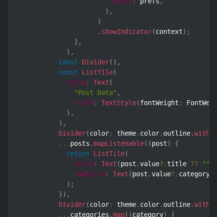
prefs
:
 prefs
,
)
,
)
.
showIndicator
(
context
)
;
}
,
)
,
const
Divider
(
)
,
const
ListTile
(
title
:
Text
(
"Post Data"
,
style
:
TextStyle
(
fontWeight
:
 FontWei
)
,
)
,
Divider
(
color
:
 theme
.
color
.
outline
.
withO
...
posts
.
mapListenable
(
(
post
)
{
return
ListTile
(
title
:
Text
(
post
.
value
?.
title 
??
""
)
subtitle
:
Text
(
post
.
value
?.
category
?
)
;
}
)
,
Divider
(
color
:
 theme
.
color
.
outline
.
withO
...
categories
.
map
(
(
category
)
{