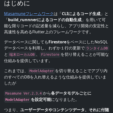
はじめに
Masamuneフレームワーク
は「
CLIによるコード生成
」と
「
build_runnnerによるコードの自動生成
」を用いて可
能な限りコードの記述量を減らし、アプリ開発の安定性と
高速性を高めるFlutter上のフレームワークです。
データベースに関しても
Firestore
をベースにしたNoSQL
データベースを利用し、わずか１行の更新で
ランタイムDB
と
、
を切り替えることが可能な
端末ローカルDB
Firestore
仕組みを提供しています。
これまでは、
を切り替えることでアプリ内
ModelAdapter
のすべてのDBを入れ替えるような仕組みを提供していま
したが
から
各データモデルごとに
Masamune Ver.2.3.4
を設定可能
になりました。
ModelAdapter
つまり、
ユーザーデータやコンテンツデータ、それに付随