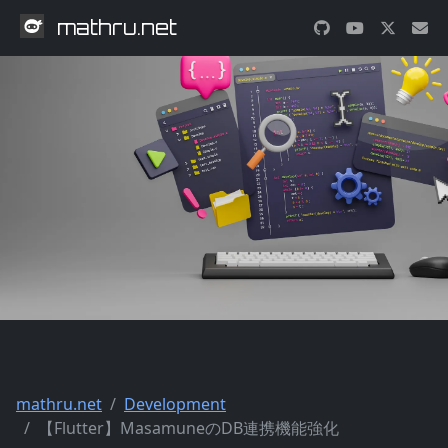
mathru.net
mathru.net
Development
【Flutter】MasamuneのDB連携機能強化