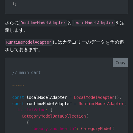
)
;
さらに
と
を定
RuntimeModelAdapter
LocalModelAdapter
義します。
にはカテゴリーのデータを予め追
RuntimeModelAdapter
加しておきます。
Copy
// main.dart
~
~
~
~
~
const
 localModelAdapter 
=
LocalModelAdapter
(
)
;
const
 runtimeModelAdapter 
=
RuntimeModelAdapter
(
initialValue
:
[
CategoryModelDataCollection
(
{
"beauty_and_health"
:
CategoryModel
(