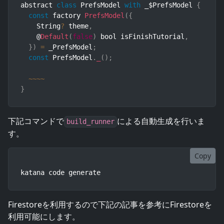
abstract 
class
PrefsModel
with
 _$PrefsModel 
{
const
 factory 
PrefsModel
(
{
    String
?
 theme
,
    @
Default
(
false
)
 bool isFinishTutorial
,
}
)
=
 _PrefsModel
;
const
 PrefsModel
.
_
(
)
;
~
~
~
~
}
下記コマンドで
による自動生成を行いま
build_runner
す。
Copy
katana code generate
Firestoreを利用するので下記の記事を参考にFirestoreを
利用可能にします。