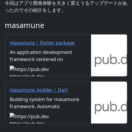
今回はアプリ開発体験を大きく変えうるアップデートがあ
ったのでその紹介をします。
masamune
masamune | Flutter package
An application development
framework centered on
automatic code generation
using build_runner.
https://pub.dev
masamune_builder | Dart
package
Building system for masamune
framework. Automatic
creation of models, themes,
pages, and translation data.
https://pub.dev