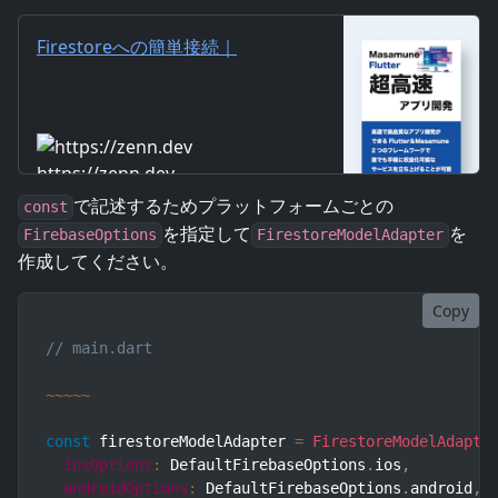
Firestoreへの簡単接続｜
Masamune/Flutterで超高速ア
プリ開発
https://zenn.dev
で記述するためプラットフォームごとの
const
を指定して
を
FirebaseOptions
FirestoreModelAdapter
作成してください。
Copy
// main.dart
~
~
~
~
~
const
 firestoreModelAdapter 
=
FirestoreModelAdapte
iosOptions
:
 DefaultFirebaseOptions
.
ios
,
androidOptions
:
 DefaultFirebaseOptions
.
android
,