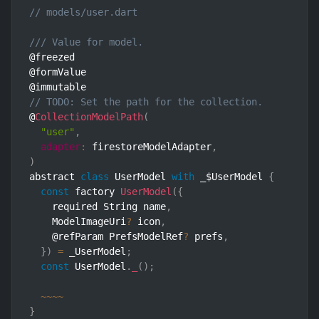
// models/user.dart
/// Value for model.
@freezed

@formValue

// TODO: Set the path for the collection.
@
CollectionModelPath
(
"user"
,
adapter
:
 firestoreModelAdapter
,
)
abstract 
class
UserModel
with
 _$UserModel 
{
const
 factory 
UserModel
(
{
    required String name
,
    ModelImageUri
?
 icon
,
    @refParam PrefsModelRef
?
 prefs
,
}
)
=
 _UserModel
;
const
 UserModel
.
_
(
)
;
~
~
~
~
}