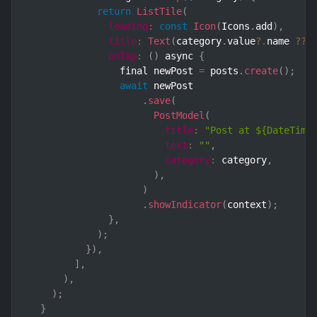
return
ListTile
(
leading
:
const
Icon
(
Icons
.
add
)
,
title
:
Text
(
category
.
value
?.
name 
??
onTap
:
(
)
 async 
{
                final newPost 
=
 posts
.
create
(
)
;
await
 newPost

.
save
(
PostModel
(
title
:
"Post at ${DateTime
text
:
""
,
category
:
 category
,
)
,
)
.
showIndicator
(
context
)
;
}
,
)
;
}
)
,
]
,
)
,
)
;
}