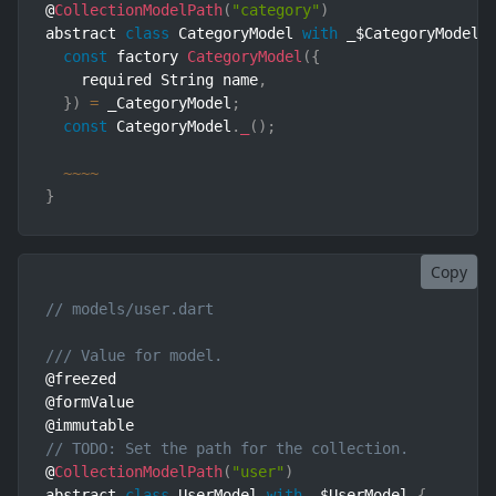
@
CollectionModelPath
(
"category"
)
abstract 
class
CategoryModel
with
 _$CategoryModel 
const
 factory 
CategoryModel
(
{
    required String name
,
}
)
=
 _CategoryModel
;
const
 CategoryModel
.
_
(
)
;
~
~
~
~
}
Copy
// models/user.dart
/// Value for model.
@freezed

@formValue

// TODO: Set the path for the collection.
@
CollectionModelPath
(
"user"
)
abstract 
class
UserModel
with
 _$UserModel 
{