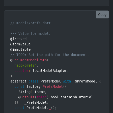
Copy
// models/prefs.dart
/// Value for model.
@freezed

@formValue

// TODO: Set the path for the document.
@
DocumentModelPath
(
"app/prefs"
,
adapter
:
 localModelAdapter
,
)
abstract 
class
PrefsModel
with
 _$PrefsModel 
{
const
 factory 
PrefsModel
(
{
    String
?
 theme
,
    @
Default
(
false
)
 bool isFinishTutorial
,
}
)
=
 _PrefsModel
;
const
 PrefsModel
.
_
(
)
;