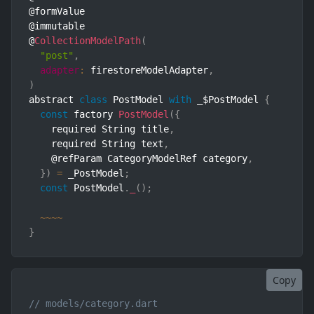
@formValue

@immutable

@
CollectionModelPath
(
"post"
,
adapter
:
 firestoreModelAdapter
,
)
abstract 
class
PostModel
with
 _$PostModel 
{
const
 factory 
PostModel
(
{
    required String title
,
    required String text
,
    @refParam CategoryModelRef category
,
}
)
=
 _PostModel
;
const
 PostModel
.
_
(
)
;
~
~
~
~
}
Copy
// models/category.dart