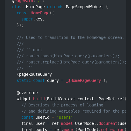
@
PagePath
(
"/"
)
class
HomePage
extends
PageScopedWidget
{
const
HomePage
(
{
super
.
key
,
}
)
;
/// Used to transition to the HomePage screen.
///
/// ```dart
/// router.push(HomePage.query(parameters));    
/// router.replace(HomePage.query(parameters)); 
/// ```
  @pageRouteQuery

static
const
 query 
=
_$HomePageQuery
(
)
;
  @override

  Widget 
build
(
BuildContext context
,
 PageRef ref
)
// Describes the process of loading
// and defining variables required for the pag
const
 userId 
=
"user1"
;
    final user 
=
 ref
.
model
(
UserModel
.
document
(
user
    final posts 
=
 ref
.
model
(
PostModel
.
collection
(
)