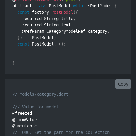
abstract 
class
PostModel
with
 _$PostModel 
{
const
 factory 
PostModel
(
{
    required String title
,
    required String text
,
    @refParam CategoryModelRef category
,
}
)
=
 _PostModel
;
const
 PostModel
.
_
(
)
;
~
~
~
~
}
Copy
// models/category.dart
/// Value for model.
@freezed

@formValue

// TODO: Set the path for the collection.