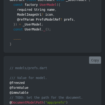
const
 factory 
UserModel
(
{
    required String name
,
    ModelImageUri
?
 icon
,
    @refParam PrefsModelRef
?
 prefs
,
}
)
=
 _UserModel
;
const
 UserModel
.
_
(
)
;
~
~
~
~
}
Copy
// models/prefs.dart
/// Value for model.
@freezed

@formValue

// TODO: Set the path for the document.
@
DocumentModelPath
(
"app/prefs"
)