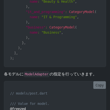
name
:
"Beauty & Health"
,
)
,
"it_and_programming"
:
CategoryModel
(
name
:
"IT & Programming"
,
)
,
"business"
:
CategoryModel
(
name
:
"Business"
,
)
,
}
,
)
,
]
,
)
;
各モデルに
の指定を行っていきます。
ModelAdapter
Copy
// models/post.dart
/// Value for model.
@freezed
