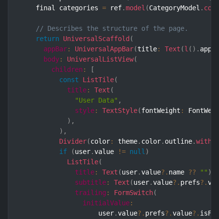
    final categories 
=
 ref
.
model
(
CategoryModel
.
col
// Describes the structure of the page.
return
UniversalScaffold
(
appBar
:
UniversalAppBar
(
title
:
Text
(
l
(
)
.
appT
body
:
UniversalListView
(
children
:
[
const
ListTile
(
title
:
Text
(
"User Data"
,
style
:
TextStyle
(
fontWeight
:
 FontWei
)
,
)
,
Divider
(
color
:
 theme
.
color
.
outline
.
withO
if
(
user
.
value 
!=
null
)
ListTile
(
title
:
Text
(
user
.
value
?.
name 
??
""
)
,
subtitle
:
Text
(
user
.
value
?.
prefs
?.
va
trailing
:
FormSwitch
(
initialValue
:
                    user
.
value
?.
prefs
?.
value
?.
isFi