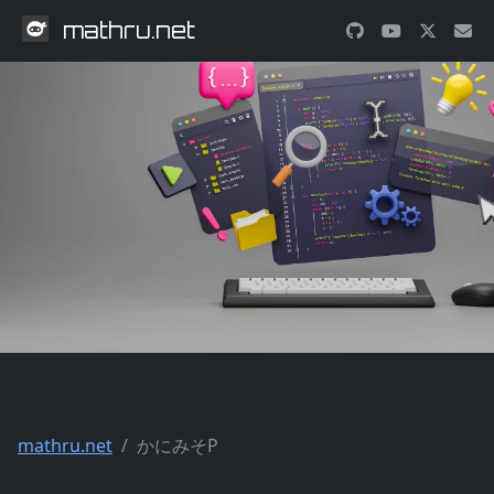
mathru.net
mathru.net
かにみそP