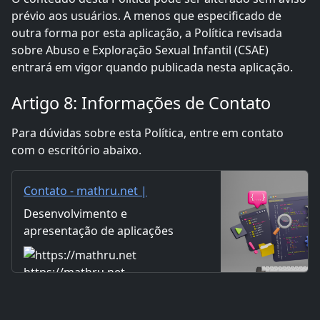
prévio aos usuários. A menos que especificado de
outra forma por esta aplicação, a Política revisada
sobre Abuso e Exploração Sexual Infantil (CSAE)
entrará em vigor quando publicada nesta aplicação.
Artigo 8: Informações de Contato
Para dúvidas sobre esta Política, entre em contato
com o escritório abaixo.
Contato - mathru.net |
Desenvolvimento de
Desenvolvimento e
Aplicações com Flutter/Unity /
apresentação de aplicações
Produção de Música e Vídeo /
utilizando Flutter e Unity.
Distribuição de Materiais
Apresentação de música e
https://mathru.net
vídeos produzidos.
Distribuição de materiais de
imagem e vídeo. Aceitamos