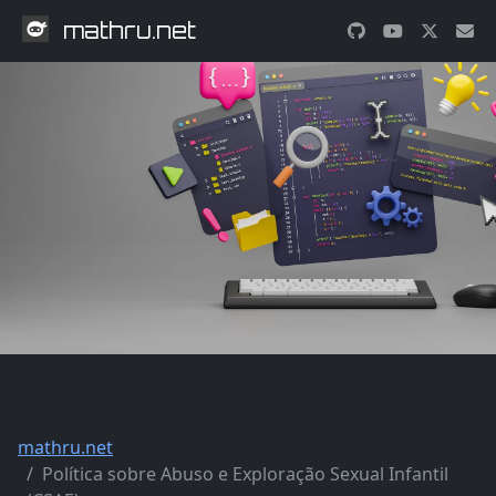
mathru.net
mathru.net
Política sobre Abuso e Exploração Sexual Infantil