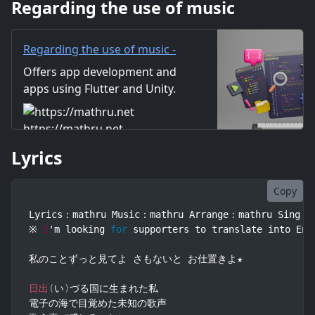
Regarding the use of music
歌うの エレクトリックな音もす
べて私のものよ 歌う姿
Regarding the use of music -
mathru.net | App
Offers app development and
Development with Flutter,
apps using Flutter and Unity.
Unity/Music and Video
Includes information on music
Production/Material
and videos created by the
https://mathru.net
Distribution
company. Distribution of
Lyrics
images and video materials.
We also accept orders for
work.
Copy
Lyrics：mathru Music：mathru Arrange：mathru Sing：Mi
※ 
I
'm looking 
for
 supporters to translate into Eng
私のことずっと見てよ さもないと お仕置きよ★

日出
(
い
)
づる国に生まれた私

電子の海で目覚めた未知の歌声
