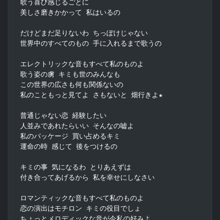
歌う喜び感じるごとに

美しさ磨きかかって 私はいるの

だけどまだ足りないわ ちっぽけじゃない

世界中のすべてのもの 手に入れるまで歌うの

エレクトリックな音もすべて私のものよ

歌う姿の虜 キミも世のみんなも

この世界の広さも何も関係ないの

私のこともっと見てよ さもないと 畑行きよ★

普通じゃない恋 経験したい

人並みであれたらいい そんなの嘘よ

私のパッケージ 買い占めるキミ

運命の時 感じて 後をつけるの

キミの事 気になるわ とりあえずは

付き合ってあげるから 私を幸せにしなさい

ロマンティックな音もすべて私のものよ

恋の演出はモチロン キミの役目でしょ

ちょっとメロディックな音が今私の好みよ
