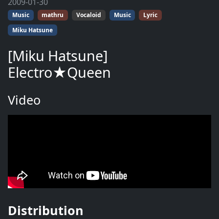
2009-01-30
Music
mathru
Vocaloid
Music
Lyric
Miku Hatsune
[Miku Hatsune]
Electro★Queen
Video
Distribution