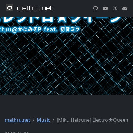
mathru.net
mathru.net
Music
[Miku Hatsune] Electro★Queen