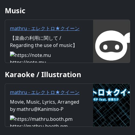
Music
mathru - エレクトロ★クイーン
feat. 初音ミク - Electro★Queen
【楽曲の利用に関して /
feat. Miku Hatsune｜mathru
Regarding the use of music】
https://mathru.net/terms/musi
c 【歌詞 / Lyrics】 Lyrics：
https://note.mu
mathru Music：mathru
Karaoke / Illustration
Arrange：mathru Sing：Miku
Hatsune 私のことずっと見てよ
さもないと お仕置きよ★ 日出
mathru - エレクトロ★クイーン
(い)づる国に生まれた私 電子の
feat. 初音ミク - Electro★Queen
Movie, Music, Lyrics, Arranged
海で目覚めた未知の歌声 歌う喜
feat. Miku Hatsune - mathruね
by mathru@Kanimiso-P
び感じるごとに 美しさ磨きかか
っと - BOOTH
って 私はいるの だけどまだ足り
ないわ ちっぽけじゃない 世界中
https://mathru.booth.pm
のすべてのもの 手に入れるまで