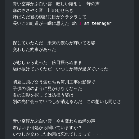
青い空浮かぶ白い雲　眩しい陽射し　蝉の声

森のささやく音　川のせせらぎ

汗ばんだ君の横顔に目がクラクラして

長いこの畦道が一瞬に思えた Oh 
I
 am teenager

探していたんだ　未来の僕らが輝いてる姿

交わした約束があった

がむしゃら走った　傍目振らぬまま

駆け抜けていくただ　いつしか時が過ぎていった

初夏に飛び交う蛍たちも河川工事の影響で

子供の頃のように見かけなくなった

君の面影を探しては彷徨う姿は

別の光に会っていつしか消えるんだ　この想いも同じさ

青い空浮かぶ白い雲　今も変わらぬ蝉の声

君はいま何処から聞いていますか？

いつしか交わした約束は忘れてしまって・・・
