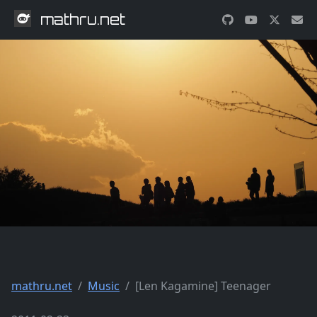
mathru.net
mathru.net
Music
[Len Kagamine] Teenager