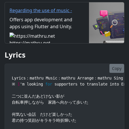
が一瞬に思えた Oh I am tee
Regarding the use of music -
mathru.net | App
Offers app development and
Development with Flutter,
apps using Flutter and Unity.
Unity/Music and Video
Includes information on music
Production/Material
and videos created by the
https://mathru.net
Distribution
company. Distribution of
Lyrics
images and video materials.
We also accept orders for
work.
Copy
Lyrics：mathru Music：mathru Arrange：mathru Sing：Le
※ 
I
'm looking 
for
 supporters to translate into Eng
二つに並んだあどけない影が

自転車押しながら　家路へ向かって歩いた

何気ない会話　だけど楽しかった

君の持つ笑顔がキラキラ時折輝いた
