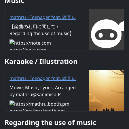
Music
mathru - Teenager feat. 鏡音レ
ン - Teenager feat. Len
【楽曲の利用に関して /
Kagamine｜mathru
Regarding the use of music】
https://mathru.net/terms/musi
c 【歌詞 / Lyrics】 Lyrics：
https://note.com
mathru Music：mathru
Karaoke / Illustration
Arrange：mathru Sing：Len
Kagamine 二つに並んだあどけ
ない影が 自転車押しながら 家
mathru - Teenager feat. 鏡音レ
路へ向かって歩いた 何気ない会
ン - Teenager feat. Len
Movie, Music, Lyrics, Arranged
話 だけど楽しかった 君の持つ
Kagamine - mathruねっと -
by mathru@Kanimiso-P
笑顔がキラキラ時折輝いた 青い
BOOTH
空浮かぶ白い雲 眩しい陽射
し 蝉の声 森のささやく音 川
https://mathru.booth.pm
のせせらぎ 汗ばんだ君の横顔に
Regarding the use of music
目がクラクラして 長いこの畦道