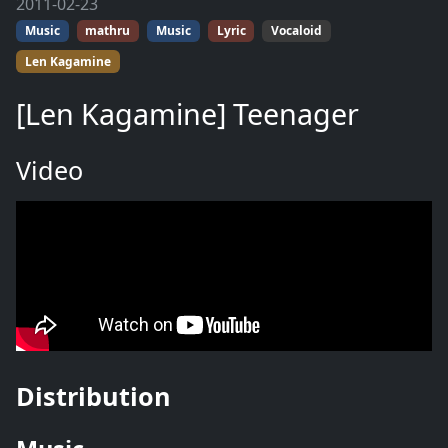
2011-02-23
Music
mathru
Music
Lyric
Vocaloid
Len Kagamine
[Len Kagamine] Teenager
Video
Distribution