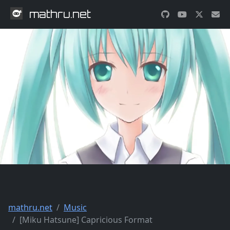
mathru.net
mathru.net
Music
[Miku Hatsune] Capricious Format