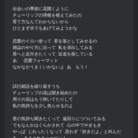
出会いの季節に花開くように

チューリップの球根を植えてみたの

育て方なんてわからないから

ひとまず水でもあげてみようかな

恋愛のイロハ使って 君を落としてみせるの

雑誌のやり方に沿って 私を演出してみる

君へと近付きたくって 近道を探している

あゝ 恋愛フォーマット

なかなかうまくいかないよ あゝもう！

試行錯誤を繰り返すうち

チューリップの花は開き始めたの

周りの花はもう咲いてたりして

私の気持ちを少し焦らせるのよ

君の気持ち聞きたくって 遠回りにつついてみる

でもなんかはぐらかされて 心の中でやきもき

やっぱ じれったくなって 思わず『好きだよ』と叫んだ

あゝ きまぐれキューピット
