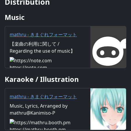
Distribution
Music
mathru - きまぐれフォーマット
feat. 初音ミク - Capricious
【楽曲の利用に関して /
Format feat. Miku Hatsune｜
Regarding the use of music】
mathru
https://mathru.net/terms/musi
c 【歌詞 / Lyrics】 Lyrics：
https://note.com
mathru Music：mathru
Karaoke / Illustration
Arrange：mathru Sing：Miku
Hatsune 恋の近道なんて いつだ
って初めての道 あゝ きまぐれフ
mathru - きまぐれフォーマット
ォーマット 私は恋愛の虜 出会い
feat. 初音ミク - Capricious
Music, Lyrics, Arranged by
の季節に花開くように チューリ
Format feat. Miku Hatsune -
mathru@Kanimiso-P
ップの球根を植えてみたの 育て
mathruねっと - BOOTH
方なんてわからないから ひとま
ず水でもあげてみようかな 恋愛
https://mathru.booth.pm