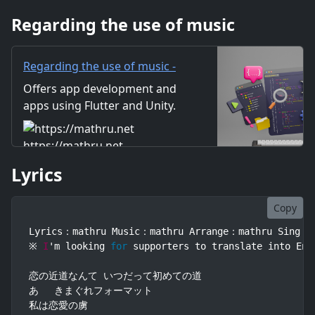
のイロハ使って 君を落としてみ
Regarding the use of music
せるの 雑誌のやり方に沿って 私
を演出してみる 君へと近
Regarding the use of music -
mathru.net | App
Offers app development and
Development with Flutter,
apps using Flutter and Unity.
Unity/Music and Video
Includes information on music
Production/Material
and videos created by the
https://mathru.net
Distribution
company. Distribution of
Lyrics
images and video materials.
We also accept orders for
work.
Copy
Lyrics：mathru Music：mathru Arrange：mathru Sing：Mi
※ 
I
'm looking 
for
 supporters to translate into Eng
恋の近道なんて いつだって初めての道

あゝ きまぐれフォーマット

私は恋愛の虜
