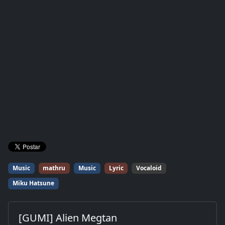
Music
mathru
Music
Lyric
Vocaloid
Miku Hatsune
[GUMI] Alien Megtan