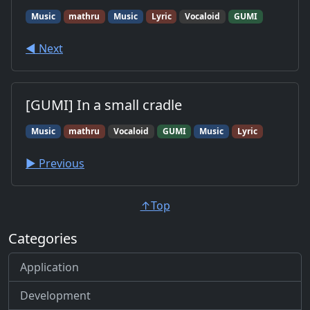
Music
mathru
Music
Lyric
Vocaloid
GUMI
◀︎ Next
[GUMI] In a small cradle
Music
mathru
Vocaloid
GUMI
Music
Lyric
▶︎ Previous
↑Top
Categories
Application
Development