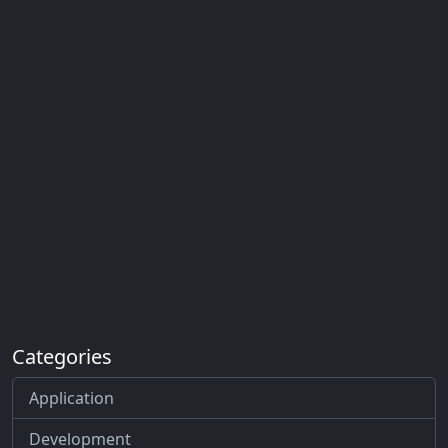
Distribuição de materiais de
imagem e vídeo. Aceitamos
também pedidos de trabalho.
Categories
Application
Development