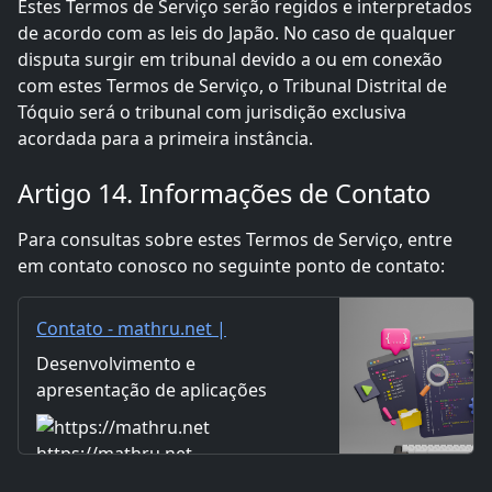
Estes Termos de Serviço serão regidos e interpretados
de acordo com as leis do Japão. No caso de qualquer
disputa surgir em tribunal devido a ou em conexão
com estes Termos de Serviço, o Tribunal Distrital de
Tóquio será o tribunal com jurisdição exclusiva
acordada para a primeira instância.
Artigo 14. Informações de Contato
Para consultas sobre estes Termos de Serviço, entre
em contato conosco no seguinte ponto de contato:
Contato - mathru.net |
Desenvolvimento de
Desenvolvimento e
Aplicações com Flutter/Unity /
apresentação de aplicações
Produção de Música e Vídeo /
utilizando Flutter e Unity.
Distribuição de Materiais
Apresentação de música e
https://mathru.net
vídeos produzidos.