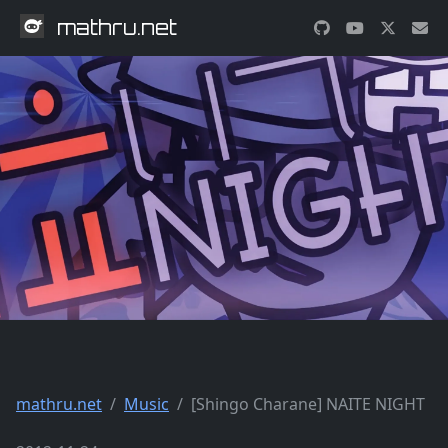
mathru.net
mathru.net
Music
[Shingo Charane] NAITE NIGHT