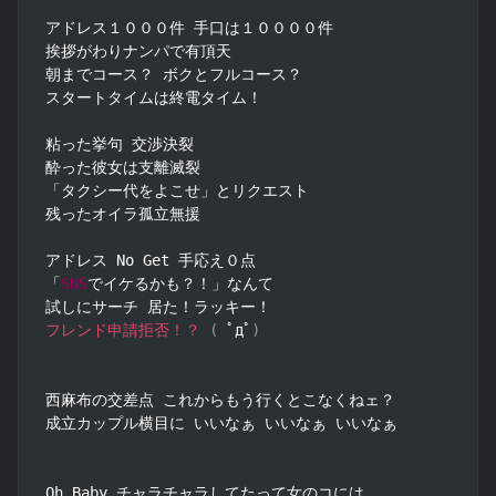
アドレス１０００件 手口は１００００件

挨拶がわりナンパで有頂天

朝までコース？ ボクとフルコース？

スタートタイムは終電タイム！

粘った挙句 交渉決裂

酔った彼女は支離滅裂

「タクシー代をよこせ」とリクエスト

残ったオイラ孤立無援

アドレス No Get 手応え０点

「
SNS
でイケるかも？！」なんて

フレンド申請拒否！？
(
 ﾟдﾟ
)
西麻布の交差点 これからもう行くとこなくねェ？

成立カップル横目に いいなぁ いいなぁ いいなぁ

Oh Baby チャラチャラしてたって女のコには
