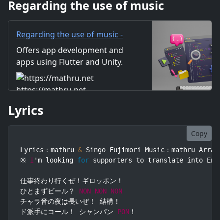
Regarding the use of music
ス？ ボクとフルコース？ ス
Regarding the use of music -
mathru.net | App
Offers app development and
Development with Flutter,
apps using Flutter and Unity.
Unity/Music and Video
Includes information on music
Production/Material
and videos created by the
https://mathru.net
Distribution
company. Distribution of
Lyrics
images and video materials.
We also accept orders for
work.
Copy
Lyrics：mathru 
&
 Singo Fujimori Music：mathru Arran
※ 
I
'm looking 
for
 supporters to translate into Eng
仕事終わり行くぜ！ギロッポン！

ひとまずビール？ 
NON
NON
NON
チャラ音の夜は長いぜ！ 結構！

ド派手にコール！ シャンパン 
PON
！
