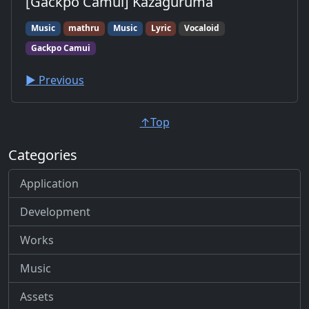
[Gackpo Camui] Kazaguruma
Music
mathru
Music
Lyric
Vocaloid
Gackpo Camui
▶︎ Previous
↑Top
Categories
Application
Development
Works
Music
Assets