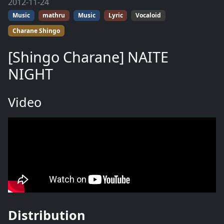
2012-11-24
Music
mathru
Music
Lyric
Vocaloid
Charane Shingo
[Shingo Charane] NAITE
NIGHT
Video
Distribution