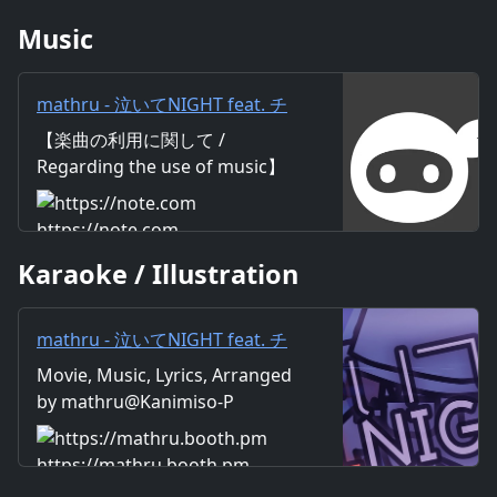
Music
mathru - 泣いてNIGHT feat. チ
ャラ音シンゴ - NAITE NIGHT
【楽曲の利用に関して /
feat. Shingo Charane｜mathru
Regarding the use of music】
https://mathru.net/terms/musi
c 【歌詞 / Lyrics】 Lyrics：
https://note.com
mathru &amp; Singo Fujimori
Karaoke / Illustration
Music：mathru Arrange：
mathru Sing：Singo Charane
仕事終わり行くぜ！ギロッポ
mathru - 泣いてNIGHT feat. チ
ン！ ひとまずビール？ NON
ャラ音シンゴ - NAITE NIGHT
Movie, Music, Lyrics, Arranged
NON NON チャラ音の夜は長い
feat. Shingo Charane - mathru
by mathru@Kanimiso-P
ぜ！ 結構！ ド派手にコール！ シ
ねっと - BOOTH
ャンパン PON！ アドレス１００
０件 手口は１００００件 挨拶が
https://mathru.booth.pm
わりナンパで有頂天 朝までコー