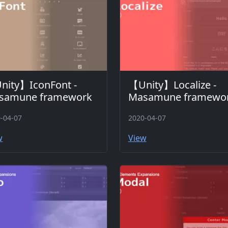
nity】IconFont -
【Unity】Localize -
samune framework
Masamune framewo
-04-07
2020-04-07
w
View