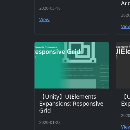
Ac
2020-03-18
2020
View
Vie
【Unity】UIElements
【U
Expansions: Responsive
Ex
Grid
2020
2020-01-23
Vie