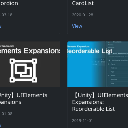
cordion
CardList
-03-18
2020-01-28
w
View
nity】UIElements
【Unity】UIElement
pansions
Expansions:
Reorderable List
-01-08
2019-11-01
w