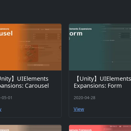
nity】UIElements
【Unity】UIElement
ansions: Carousel
Expansions: Form
-05-01
2020-04-28
w
View