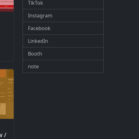
TikTok
Instagram
s
Facebook
LinkedIn
Booth
note
s
w /