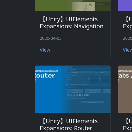
【Unity】UIElements
【U
Expansions: Navigation
Exp
2020-04-03
2020
View
Vie
【Unity】UIElements
【U
Expansions: Router
Exp