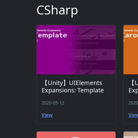
CSharp
【Unity】UIElements
【U
Expansions: Template
Exp
2020-05-12
2020
View
Vie