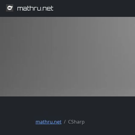
mathru.net
mathru.net
CSharp