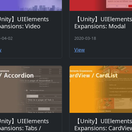
nity】UIElements
【Unity】UIElement
ansions: Video
Expansions: Modal
-04-02
2020-03-18
w
View
nity】UIElements
【Unity】UIElement
ansions: Tabs /
Expansions: CardVie