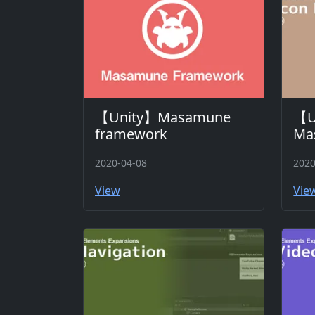
【Unity】Masamune
【U
framework
Ma
2020-04-08
2020
View
Vie